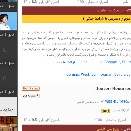
انگیز
امتیاز منتقدان:
امتیاز کاربران:
/
از
10
8.3
-
100
فصل 3 قسمت 2 اضافه شد
لاین
با زیرنویس فارسی
سوم ( دسترسی با شرایط جنگی )
ر پرآشوب، روایتی از دنیای بی رحمانه مواد مخدر به تصویر کشیده می‌شود. در این
فصل 1 قسمت 12 اضافه شد
یچیده و پرتلاطم تاجران مواد مخدر و نیروهای قانون به نمایش گذاشته می‌شود، در
دی مداوم برای کنترل خیابان‌ها و کسب قدرت درگیر هستند. وایر ، با نگاهی بی‌رحمانه و
ی واقعی، پرده از فساد و تاریکی موجود در آن برمی‌دارد و نشان می‌دهد که چگونه مواد
 افراد را به شکلی وحشیانه و غیرقابل بازگشت تحت تاثیر قرار دهد و ...
,
کشور:
Ernes
Joe Chappelle
ایالات متحده
فصل 1 قسمت 2 اضافه شد
,
,
Dominic West
John Doman
Deirdre Lo
Dexter: Resurrec
Not Rated
فصل 1 قسمت 8 اضافه شد
+ لیست من
WEB-DL 1080p
:
با زیرنویس فارسی
جدیدتری
در
امتیاز منتقدان:
امتیاز کاربران:
/
از
10
9.5
-
100
لاین
با زیرنویس فارسی