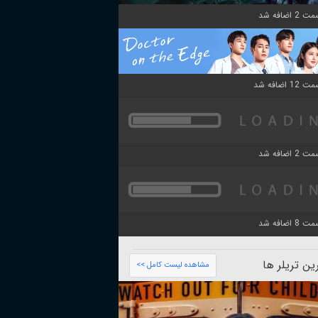
ن تریلر ها
مشاهده لیست کامل >>