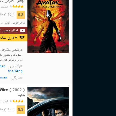
آواتار : آخرین بادا
کیفیت 
از 10
9.3
توسط 387,284 نفر 
ماجراجویی
,
اکشن
,
ا
امکان پخش آن
+ دارای لینک 
در دنیایی جنگ‌زده 
خطرناک و معنوی را ب
او پر از ماجراهای ش
کارگردانی:
than
Spaulding
ستارگان:
tman
Wire
( 2002 )
شنود
کیفیت 
از 10
9.3
توسط 368,110 نفر 