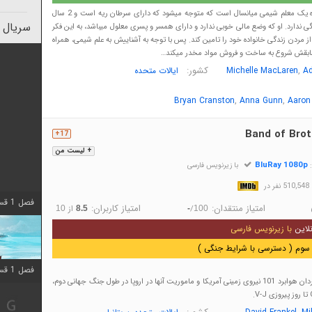
داستان سریال درباره یک معلم شیمی میانسال است که متوجه میشود که دارای سرطان ریه است و 2 سال
سریال 
ی ندارد. او که وضع مالی خوبی ندارد و دارای همسر و پسری معلول میباشد، به این فکر
 از مردن زندگی خانواده خود را تامین کند. پس با توجه به آشناییش به علم شیمی، همراه
 سابقش شروع به ساخت و فروش مواد مخدر میکند…
,
کشور:
A
Michelle MacLaren
ایالات متحده
,
,
Bryan Cranston
Anna Gunn
Aaron
Band of Brot
17+
+ لیست من
BluRay 1080p
:
با زیرنویس فارسی
در
فصل 1 قسمت 10 اضافه شد
امتیاز منتقدان:
امتیاز کاربران:
/
از
10
8.5
-
100
لاین
با زیرنویس فارسی
سوم ( دسترسی با شرایط جنگی )
فصل 1 قسمت 10 اضافه شد
روایت گروه Easy گردان هوابرد 101 نیروی زمینی آمریکا و ماموریت آنها در اروپا در طول جنگ جهانی دوم،