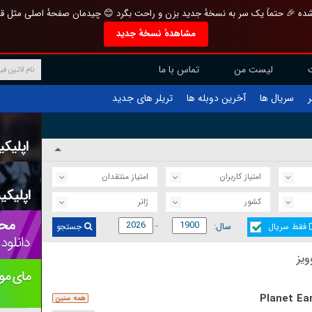
تازه و منحصر به فرد بازطراحی شده 🎉 حتماً یک سر به نسخهٔ جدید بزن و راحت بگرد 
مشاهدهٔ نسخهٔ جدید
تماس با ما
لیست من
تریلر های جدید
آخرین دوبله ها
سریال ها
ف
امتیاز منتقدان
امتیاز کاربران
ژانر
کشور
سال:
جستجو
فقط سریال
آخر
Planet Ear
همه سنین