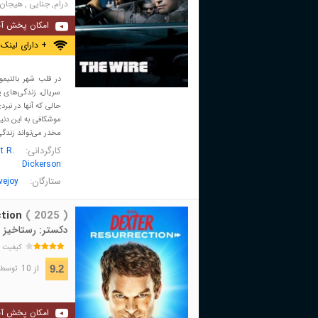
درام
,
جنایی
,
هیجان 
امکان پخش آن
+ دارای لینک 
در قلب شهر بالتیمو
سریال، زندگی‌های پ
حالی که آنها در نبر
موشکافی به این دنیا
مخدر می‌تواند زندگی
کارگردانی:
t R.
Dickerson
ستارگان:
vejoy
tion
( 2025 )
دکستر: رستاخیز
کیفیت 
از 10
9.2
توسط 79,921 نفر 
امکان پخش آن