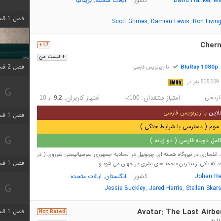
,
کشور:
,
Mi
David Frankel
ایالات متحده
بریتانیا
فصل 1 قسمت 4 اضافه شد
,
,
Scott Grimes
Damian Lewis
Ron Livin
Chern
17+
+ لیست من
فصل 2 قسمت 1 اضافه شد
BluRay 1080p
:
با زیرنویس فارسی
در
اریخی
امتیاز منتقدان:
امتیاز کاربران:
/
از
10
9.2
-
100
لاین
با زیرنویس فارسی
فصل 1 قسمت 3 اضافه شد
سوم ( دسترسی با شرایط جنگی )
مل دوبله فارسی ( دو زبانه )
در آوریل سال 1986، انفجاری در نیروگاه هسته ای چرنوبیل در اتحادیه جمهوری سوسیالیستی شوروی ( در
فصل 1 قسمت 4 اضافه شد
د که یکی از بدترین فاجعه های بشری در جهان می شود و …
کشور:
,
Johan Re
انگلستان
ایالات متحده
,
,
Jessie Buckley
Jared Harris
Stellan Skar
Avatar: The Last Airbe
فصل 1 قسمت 6 اضافه شد
Not Rated