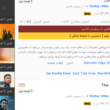
فزار
+ لیست من
BluRay 1080p
:
با زیرنویس فارسی
در
فصل 1 قسمت 12 اضافه شد
نیمیشن
امتیاز منتقدان:
امتیاز کاربران:
/
از
10
9.4
-
100
لاین
با زیرنویس فارسی
سوم ( دسترسی با شرایط جنگی )
فصل 3 قسمت 6 اضافه شد
که نیروهای عنصرها بر آن حاکم است، یک پسر جوان دوباره بیدار می‌شود تا مأموریتی
رای تحقق سرنوشت خود به عنوان آواتار آغاز کند و صلح را به جهان بازگرداند. داستان
گفت‌انگیز و چالش‌هایی است که در طول راه با آن‌ها روبه‌رو می‌شود.
,
کشور:
E
Giancarlo Volpe
ایالات متحده
فصل 2 قسمت 8 اضافه شد
,
,
Dee Bradley Baker
Zach Tyler Eisen
Mae Whi
The 
17+
فصل 5 قسمت 8 اضافه شد
+ لیست من
BluRay 1080p
:
با زیرنویس فارسی
در