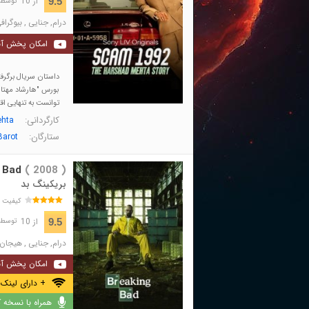
از 10
9.5
توسط 123,060 نفر 
درام
,
جنایی
,
بیوگراف
امکان پخش آن
بورس "هارشاد مهتا"
توانست به تنهایی اق
کارگردانی:
ehta
ستارگان:
Barot
 Bad
( 2008 )
بریکینگ بد
کیفیت 
از 10
9.5
توسط 1,326,988 نفر
درام
,
جنایی
,
هیجان 
امکان پخش آن
+ دارای لینک 
همراه با نسخه کا