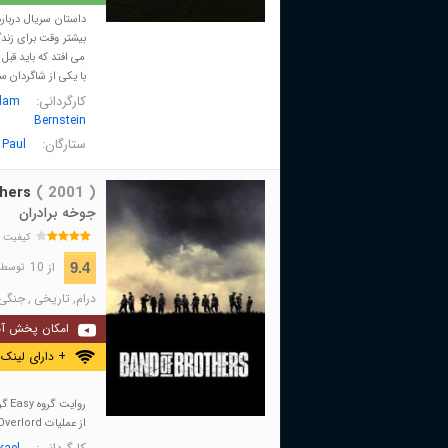
بیشتر وقت برای زندگ
می افتد که باید قبل
با یکی از شاگردان
کارگردانی:
dam
Bernstein
ستارگان:
 Paul
hers
( 2001 )
جوخه برادران
کیفیت 
از 10
9.4
توسط 510,548 نفر 
درام
,
تاریخی
,
جنگی
امکان پخش آن
+ دارای لینک 
از عملیات Overlord تا روز پیروزی V-J.