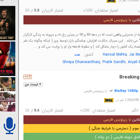
در
ی
امتیاز منتقدان:
امتیاز کاربران:
/
از
10
5.9
-
100
لاین
با زیرنویس فارسی
داستان سریال برگرفته از ماجرایی واقعی است که در دهه 80 و 90 در بمبئی رخ داد و مربوط به زندگی کارگزار
 می باشد . این سریال حکایت افزایش چشمگیر بازار توسط وی ( اینکه چگونه یک نفر
تصاد یک کشور را دچار مشکل کند ) و سقوط فاجعه وار او را روایت می کند و ....
,
کشور:
Jai M
Hansal Mehta
هند
,
,
Shreya Dhanwanthary
Pratik Gandhi
Anjali 
Breaking
17+
+ لیست من
BluRay 1080p
:
با زیرنویس فارسی
 در
انگیز
امتیاز منتقدان:
امتیاز کاربران:
/
از
10
9.4
-
100
لاین
با زیرنویس فارسی
سوم ( دسترسی با شرایط جنگی )
مل دوبله فارسی ( دو زبانه )