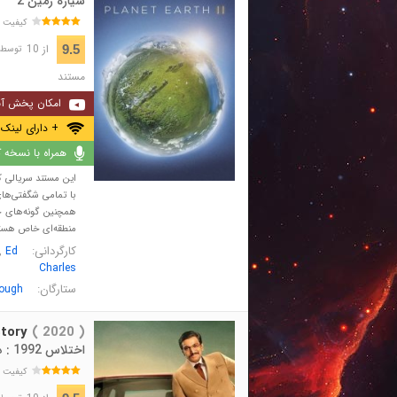
سیاره زمین 2
کیفیت 
از 10
9.5
توسط 92,887 نفر 
مستند
امکان پخش آن
+ دارای لینک 
همراه با نسخه کا
این مستند سریالی که 
با تمامی شگفتی‌ها
همچنین گونه‌های حی
منطقه‌ای خاص هست
کارگردانی:
,
Ed
Charles
ستارگان:
rough
tory
( 2020 )
اختلاس 1992 : داستان زندگی هارشاد مهتا
کیفیت 