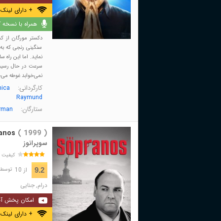
+ دارای لینک 
همراه با نسخه کا
دکستر مورگان از ک
سنگینی رنجی که به 
نماید. اما این راه س
سرعت در حال رسیدن
نمی‌خوابد غوطه می‌خو
کارگردانی:
ica
Raymund
ستارگان:
rman
anos
( 1999 )
سوپرانوز
کیفیت 
از 10
9.2
توسط 446,779 نفر 
درام
,
جنایی
امکان پخش آن
+ دارای لینک 