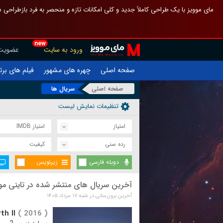
 چیدمان صفحهٔ اصلی مثل قبل مانده تا گم نشوی ، و اگر ظاهر تازه‌تری می‌خواهی
new
عضویت
ورود به سایت
یلم های برتر
چهره های مشهور
صفحه اصلی
سریال ها
صفحه اصلی
تنظیمات نمایش لیست
امتیاز IMDB
امتیاز
کیفیت
رده سنی
زیرنویس
دوبله فارسی
ین سریال های منتشر شده در تاینی موویز
آخرین بروزرسانی در شنبه ۱۷ مرداد ۱۴۰۵
th II
( 2016 )