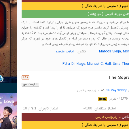
سوم ( دسترسی با شرایط جنگی )
مل دوبله فارسی ( دو زبانه )
ما بیدار می‌شود و می‌بیند که هریسون بدون هیچ ردپایی ناپدید شده است. با درک
پسرش تحمیل کرده، دکستر عازم نیویورک می‌شود تا او را پیدا کند و گذشته را جبران
اده‌ای نیست. وقتی آنجل باتیستا با سوالاتی پیش او می‌آید، دکستر می‌فهمد که گذشته به
 به اوست. در حالی که پدر و پسر هر کدام در تاریکی‌های خود در شهری که هرگز
رند، به زودی درمی‌یابند که تنها راه نجاتشان، در کنار هم بودن است و ...
,
کشور:
Mon
Marcos Siega
ایالات متحده
,
,
Peter Dinklage
Michael C. Hall
Uma Thu
The Sopr
17+
+ لیست من
BluRay 1080p
:
با زیرنویس فارسی
در
امتیاز منتقدان:
امتیاز کاربران:
/
از
10
9.3
-
100
لاین
با زیرنویس فارسی
سوم ( دسترسی با شرایط جنگی )