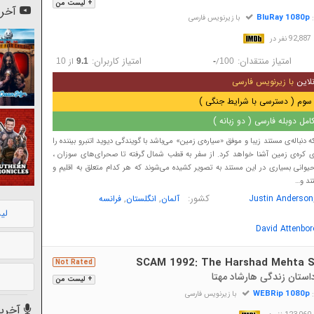
+ لیست من
آخری
BluRay 1080p
:
با زیرنویس فارسی
در
امتیاز منتقدان:
امتیاز کاربران:
/
از
10
9.1
-
100
لاین
با زیرنویس فارسی
سوم ( دسترسی با شرایط جنگی )
مل دوبله فارسی ( دو زبانه )
دنباله‌ی مستند زیبا و موفق «سیاره‌ی زمین» می‌باشد با گویندگی دیوید اتنبرو بیننده را
ی کره‌ی زمین آشنا خواهد کرد. از سفر به قطب شمال گرفته تا صحرای‌های سوزان ،
وانی بسیاری در این مستند به تصویر کشیده می‌شوند که هر کدام متعلق به اقلیم و
ند و…
کشور:
,
,
Justin Anderson
آلمان
انگلستان
فرانسه
لی
David Attenbo
SCAM 1992: The Harshad Mehta S
Not Rated
+ لیست من
WEBRip 1080p
:
با زیرنویس فارسی
آخرین