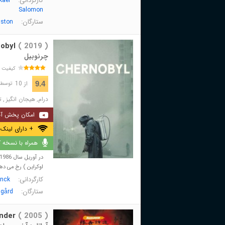
کارگردانی:
kael
Salomon
ستارگان:
gston
obyl
( 2019 )
چرنوبیل
کیفیت 
از 10
9.4
توسط 505,009 نفر 
درام
,
هیجان انگیز
,
ت
امکان پخش آن
+ دارای لینک 
همراه با نسخه کا
اوکراین ) رخ می ده
کارگردانی:
nck
ستارگان:
sgård
nder
( 2005 )