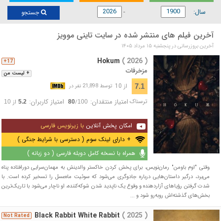
سال:
جستجو
آخرین فیلم های منتشر شده در سایت تاینی موویز
آخرین بروزرسانی در پنجشنبه ۱۵ مرداد ۱۴۰۵
Hokum
( 2026 )
17+
مزخرفات
+ لیست من
از 10
7.1
توسط 21,898 نفر در
ترسناک
امتیاز منتقدان:
امتیاز کاربران:
/
از
10
5.2
80
100
امکان پخش آنلاین
با زیرنویس فارسی
+ دارای لینک سوم ( دسترسی با شرایط جنگی )
همراه با نسخه کامل دوبله فارسی ( دو زبانه )
وقتی "اوم باومن" رمان‌نویس، برای پخش کردن خاکستر والدینش به مهمان‌سرایی دورافتاده پناه
می‌برد، درگیر داستان‌هایی درباره جادوگری می‌شود که سوئیت ماه‌عسل را تسخیر کرده است. با
شدت گرفتن رؤیاهای آزاردهنده و وقوع یک ناپدید شدن شوکه‌کننده، او ناچار می‌شود با تاریک‌ترین
بخش‌های گذشته‌اش روبه‌رو شود و ...
Black Rabbit White Rabbit
( 2025 )
Not Rated