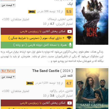
ایِک
+ لیست من
از 10
5.5
توسط 588 نفر در
علمی تخیلی
,
ترسناک
امتیاز منتقدان:
/
-
100
امتیاز کاربران:
از
10
4.7
امکان پخش آنلاین
با زیرنویس فارسی
+ دارای لینک سوم ( دسترسی با شرایط جنگی )
همراه با نسخه کامل دوبله فارسی ( دو زبانه )
زندگی هنک، معلم علوم، زمانی دگرگون می‌شود که دوباره با عشق اول خود ارتباط برقرار می‌کند و به
این مشکوک می‌شود که یکی از دانش‌آموزان جدید، دختر او باشد. همزمان، او باید با تهدیدی
بیگانه که بر شهرشان سایه انداخته نیز روبه‌رو شود و ...
The Sand Castle
( 2024 )
Not Rated
قلعه شنی
+ لیست من
از 10
4.7
توسط 1,231 نفر در
فانتزی
,
درام
,
رازآلود
امتیاز منتقدان:
/
-
100
امتیاز کاربران:
از
10
3.6
امکان پخش آنلاین
با زیرنویس فارسی