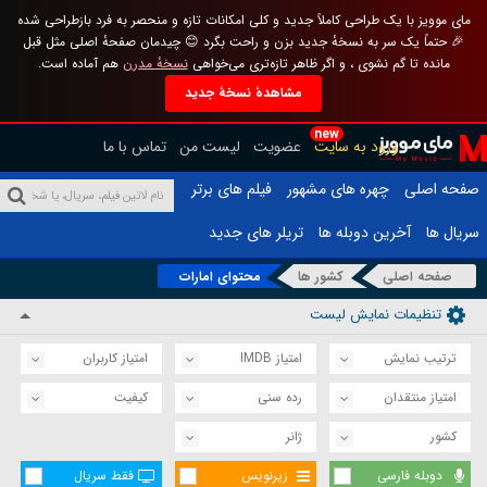
مای موویز با یک طراحی کاملاً جدید و کلی امکانات تازه و منحصر به فرد بازطراحی شده
🎉 حتماً یک سر به نسخهٔ جدید بزن و راحت بگرد 😊 چیدمان صفحهٔ اصلی مثل قبل
مانده تا گم نشوی ، و اگر ظاهر تازه‌تری می‌خواهی
نسخهٔ مدرن
هم آماده است.
مشاهدهٔ نسخهٔ جدید
new
ورود به سایت
عضویت
لیست من
تماس با ما
صفحه اصلی
چهره های مشهور
فیلم های برتر
سریال ها
آخرین دوبله ها
تریلر های جدید
صفحه اصلی
کشور ها
محتوای امارات
تنظیمات نمایش لیست
ترتیب نمایش
امتیاز IMDB
امتیاز کاربران
امتیاز منتقدان
رده سنی
کیفیت
کشور
ژانر
دوبله فارسی
زیرنویس
فقط سریال