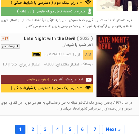
+ دارای لینک سوم ( دسترسی با شرایط جنگی )
همراه با نسخه کامل دوبله فارسی ( دو زبانه )
فیلم داستان "تام" مستمری بگیری که همسرش "مری" به تازگی درگذشته است. او از شمالی ترین
نقطه بریتانیا، جان اوگروتز، به شهر اصلی خود در جنوبی ترین نقطه سفر می کند و ...
Late Night with the Devil
( 2023 )
17+
آخر شب با شیطان
+ لیست من
از 10
7.2
توسط 24,699 نفر در
ترسناک
امتیاز منتقدان:
امتیاز کاربران:
/
از
10
5.5
-
100
امکان پخش آنلاین
با زیرنویس فارسی
+ دارای لینک سوم ( دسترسی با شرایط جنگی )
در سال 1977، پخش زنده‌ی یک تاک‌شو شبانه به طرز وحشتناکی به هم می‌خورد. این اتفاق، جوی
مرموز و آزاردهنده‌ای را در سراسر کشور ایجاد می‌کند و ...
1
2
3
4
5
6
7
Next »