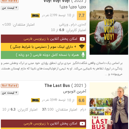
Voy! Voy! Voy!
( 2023 )
Not Rated
ووی! ووی! ووی!
+ لیست من
از 10
7.7
توسط 2,199 نفر در
کمدی
,
درام
,
ورزشی
امتیاز منتقدان:
/
-
100
امتیاز کاربران:
از
10
6.9
امکان پخش آنلاین
با زیرنویس فارسی
+ دارای لینک سوم ( دسترسی با شرایط جنگی )
همراه با نسخه کامل دوبله فارسی ( دو زبانه )
بر اساس یک داستان واقعی شگفت‌انگیز. مردی برای تحقق رؤیای خود مبنی بر ترک وطنش مصر و
زندگی در اروپا، تظاهر به نابینایی می‌کند. او به تیمی از فوتبالیست‌های نابینا که عازم لهستان هستند،
می‌پیوندد و ...
The Last Bus
( 2021 )
Not Rated
آخرین اتوبوس
+ لیست من
از 10
6.6
توسط 3,949 نفر در
درام
امتیاز منتقدان:
امتیاز کاربران:
/
از
10
6.3
37
100
امکان پخش آنلاین
با زیرنویس فارسی