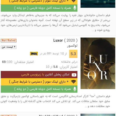
+ دارای لینک سوم ( دسترسی با شرایط جنگی )
همراه با نسخه کامل دوبله فارسی ( دو زبانه )
فیلم داستان خانواده‌ای چهار نفره را روایت می‌کند که به جزیره‌ای به‌ظاهر ایدئال وارد می‌شوند،
بی‌خبر از حقایق هولناکی که در زیر سطح آن نهفته است. آنچه به‌عنوان بازی‌های معصومانه آغاز
می‌شود، به‌تدریج به کابوسی تبدیل می‌شود که آن‌ها را مجبور می‌کند با تاریک‌ترین ترس‌های خود
روبه‌رو شوند و ...
Luxor
( 2020 )
Not Rated
لوکسور
+ لیست من
از 10
5.3
توسط 881 نفر در
درام
,
عاشقانه
امتیاز منتقدان:
/
69
100
امتیاز کاربران:
از
10
5.6
امکان پخش آنلاین
با زیرنویس فارسی
+ دارای لینک سوم ( دسترسی با شرایط جنگی )
همراه با نسخه کامل دوبله فارسی ( دو زبانه )
فیلم داستان "حنا" کارگر امدادرسانی انگلیسی است که به شهر باستانی لوکسور بازمیگردد و عشق
سابق خود سلطان ملاقات می کند. او تلاش می کند انتخاب های گذشته اش را با وضعیت کنونی
خود مطابقت دهد و ...