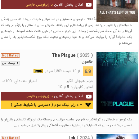
امکان پخش آنلاین
با زیرنویس فارسی
در کرانه باختری اشغالی دههٔ 1980، نوجوان فلسطینی در تظاهراتی شرکت می‌کند که مسیر زندگی
خانواده‌اش را تغییر می‌دهد. پس از پیامدهای این واقعه، مادرش حنان داستانی را بازگو می‌کند که
آن‌ها را به آن لحظهٔ سرنوشت‌ساز رساند. این درام حماسی در طول هفت دهه، امیدها و دردهای
یک خانوادهٔ آواره را روایت می‌کند و نه تنها زخم‌های تبعید، بلکه روح شکست‌ناپذیر بقا را نشان
می‌دهد و ...
The Plague
( 2025 )
Not Rated
طاعون
+ لیست من
از 10
6.9
توسط 1,809 نفر در
درام
,
هیجان انگیز
امتیاز منتقدان:
/
-
100
امتیاز کاربران:
از
10
5
امکان پخش آنلاین
با زیرنویس فارسی
+ دارای لینک سوم ( دسترسی با شرایط جنگی )
یک نوجوان خجالتی و گوشه‌گیر به نام بن، سلسله مراتب بی‌رحمانه‌ یک اردوگاه تابستانی واترپلو را
تحمل می‌کند، در حالی که اضطرابش در طول تابستان به آشفتگی روانی تبدیل می‌شود و ...
Ick
( 2024 )
Not Rated