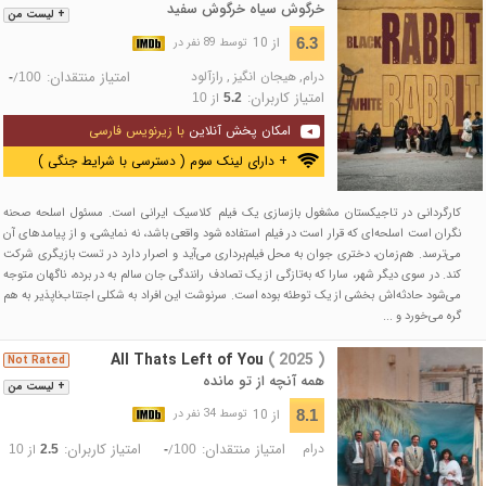
خرگوش سیاه خرگوش سفید
+ لیست من
از 10
6.3
توسط 89 نفر در
درام
,
هیجان انگیز
,
رازآلود
امتیاز منتقدان:
/
-
100
امتیاز کاربران:
از
10
5.2
امکان پخش آنلاین
با زیرنویس فارسی
+ دارای لینک سوم ( دسترسی با شرایط جنگی )
کارگردانی در تاجیکستان مشغول بازسازی یک فیلم کلاسیک ایرانی است. مسئول اسلحه صحنه
نگران است اسلحه‌ای که قرار است در فیلم استفاده شود واقعی باشد، نه نمایشی، و از پیامدهای آن
می‌ترسد. هم‌زمان، دختری جوان به محل فیلم‌برداری می‌آید و اصرار دارد در تست بازیگری شرکت
کند. در سوی دیگر شهر، سارا که به‌تازگی از یک تصادف رانندگی جان سالم به در برده، ناگهان متوجه
می‌شود حادثه‌اش بخشی از یک توطئه بوده است. سرنوشت این افراد به شکلی اجتناب‌ناپذیر به هم
گره می‌خورد و ...
All Thats Left of You
( 2025 )
Not Rated
همه آنچه از تو مانده
+ لیست من
از 10
8.1
توسط 34 نفر در
درام
امتیاز منتقدان:
امتیاز کاربران:
/
از
10
2.5
-
100