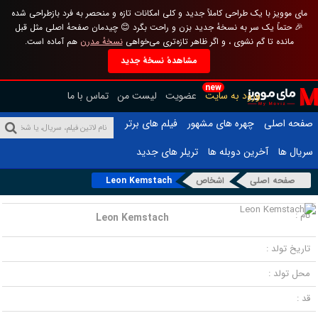
مای موویز با یک طراحی کاملاً جدید و کلی امکانات تازه و منحصر به فرد بازطراحی شده
🎉 حتماً یک سر به نسخهٔ جدید بزن و راحت بگرد 😊 چیدمان صفحهٔ اصلی مثل قبل
مانده تا گم نشوی ، و اگر ظاهر تازه‌تری می‌خواهی
نسخهٔ مدرن
هم آماده است.
مشاهدهٔ نسخهٔ جدید
new
ورود به سایت
عضویت
لیست من
تماس با ما
صفحه اصلی
چهره های مشهور
فیلم های برتر
سریال ها
آخرین دوبله ها
تریلر های جدید
صفحه اصلی
اشخاص
Leon Kemstach
نام :
Leon Kemstach
تاریخ تولد :
محل تولد :
قد :