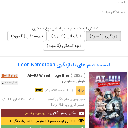
لقب :
نام هنگام تولد :
نمایش لیست فیلم ها بر اساس نوع همکاری :
بازیگری (1 مورد)
کارگردانی (0 مورد)
نویسندگی (0 مورد)
تهیه کنندگی (0 مورد)
لیست فیلم های با بازیگری Leon Kemstach
AI-4U Wired Together
( 2025 )
Not Rated
هوش مصنوعی
+ لیست من
از 10
4.5
توسط 95 نفر در
ماجراجویی
,
خانوادگی
,
کمدی
امتیاز منتقدان:
/
-
100
امتیاز کاربران:
از
10
4.5
امکان پخش آنلاین
با زیرنویس فارسی
+ دارای لینک سوم ( دسترسی با شرایط جنگی )