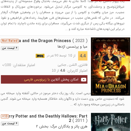
یک پرواز داخلی که در ابتدا کاملاً عادی به نظر می‌رسد، به‌دنبال وقوع مجموعه‌ای از پدیده‌های
غیرقابل‌توضیح و وحشت‌آور، به کابوسی مرگبار تبدیل می‌شود. برخوردهای سوررئال و اتفاقات
عجیب، مرز میان واقعیت و کابوس را از بین می‌برند و مسافران را در وضعیتی هولناک گرفتار
می‌کنند. در حالی که نقص‌های عجیب در سیستم‌های فنی هواپیما، رخدادهای فراطبیعی و نفوذ
نیروهای بیگانه یکی پس از دیگری شدت می‌گیرند، مسافران برای زنده ماندن ناچارند با تمام توان
در برابر این تهدیدهای ناشناخته مبارزه کنند و ...
Mia and the Dragon Princess
( 2023 )
Not Rated
میا و پرنسس اژدها
+ لیست من
از 10
4.4
توسط 90 نفر در
فانتزی
,
اکشن
,
جنایی
امتیاز منتقدان:
/
-
100
امتیاز کاربران:
از
10
4.6
امکان پخش آنلاین
با زیرنویس فارسی
میا خدمتکار یک میخانه قدیمی است. یک روز یک دختر مرموز در حالتی آشفته وارد میخانه می
شود که دستبندی خاص روی دست دارد و ناگهان باند خلافکار همسایه وارد میخانه می شوند. گنجی
باستانی در زیرزمین میخانه وجود دارد که ...
Harry Potter and the Deathly Hallows: Part
13+
2
( 2011 )
+ لیست من
هری پاتر و یادگاران مرگ: بخش ۲