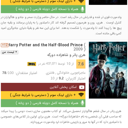
+ دارای لینک سوم ( دسترسی با شرایط جنگی )
همراه با نسخه کامل دوبله فارسی ( دو زبانه )
ولدمورت قوی تر شده و قدرتش در حال رشد است. در حال حاضر وزارت سحر و جادو و هاگوارتز در
کنترل اوست . هری، رون و هرمیون تصمیم گرفته اند کار دامبلدور را به پایان برسانند و بقیه جان
پیچ ها را پیدا کنند تا ولدمورت را شکست بدهند. اما برای این سه نفر و بقیهٔ دنیای جادوگری امید
کمی باقی مانده است.
Harry Potter and the Half-Blood Prince
(
12+
2009 )
+ لیست من
هری پاتر و شاهزاده دورگه
از 10
7.6
توسط 437,071 نفر در
ماجراجویی
,
خانوادگی
,
فانتزی
امتیاز منتقدان:
/
78
100
امتیاز کاربران:
از
10
9.2
امکان پخش آنلاین
+ دارای لینک سوم ( دسترسی با شرایط جنگی )
همراه با نسخه کامل دوبله فارسی ( دو زبانه )
هری پاتر در سال ششم هاگوارتز تحصیل می‌کند. او کتاب معجون سازی دست دومی را پیدا میکند
که صاحب قبلی آن شخصی به نام «شاهزادهٔ دورگه» است. هری برای اولین بار کلاس‌های خصوصی
با دامبلدور دارد که در آنها به مرور و بازبینی خاطرات لرد ولدمورت می‌پردازند.