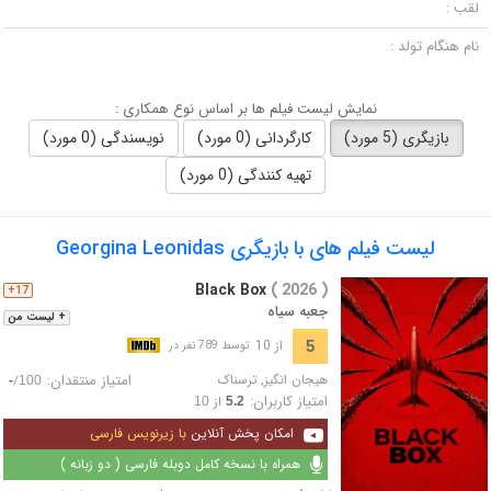
لقب :
نام هنگام تولد :
نمایش لیست فیلم ها بر اساس نوع همکاری :
بازیگری (5 مورد)
کارگردانی (0 مورد)
نویسندگی (0 مورد)
تهیه کنندگی (0 مورد)
لیست فیلم های با بازیگری Georgina Leonidas
Black Box
( 2026 )
17+
جعبه سیاه
+ لیست من
از 10
5
توسط 789 نفر در
هیجان انگیز
,
ترسناک
امتیاز منتقدان:
/
-
100
امتیاز کاربران:
از
10
5.2
امکان پخش آنلاین
با زیرنویس فارسی
همراه با نسخه کامل دوبله فارسی ( دو زبانه )