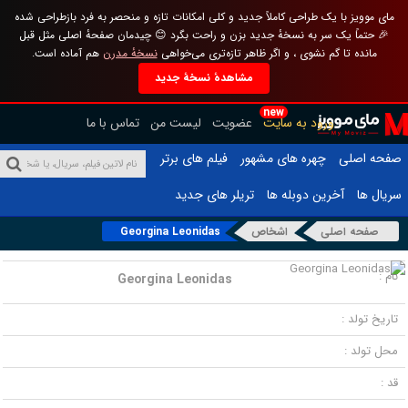
مای موویز با یک طراحی کاملاً جدید و کلی امکانات تازه و منحصر به فرد بازطراحی شده
🎉 حتماً یک سر به نسخهٔ جدید بزن و راحت بگرد 😊 چیدمان صفحهٔ اصلی مثل قبل
مانده تا گم نشوی ، و اگر ظاهر تازه‌تری می‌خواهی
نسخهٔ مدرن
هم آماده است.
مشاهدهٔ نسخهٔ جدید
new
ورود به سایت
عضویت
لیست من
تماس با ما
صفحه اصلی
چهره های مشهور
فیلم های برتر
سریال ها
آخرین دوبله ها
تریلر های جدید
صفحه اصلی
اشخاص
Georgina Leonidas
نام :
Georgina Leonidas
تاریخ تولد :
محل تولد :
قد :