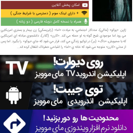
امکان پخش آنلاین
+ دارای لینک سوم ( دسترسی با شرایط جنگی )
همراه با نسخه کامل دوبله فارسی ( دو زبانه )
ژاپن. «يوکو» (ماکي)، مددکار اجتماعي، به عيادت «اما» (زابريسکي) زن بيمار و بستري امريکايي
مي رود اما موجودي شبح گونه به او حمله مي کند. «کارن» (گلار)، دانشجوي مبادله اي امريکايي
که با محبوبش، «داگ» (بر) در توکيو زندگي مي کند، قرار مي شود که جاي «يوکو» را بگيرد. اما پس
از مدتي «کارن» متوجه مي شود که خانه ي «اما» را اشباحي خطرناک اشغال کرده اند...