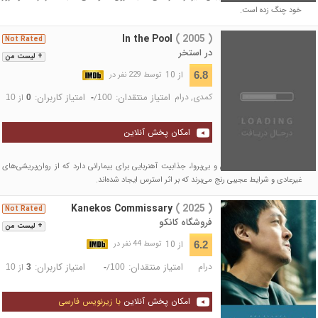
خود چنگ زده است.
In the Pool
( 2005 )
Not Rated
در استخر
+ لیست من
از 10
6.8
توسط 229 نفر در
کمدی
,
درام
امتیاز منتقدان:
امتیاز کاربران:
/
از
10
0
-
100
امکان پخش آنلاین
یک روان‌پزشک آزاداندیش و بی‌پروا، جذابیت آهنربایی برای بیمارانی دارد که از روان‌پریشی‌های
غیرعادی و شرایط عجیبی رنج می‌برند که بر اثر استرس ایجاد شده‌اند.
Kanekos Commissary
( 2025 )
Not Rated
فروشگاه کانکو
+ لیست من
از 10
6.2
توسط 44 نفر در
درام
امتیاز منتقدان:
امتیاز کاربران:
/
از
10
3
-
100
امکان پخش آنلاین
با زیرنویس فارسی