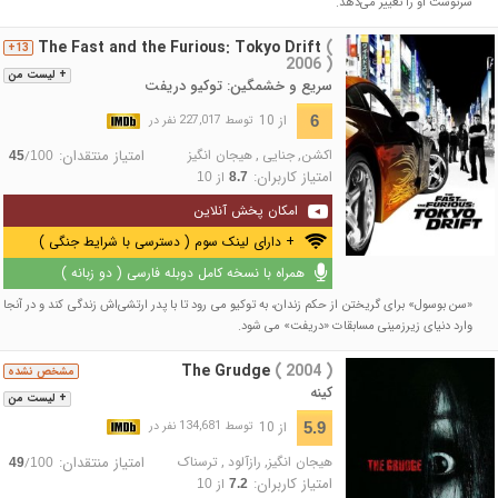
سرنوشت او را تغییر می‌دهد.
The Fast and the Furious: Tokyo Drift
(
13+
2006 )
+ لیست من
سریع و خشمگین: توکیو دریفت
از 10
6
توسط 227,017 نفر در
اکشن
,
جنایی
,
هیجان انگیز
امتیاز منتقدان:
/
45
100
امتیاز کاربران:
از
10
8.7
امکان پخش آنلاین
+ دارای لینک سوم ( دسترسی با شرایط جنگی )
همراه با نسخه کامل دوبله فارسی ( دو زبانه )
«سن بوسول» برای گریختن از حکم زندان، به توکیو می رود تا با پدر ارتشی‌اش زندگی کند و در آنجا
وارد دنیای زیرزمینی مسابقات «دریفت» می شود.
The Grudge
( 2004 )
مشخص نشده
کینه
+ لیست من
از 10
5.9
توسط 134,681 نفر در
هیجان انگیز
,
رازآلود
,
ترسناک
امتیاز منتقدان:
/
49
100
امتیاز کاربران:
از
10
7.2