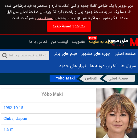
مای موویز با یک طراحی کاملاً جدید و کلی امکانات تازه و منحصر به فرد بازطراحی شده
🎉 حتماً یک سر به نسخهٔ جدید بزن و راحت بگرد 😊 چیدمان صفحهٔ اصلی مثل قبل
مانده تا گم نشوی ، و اگر ظاهر تازه‌تری می‌خواهی
نسخهٔ مدرن
هم آماده است.
مشاهدهٔ نسخهٔ جدید
new
ورود به سایت
عضویت
لیست من
تماس با ما
صفحه اصلی
چهره های مشهور
فیلم های برتر
سریال ها
آخرین دوبله ها
تریلر های جدید
صفحه اصلی
اشخاص
Yôko Maki
نام :
Yôko Maki
تاریخ تولد :
1982-10-15
محل تولد :
Chiba, Japan
قد :
1.6 m