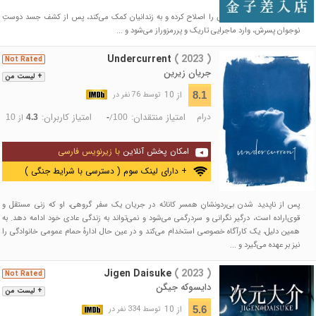
زندانی سابقی که زندگی‌اش را اصلاح کرده و به زندانیان کمک می‌کند، پس از کشف جسد دوستِ
نوجوان پسرش، وارد ماجرایی تاریک و پررمزوراز می‌شود و ...
Undercurrent
( 2023 )
Not Rated
جریان زیرین
+ لیست من
از 10
8.1
توسط 76 نفر در
درام
امتیاز منتقدان:
امتیاز کاربران:
/
از
10
4.3
-
100
امکان پخش آنلاین
با زیرنویس فارسی
+ دارای لینک سوم ( دسترسی با شرایط جنگی )
پس از ناپدید شدن بی‌ردونشانِ همسر کانائه در جریان یک سفر گروهی، او که زنی مستقل و
قوی‌اراده است، درگیر نگرانی و سردرگمی می‌شود و نمی‌تواند به زندگی عادی خود ادامه دهد. به
همین دلیل، یک کارآگاه خصوصی استخدام می‌کند و در عین حال ادارهٔ حمام عمومی خانوادگی را
نیز بر عهده می‌گیرد و ...
Jigen Daisuke
( 2023 )
Not Rated
دایسوکه جیگن
+ لیست من
از 10
5.6
توسط 334 نفر در