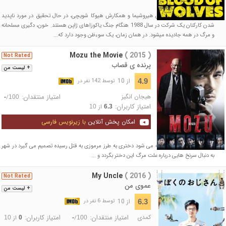
اوگامی شگو، کارآگاه پلیس هیروشیما و همکارش هیوکا شویچی، در حال تحقیق در مورد ناپدید
شدن کارکنان یک شرکت در سال 1988 هنگام جنگ یاکوزاهای ژاپن هستند. خون، دگیری مسلحانه
و مرگ در همه جادیده میشود. در همان زمان، یک سوءظن وجود دارد که...
Mozu the Movie
( 2015 )
Not Rated
پرنده ی قصاب
+ لیست من
از 10
4.9
توسط 142 نفر در
هیجان انگیز
امتیاز منتقدان:
/
-
100
امتیاز کاربران:
از
10
6.3
امکان پخش آنلاین
با زیرنویس فارسی
یک کارگاه تنها وقتی متوجه می شود دختری به طرز مرموزی به قتل رسیده تصمیم می گیرد در شهر
به دنبال سرنخ هایی درباره علت مرگ این دختر بگردد و ...
My Uncle
( 2016 )
Not Rated
عموی من
+ لیست من
از 10
6.3
توسط 6 نفر در
کمدی
امتیاز منتقدان:
امتیاز کاربران:
/
از
10
0
-
100