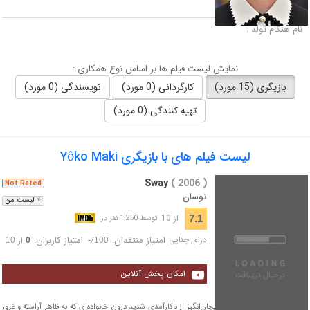
لقب :
نام هنگام تولد :
نمایش لیست فیلم ها بر اساس نوع همکاری :
بازیگری (15 مورد)
کارگردانی (0 مورد)
نویسندگی (0 مورد)
تهیه کنندگی (0 مورد)
لیست فیلم های با بازیگری Yôko Maki
Sway
( 2006 )
Not Rated
نوسان
+ لیست من
از 10
7.1
توسط 1,250 نفر در
درام
,
جنایی
امتیاز منتقدان:
امتیاز کاربران:
/
از
10
0
-
100
امکان پخش آنلاین
تصویری روان‌شناختی و هیجان‌انگیز از ناکارآمدی شدید درون خانواده‌ای که به ظاهر آراسته و غرور