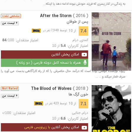
به زندگی در کنار پسری که فرزند خود‌ش نبوده ادامه دهد یا اینکه...
After the Storm
( 2016 )
مشخص نشده
پس از طوفان
+ لیست من
از 10
7.4
توسط 7,948 نفر در
کمدی
,
درام
امتیاز منتقدان:
/
84
100
امتیاز کاربران:
از
10
5.4
امکان پخش آنلاین
همراه با نسخه کامل دوبله فارسی ( دو زبانه )
ریوتا نویسنده موفقی بوده است که درآمد حال حاضرش را که از راه کارآگاهی بدست می آورد را
صرف قمار میکند و … ...
The Blood of Wolves
( 2018 )
Not Rated
خون گرگ ها
+ لیست من
از 10
7.1
توسط 423 نفر در
درام
,
جنایی
امتیاز منتقدان:
/
-
100
امتیاز کاربران:
از
10
6.6
امکان پخش آنلاین
با زیرنویس فارسی