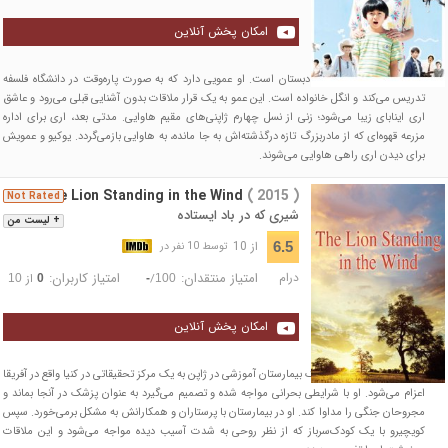
امکان پخش آنلاین
یوکیو هارویاما دانش‌آموز دبستان است. او عمویی دارد که به صورت پاره‌وقت در دانشگاه فلسفه
تدریس می‌کند و انگل خانواده است. این عمو به یک قرار ملاقات بدون آشنایی قبلی می‌رود و عاشق
اری اینابای زیبا می‌شود؛ زنی از نسل چهارم ژاپنی‌های مقیم هاوایی. مدتی بعد، اری برای اداره
مزرعه قهوه‌ای که از مادربزرگ تازه درگذشته‌اش به جا مانده، به هاوایی بازمی‌گردد. یوکیو و عمویش
برای دیدن اری راهی هاوایی می‌شوند.
The Lion Standing in the Wind
( 2015 )
Not Rated
شیری که در باد ایستاده
+ لیست من
از 10
6.5
توسط 10 نفر در
درام
امتیاز منتقدان:
امتیاز کاربران:
/
از
10
0
-
100
امکان پخش آنلاین
کویچیرو شیمادا از سوی یک بیمارستان آموزشی در ژاپن به یک مرکز تحقیقاتی در کنیا واقع در آفریقا
اعزام می‌شود. او با شرایطی بحرانی مواجه شده و تصمیم می‌گیرد به عنوان پزشک در آنجا بماند و
مجروحان جنگی را مداوا کند. او در بیمارستان با پرستاران و همکارانش به مشکل برمی‌خورد. سپس
کویچیرو با یک کودک‌سرباز که از نظر روحی به شدت آسیب دیده مواجه می‌شود و این ملاقات