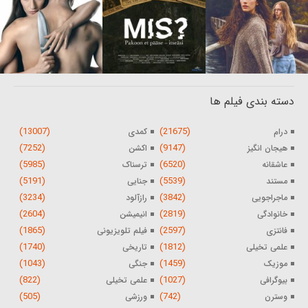
دسته بندی فیلم ها
(13007)
(21675)
درام
کمدی
(7252)
(9147)
هیجان انگیز
اکشن
(5985)
(6520)
عاشقانه
ترسناک
(5191)
(5539)
مستند
جنایی
(3234)
(3842)
ماجراجویی
رازآلود
(2604)
(2819)
خانوادگی
انیمیشن
(1865)
(2597)
فانتزی
فیلم تلویزیونی
(1740)
(1812)
علمی تخیلی
تاریخی
(1043)
(1459)
موزیک
جنگی
(822)
(1027)
بیوگرافی
علمی تخیلی
(505)
(742)
وسترن
ورزشی