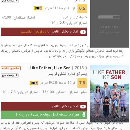
+ لیست من
از 10
6.5
توسط 649 نفر در
خانوادگی
,
ورزشی
امتیاز منتقدان:
/
-
100
امتیاز کاربران:
از
10
2.5
امکان پخش آنلاین
با زیرنویس انگلیسی
تامیکو در دوران کودکی اش یک پینگ پنگ باز حرفه ای بود اما اکنون که 28 سال سن دارد ورزش را
رها کرده است. مادرش هاناکو چگونگی بازی را به او یاد داده بود اما پس از مرگش، تامیکو از زیر بار
تمرین و ورزش روزانه بیرون رفت و به زندگی عادی بازگشت و...
Like Father, Like Son
( 2013 )
مشخص نشده
پسر کو ندارد نشان از پدر
+ لیست من
از 10
7.8
توسط 19,329 نفر در
درام
امتیاز منتقدان:
امتیاز کاربران:
/
از
10
7.3
73
100
امکان پخش آنلاین
همراه با نسخه کامل دوبله فارسی ( دو زبانه )
یک تاجر موفق به نام ریوتا، پس از سال‌ها متوجه می‌شود که پسر واقعی‌اش بعد از تولد در
بیمارستان با یک نوزاد دیگر عوض شده‌است. در این شرایط، او باید تصمیم بگیرد که آیا می‌خواهد