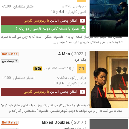
ماجراجویی
,
اکشن
امتیاز منتقدان:
/
-
100
امتیاز کاربران:
از
10
6.4
امکان پخش آنلاین
با زیرنویس فارسی
همراه با نسخه کامل دوبله فارسی ( دو زبانه )
داستان فیلم درباره یک تیرانداز افسانه ای بنام "دایسوکه جیگن" است که به ژاپن می آید تا قدرت
تپانچه خود را طی اتفاقاتی هیجان انگیز، محک بزند و ...
A Man
( 2022 )
Not Rated
یک مرد
+ لیست من
از 10
7.1
توسط 367 نفر در
درام
,
رازآلود
,
عاشقانه
امتیاز منتقدان:
/
-
100
امتیاز کاربران:
از
10
6
امکان پخش آنلاین
با زیرنویس فارسی
فیلم داستان "آکیرا" مردی که به عنوان یک وکیل کار می کند. یک روز، او با مشتری سابق خود "ری"
ملاقات می کند، که از او می خواهد تا درباره شوهر فقیدش "دایسوکه" تحقیقاتی را آغاز کند و ...
Mixed Doubles
( 2017 )
Not Rated
دو برابر مخلوط