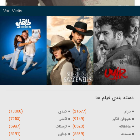
Vae Victis
دسته بندی فیلم ها
(13008)
(21677)
درام
کمدی
(7253)
(9149)
هیجان انگیز
اکشن
(5987)
(6520)
عاشقانه
ترسناک
(5191)
(5539)
مستند
جنایی