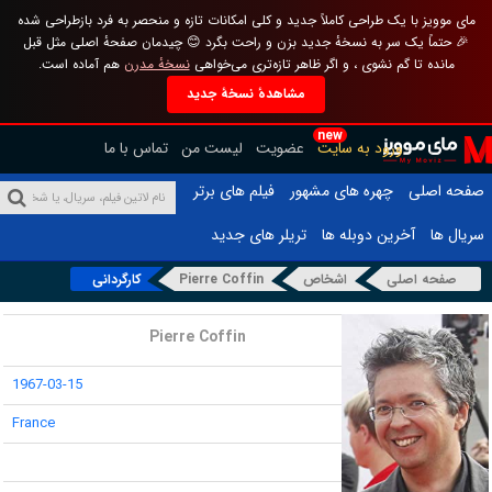
مای موویز با یک طراحی کاملاً جدید و کلی امکانات تازه و منحصر به فرد بازطراحی شده
🎉 حتماً یک سر به نسخهٔ جدید بزن و راحت بگرد 😊 چیدمان صفحهٔ اصلی مثل قبل
مانده تا گم نشوی ، و اگر ظاهر تازه‌تری می‌خواهی
نسخهٔ مدرن
هم آماده است.
مشاهدهٔ نسخهٔ جدید
new
ورود به سایت
عضویت
لیست من
تماس با ما
صفحه اصلی
چهره های مشهور
فیلم های برتر
سریال ها
آخرین دوبله ها
تریلر های جدید
صفحه اصلی
اشخاص
Pierre Coffin
کارگردانی
نام :
Pierre Coffin
تاریخ تولد :
1967-03-15
محل تولد :
France
قد :