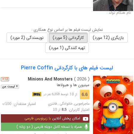
لقب :
نام هنگام تولد :
نمایش لیست فیلم ها بر اساس نوع همکاری :
بازیگری (12 مورد)
کارگردانی (5 مورد)
نویسندگی (2 مورد)
تهیه کنندگی (1 مورد)
لیست فیلم های با کارگردانی Pierre Coffin
Minions And Monsters
( 2026 )
12+
مینیون‌ ها و هیولاها
+ لیست من
از 10
6.6
توسط 6,358 نفر در
ماجراجویی
,
خانوادگی
,
فانتزی
امتیاز منتقدان:
/
-
100
امتیاز کاربران:
از
10
8.5
امکان پخش آنلاین
با زیرنویس فارسی
همراه با نسخه کامل دوبله فارسی ( دو زبانه )