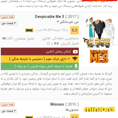
در هالیوود دهه بیست میلادی، مینیون ها دنبال هیولایی ترسناک می گردند تا در فیلمشان حضور
پیدا کند. اما باعث آزادی هیولاهایی ترسناک می شوند و حالا باید دنیا را نجات دهد و ...
Despicable Me 3
( 2017 )
همه سنین
من نفرت‌انگیز ۳
+ لیست من
از 10
6.3
توسط 101,293 نفر در
ماجراجویی
,
خانوادگی
,
فانتزی
امتیاز منتقدان:
/
49
100
امتیاز کاربران:
از
10
8.6
امکان پخش آنلاین
+ دارای لینک سوم ( دسترسی با شرایط جنگی )
همراه با نسخه کامل دوبله فارسی ( دو زبانه )
گرو که به همراه سه دخترش (که در سری اول به فرزندی گرفت) ، زندگی جدیدی را با لوسی (که در
سری دوم با او آشنا شد) آغاز کرده، قصد دارد تا تمام شرارت های پیشین خود را کنار بگذارد و به
زندگی اش بطور عادی ادامه دهد. همه چیز به خوبی پش می رود تا اینکه سر و کله برادر دوقلواش
درو که بسیار دلرباتر، خوش قیافه تر و موفق تر از گرو است پیدا میشود و این دو برادر با هم همراه
میشوند تا آخرین شرارتشان را انجام بدهند...
Minions
( 2015 )
همه سنین
مینیون‌ها
+ لیست من
از 10
6.4
توسط 200,970 نفر در