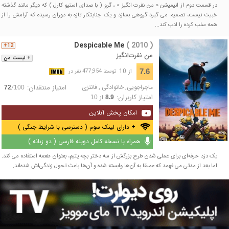
در قسمت دوم از انیمیشن « من نفرت انگیز » ، گرو ( با صدای استیو کارل ) که دیگر مانند گذشته
خبیث نیست، تصمیم می گیرد گروهی بسازد و یک جنایتکار تازه به دوران رسیده که آرامش را از
همه سلب کرده را ادب کند...
Despicable Me
( 2010 )
12+
من نفرت‌انگیز
+ لیست من
از 10
7.6
توسط 477,954 نفر در
ماجراجویی
,
خانوادگی
,
فانتزی
امتیاز منتقدان:
/
72
100
امتیاز کاربران:
از
10
8.9
امکان پخش آنلاین
+ دارای لینک سوم ( دسترسی با شرایط جنگی )
همراه با نسخه کامل دوبله فارسی ( دو زبانه )
یک دزد حرفه‌ای برای عملی شدن طرح بزرگش از سه دختر بچه یتیم، بعنوان طعمه استفاده می کند.
اما بعد از مدتی می فهمد که عمیقا به آن‌ها وابسته شده و آن‌ها باعث تحول زندگی‌اش شده‌اند.