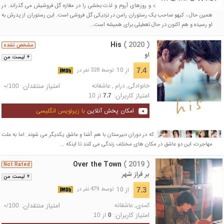
ناتسومه سیچی مجرد است و روزهای آروم و لذت بخشی را در مغازه گل فروشیش می گذراند. در
همین حال ، کیهو صاحب یک رستوران رامن در نزدیکی گل فروشی است. این رستوران از پدرش به
او رسیده و هم اکنون در حال تعطیلی برای همیشه است…
His
( 2020 )
مشخص نشده
او
+ لیست من
از 10
7.4
توسط 328 نفر در
خانوادگی
,
درام
,
عاشقانه
امتیاز منتقدان:
/
-
100
امتیاز کاربران:
از
10
7.7
امکان پخش آنلاین
با زیرنویس انگلیسی
فیلم داستان دو دانش آموز که در دوران دبیرستان با هم آشنا و عاشق یکدیگر می شوند. اما به علت
مهاجرت، این دو عاشق در مکان های مختلف زندگی می کنند تا اینکه ...
Over the Town
( 2019 )
Not Rated
بر فراز شهر
+ لیست من
از 10
7.3
توسط 479 نفر در
کمدی
,
عاشقانه
امتیاز منتقدان:
/
-
100
امتیاز کاربران:
از
10
0