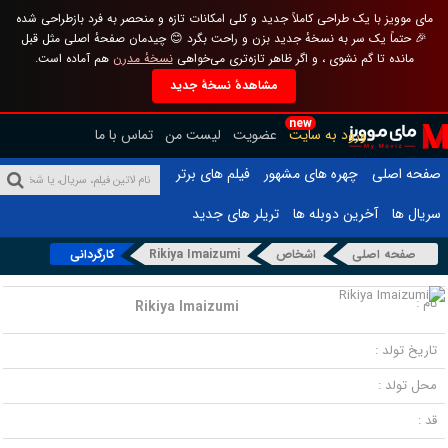
مای موویز با یک طراحی کاملاً جدید و کلی امکانات تازه و منحصر به فرد بازطراحی شده
🎉 حتماً یک سر به نسخهٔ جدید بزن و راحت بگرد 😊 چیدمان صفحهٔ اصلی مثل قبل
مانده تا گم نشوی ، و اگر ظاهر تازه‌تری می‌خواهی
نسخهٔ مدرن
هم آماده است.
مشاهدهٔ نسخهٔ جدید
new
ورود به سایت
عضویت
لیست من
تماس با ما
صفحه اصلی
چهره های مشهور
فیلم های برتر
سریال ها
آخرین دوبله ها
تریلر های جدید
صفحه اصلی
اشخاص
Rikiya Imaizumi
کارگردانی
نام :
Rikiya Imaizumi
تاریخ تولد :
محل تولد :
قد :