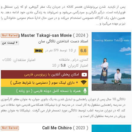
پس از ناپدید شدن بی‌ردونشانِ همسر کانائه در جریان یک سفر گروهی، او که زنی مستقل و
قوی‌اراده است، درگیر نگرانی و سردرگمی می‌شود و نمی‌تواند به زندگی عادی خود ادامه دهد. به
همین دلیل، یک کارآگاه خصوصی استخدام می‌کند و در عین حال ادارهٔ حمام عمومی خانوادگی را
نیز بر عهده می‌گیرد و ...
Teasing Master Takagi-san Movie
( 2024 )
Not Rated
استاد دست انداختن تاکاگی سان
+ لیست من
از 10
6.6
توسط 379 نفر در
کمدی
,
درام
,
عاشقانه
امتیاز منتقدان:
/
-
100
امتیاز کاربران:
از
10
5.8
امکان پخش آنلاین
با زیرنویس فارسی
+ دارای لینک سوم ( دسترسی با شرایط جنگی )
همراه با نسخه کامل دوبله فارسی ( دو زبانه )
تاکاگی 10 سال پس از دوران راهنمایی و تبدیل شدن به یک بانوی جوان، به عنوان معلم کارآموزی
در مدرسه راهنمایی مشغول به کار است. در مدرسه او با نیشیکاتا همکلاسی قدیمی خود ملاقات می
کند که در دوران مدرسه اغلب توسط تاکاگی مورد تمسخر قرار می گرفت. نیشیکاتا به عنوان معلم
ورزش در مدرسه مشغول کار است و …
Call Me Chihiro
( 2023 )
Not Rated