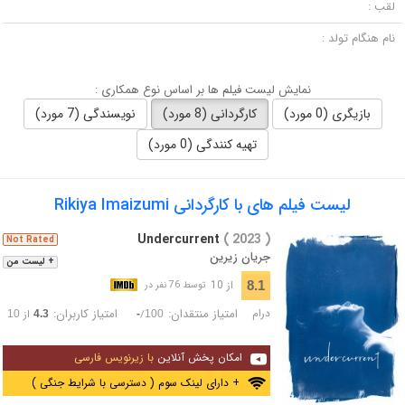
لقب :
نام هنگام تولد :
نمایش لیست فیلم ها بر اساس نوع همکاری :
بازیگری (0 مورد)
کارگردانی (8 مورد)
نویسندگی (7 مورد)
تهیه کنندگی (0 مورد)
لیست فیلم های با کارگردانی Rikiya Imaizumi
Undercurrent
( 2023 )
Not Rated
جریان زیرین
+ لیست من
از 10
8.1
توسط 76 نفر در
درام
امتیاز منتقدان:
امتیاز کاربران:
/
از
10
4.3
-
100
امکان پخش آنلاین
با زیرنویس فارسی
+ دارای لینک سوم ( دسترسی با شرایط جنگی )