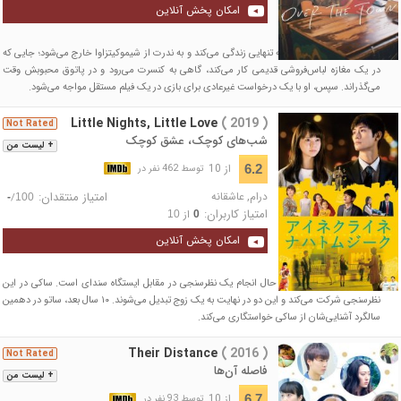
امکان پخش آنلاین
آراکاوا آئو با خوشحالی و به تنهایی زندگی می‌کند و به ندرت از شیموکیتزاوا خارج می‌شود؛ جایی که
در یک مغازه لباس‌فروشی قدیمی کار می‌کند، گاهی به کنسرت می‌رود و در پاتوق محبوبش وقت
می‌گذراند. سپس، او با یک درخواست غیرعادی برای بازی در یک فیلم مستقل مواجه می‌شود.
Little Nights, Little Love
( 2019 )
Not Rated
شب‌های کوچک، عشق کوچک
+ لیست من
از 10
6.2
توسط 462 نفر در
درام
,
عاشقانه
امتیاز منتقدان:
/
-
100
امتیاز کاربران:
از
10
0
امکان پخش آنلاین
ساتو کارمندی است که در حال انجام یک نظرسنجی در مقابل ایستگاه سندای است. ساکی در این
نظرسنجی شرکت می‌کند و این دو در نهایت به یک زوج تبدیل می‌شوند. ۱۰ سال بعد، ساتو در دهمین
سالگرد آشنایی‌شان از ساکی خواستگاری می‌کند.
Their Distance
( 2016 )
Not Rated
فاصله آن‌ها
+ لیست من
از 10
6.7
توسط 93 نفر در