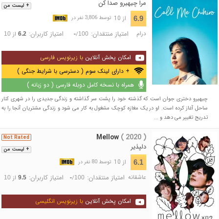
مرا چیهیرو صدا کن
+ لیست من
از 10
6.9
توسط 3,806 نفر در
درام
امتیاز منتقدان:
امتیاز کاربران:
/
از
10
6.2
-
100
امکان پخش آنلاین
با زیرنویس فارسی
+ دارای لینک سوم ( دسترسی با شرایط جنگی )
همراه با نسخه کامل دوبله فارسی ( دو زبانه )
چیهیرو دختری جوان است که گذشته خود را پشت سر گذاشته و زندگی جدیدی را در شهری کنار
ساحل آغاز کرده است. او در یک مغازه کوچک مشغول به کار می شود و زندگی مشتریان آنجا را به
تدریج تغییر می دهد و ...
Mellow
( 2020 )
Not Rated
دلپذیر
+ لیست من
از 10
6.1
توسط 80 نفر در
عاشقانه
امتیاز منتقدان:
امتیاز کاربران:
/
از
10
9.5
-
100
امکان پخش آنلاین
با زیرنویس انگلیسی