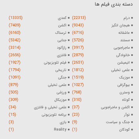
دسته بندی فیلم ها
(13335)
(22313)
درام
کمدی
(7409)
(9343)
هیجان انگیز
اکشن
(6160)
(6716)
عاشقانه
ترسناک
(5342)
(5726)
مستند
جنایی
(3314)
(3917)
ماجراجویی
رازآلود
(2656)
(2879)
خانوادگی
فانتزی
(1927)
(2651)
انیمیشن
فیلم تلویزیونی
(1794)
(1812)
علمی تخیلی
تاریخی
(1091)
(1519)
موزیک
جنگی
(879)
(1027)
بیوگرافی
علمی تخیلی
(505)
(768)
وسترن
ورزشی
(309)
(310)
کوتاه
موزیکال
(34)
(37)
اکشن و ماجراجویی
علمی تخیلی و فانتزی
(15)
(23)
نوآر
برنامه تلویزیونی
(3)
(9)
جنگ و سیاست
بازی
(1)
(1)
کودکان
Reality