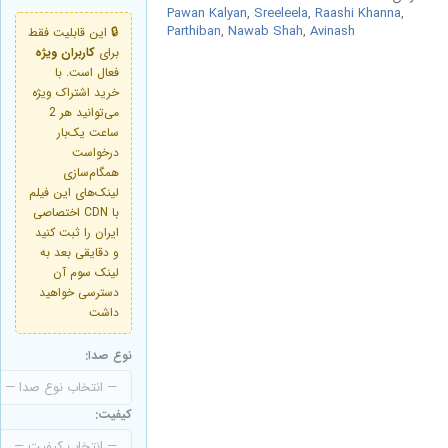
Pawan Kalyan
,
Sreeleela
,
Raashi Khanna
,
Parthiban
,
Nawab Shah
,
Avinash
🔒 این قابلیت فقط
برای
کاربران ویژه
فعال است. با
خرید اشتراک ویژه
می‌توانید هر 2
ساعت یک‌بار
درخواست
همگام‌سازی
لینک‌های این فیلم
با CDN اختصاصی
ایران را ثبت کنید
و دقایقی بعد به
لینک سوم آن
دسترسی خواهید
داشت
نوع صدا:
کیفیت: