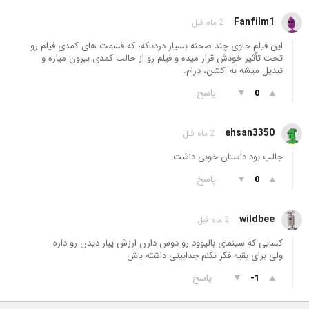
Fanfilm1
2 ماه قبل
این فیلم حاوی چند صحنه بسیار دردناکه، که قسمت های کمدی فیلم رو
تحت تأثیر خودش قرار میده و فیلم رو از حالت کمدی بیرون میاره و
تبدیل میشه به اکشن، درام.
▲
▼
پاسخ
0
ehsan3350
2 ماه قبل
جالب بود داستان خوبی داشت
▲
▼
پاسخ
0
wildbee
2 ماه قبل
کسایی که سینمای بالیوود رو دوس دارن ارزش یبار دیدن رو داره
ولی برای بقیه فکر نکنم جذابیتی داشته باش
▲
▼
پاسخ
-1