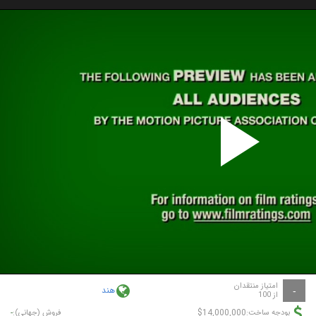
P
V
امتیاز منتقدان
هند
-
از 100
-
$14,000,000
بودجه ساخت:
فروش (جهانی):