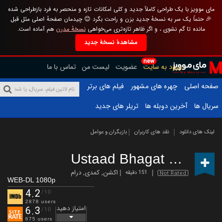
مای موویز با یک طراحی کاملاً جدید و کلی امکانات تازه و منحصر به فرد بازطراحی شده
🎉 حتماً یک سر به نسخهٔ جدید بزن و راحت بگرد 😊 چیدمان صفحهٔ اصلی مثل قبل
مانده تا گم نشوی ، و اگر ظاهر تازه‌تری می‌خواهی
نسخهٔ مدرن
هم آماده است.
مشاهدهٔ نسخهٔ جدید
new
ورود به سایت
عضویت
لیست من
تماس با ما
صفحه اصلی
چهره های مشهور
فیلم های برتر
سریال ها
آخرین دوبله ها
تریلر های جدید
لینک های دانلود
نقد های کاربران
بازیگران و عوامل
Ustaad Bhagat Singh
(2
اکشن
,
کمدی
,
درام
151 دقیقه
Not Rated
WEB-DL 1080p
4.2
/10
2878 users
امتیاز دهید
6.3
/10
675 users