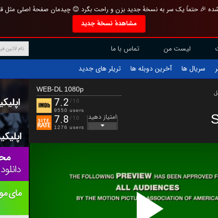
تازه و منحصر به فرد بازطراحی شده 🎉 حتماً یک سر به نسخهٔ جدید بزن و راحت بگرد 
مشاهدهٔ نسخهٔ جدید
تماس با ما
لیست من
تریلر های جدید
آخرین دوبله ها
سریال ها
ف
WEB-DL 1080p
ب
7.2
/10
9550 users
امتیاز دهید
7.8
/10
1276 users