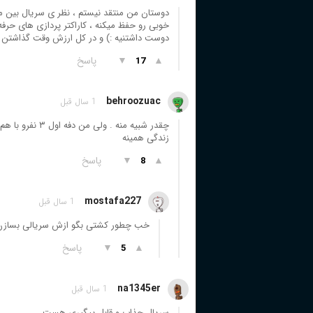
دوستان من منتقد نیستم ، نظر ی سریال بین متو
خوبی رو حفظ میکنه ، کاراکتر پردازی های حرفه 
دوست داشتنیه :) و در کل ارزش وقت گذاشتن د
▲
▼
پاسخ
17
behroozuac
1 سال قبل
چقدر شبیه منه . ولی من دفه اول ۳ نفرو با هم کشتم
زندگی همینه
▲
▼
پاسخ
8
mostafa227
1 سال قبل
خب چطور کشتی بگو ازش سریالی بسازن 
▲
▼
پاسخ
5
na1345er
1 سال قبل
سریال جذاب و قابل پیگیری هست.