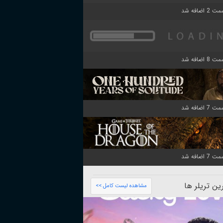
ن تریلر ها
مشاهده لیست کامل >>