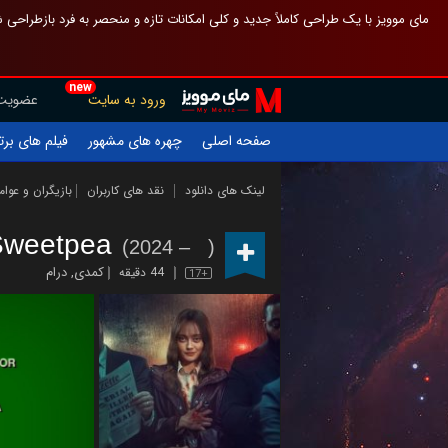
 چیدمان صفحهٔ اصلی مثل قبل مانده تا گم نشوی ، و اگر ظاهر تازه‌تری می‌خواهی
new
عضویت
ورود به سایت
یلم های برتر
چهره های مشهور
صفحه اصلی
ازیگران و عوامل
نقد های کاربران
لینک های دانلود
Sweetpea
(2024 – )
درام
,
کمدی
44 دقیقه
17+