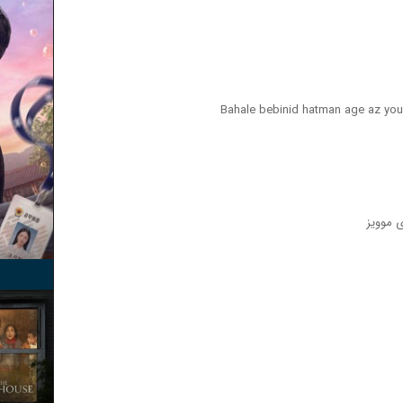
Bahale bebinid hatman age az yo
 موویز