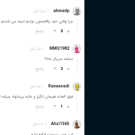
ahmadp
1 سال قبل
چرا وقتی خود واقعیمون بودیم تنبیه می شدیم
▲
▼
پاسخ
3
MMQ1982
1 سال قبل
مشابه سریال You
▲
▼
پاسخ
2
Ranaasadi
1 ماه قبل
فوق العاده هیجان انگیز و عالیه پیشنهاد میشه 
▲
▼
پاسخ
1
Alizi1365
3 ماه قبل
این مینی نیست ادامه داره