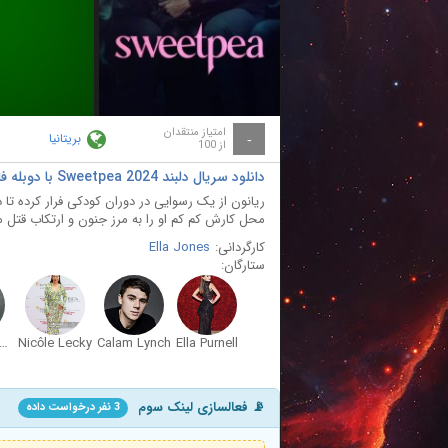
ay
deo
امتیاز منتقدان
بریتانیا
-
از 100
دانلود سریال دلبند Sweetpea 2024 با دوبله فارسی
ریانون از یک رسوایی در دوران کودکی فرار کرده تا 
محل کارش کم کم او را به مرز جنون و ارتکاب قتل می
کارگردانی:
Ella Jones
ستارگان:
im Samuels
Nicôle Lecky
Calam Lynch
Ella Purnell
📡 فعالسازی لینک سوم
3 نفر درخواست داده