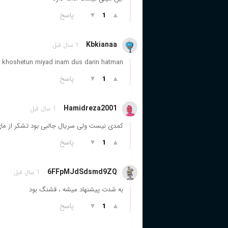
▲
▼
پاسخ
1
Kbkianaa
1 سال قبل
u khoshetun miyad inam dus darin hatman
▲
▼
پاسخ
1
Hamidreza2001
1 سال قبل
کمدی نیست ولی سریال جالبی بود تشکر از مای
▲
▼
پاسخ
1
6FFpMJdSdsmd9ZQ
1 سال قبل
به شدت پیشنهاد میشه ، قشنگ بود
▲
▼
پاسخ
1