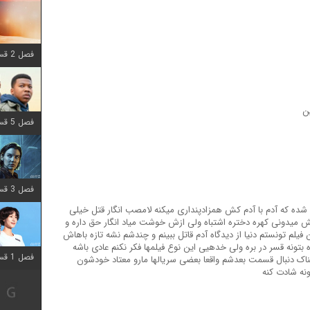
فصل 2 قسمت 8 اضافه شد
ن
فصل 5 قسمت 8 اضافه شد
فصل 3 قسمت 2 اضافه شد
ده که آدم با آدم کش همزادپنداری میکنه لامصب انگار قتل خیلی
 میدونی کهره دختره اشتباه ولی ازش خوشت میاد انگار حق داره و
 فیلم تونستم دنیا از دیدگاه آدم قاتل ببینم و چندشم نشه تازه باهاش
بتونه قسر در بره ولی خدهیی این نوع فیلمها فکر نکنم عادی باشه
فصل 1 قسمت 12 اضافه شد
شناک دنبال قسمت بعدشم واقعا بعضی سریالها مارو معتاد خودشون
نه شادت کنه