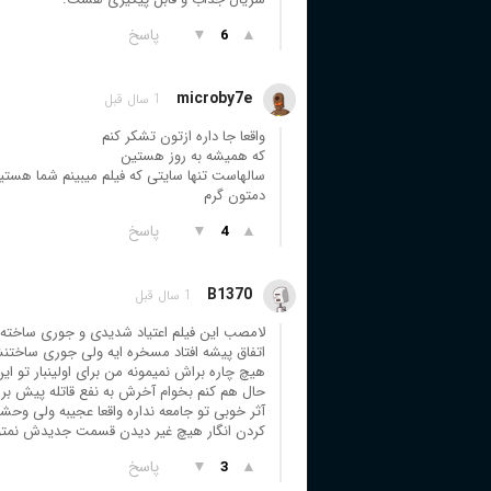
▲
▼
پاسخ
6
microby7e
1 سال قبل
واقعا جا داره ازتون تشکر کنم
که همیشه به روز هستین
سالهاست تنها سایتی که فیلم میبینم شما هستی
دمتون گرم
▲
▼
پاسخ
4
B1370
1 سال قبل
لامصب این فیلم اعتیاد شدیدی و جوری ساخته ش
اتفاق پیشه افتاد مسخره ایه ولی جوری ساختنش
هیچ چاره براش نمیمونه من برای اولینبار تو این
حال هم کنم بخوام آخرش به نفع قاتله پیش بره 
آثر خوبی تو جامعه نداره واقعا عجیبه ولی وح
کردن انگار هیچ غیر دیدن قسمت جدیدش نمتو
▲
▼
پاسخ
3