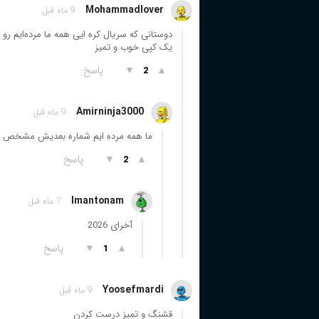
Mohammadlover
9 ماه قبل
دوستانی که سریال کره ‌ایی همه ما مرده‌ایم ر
یک کپی خوب و تمیز
▲
▼
پاسخ
2
Amirninja3000
9 ماه قبل
ما همه مرده ایم شماره بعدیش مشخص ن
▲
▼
پاسخ
2
Imantonam
7 ماه قبل
آخرای 2026
▲
▼
پاسخ
1
Yoosefmardi
9 ماه قبل
قشنگ و تمیز درست کردن