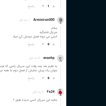
▲
▼
پاسخ
1
Arminiran000
1 ماه قبل
سلام
سریال قشنگیه
کسی می دونه فصل دومش کی میاد
▲
▼
پاسخ
0
evanhp
8 ماه قبل
به نظرم بعد چند وقت این سریال زامبی که اومد
عنوان یک پیش نمایش از فصل دوم ما همه مرده‌
▲
▼
پاسخ
0
Fa24
9 ماه قبل
جالبه این سریال کسی ندیده هنوز ؟