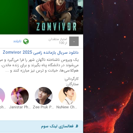
ay
deo
امتیاز منتقدان
تایلند
-
از 100
دانلود سریال بازمانده زامبی Zomvivor 2025
یک ویروس ناشناخته ناگهان شهر را فرا می‌گیرد و م
می‌شوند در دانشگاه پناه بگیرند و برای زنده ماندن، م
هم‌کلاسی‌ها، خیانت و ترس نیز مبارزه کنند و ...
کارگردانی:
ستارگان:
Net Siraphop Manithikhun
Janistar Phomphadungcheep
Zee Pruk Panich
NuNew Chawarin Perdpiriyawong
📡 فعالسازی لینک سوم