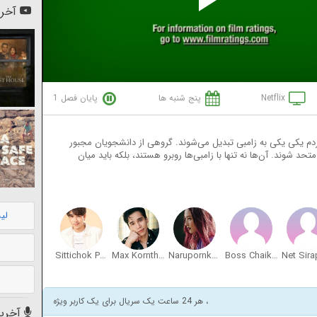
Pl
آخری
Vi
Netflix
پنج شنبه ها
پایان فصل 1
ردم یکی‌ یکی به زامبی تبدیل می‌شوند. گروهی از دانشجویان مجبور
تحد شوند. آن‌ها نه تنها با زامبی‌ها روبرو هستند، بلکه باید میان
لی
Sittichok Pueakpoolpol
Max Kornthas Rujeerattanavorapan
Narupornkamol Chaisang
Boss Chaikamon Sermsongwittaya
، هر 24 ساعت یک سریال برای یک کاربر ویژه
آخرین