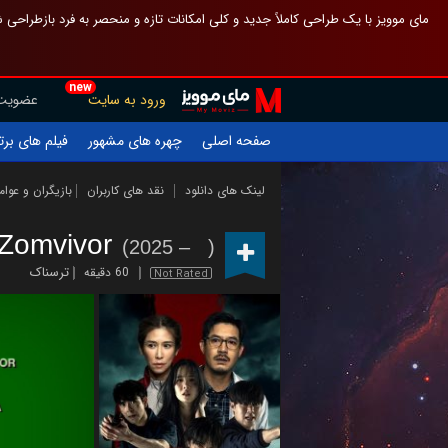
 چیدمان صفحهٔ اصلی مثل قبل مانده تا گم نشوی ، و اگر ظاهر تازه‌تری می‌خواهی
new
عضویت
ورود به سایت
یلم های برتر
چهره های مشهور
صفحه اصلی
ازیگران و عوامل
نقد های کاربران
لینک های دانلود
Zomvivor
(2025 – )
ترسناک
60 دقیقه
Not Rated