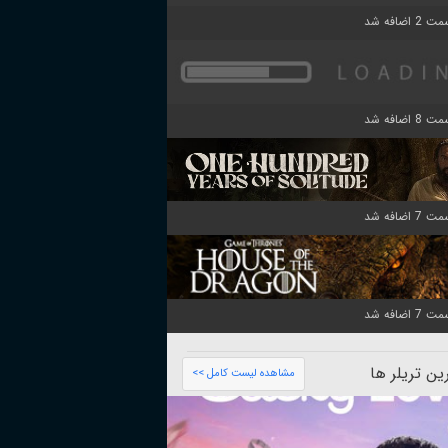
ن تریلر ها
مشاهده لیست کامل >>