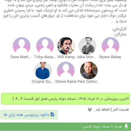
او دل می بندد؛ اما در پشت آن عمارت باشکوه و ذهن زخمی، مردی پنهان شده
است که پرسفون سرسختانه تلاش می کند به او نزدیک شود. با فرا رسیدن خطری
مرگبار، دوک ناچار می شود برای محافظت از او، دیوارهای آسیب پذیری اش را فرو
بریزد و ...
کارگردانی:
ستارگان:
Dave Martinez
Toby-Alexander Smith
Will Kemp
Jake Stormoen
Ryann Bailey
Cooper Sutton
Stevie Raine
Paul Cartwright
آخرین بروزرسانی در ۱۲ خرداد ۱۴۰۵ ، نسخه دوبله پارسی فصل اول قسمت 3 ، 4 (
قسمت آخر ) اضافه شد.
دانلود زیرنویس همه زبان ها
همراه با نسخه دوبله فارسی