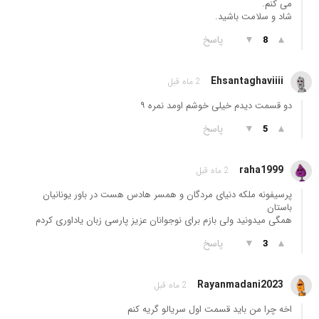
می کنم.
شاد و سلامت باشید.
▲
▼
پاسخ
8
Ehsantaghaviiii
2 ماه قبل
دو قسمت دیدم خیلی خوشم اومد نمره ۹
▲
▼
پاسخ
5
raha1999
2 ماه قبل
پرسیفونه ملکه دنیای مردگان و همسر هادس هست در باور یونانیان
باستان
همگی میدونید ولی بازم برای نوجوانان عزیز پارسی زبان یاداوری کردم
▲
▼
پاسخ
3
Rayanmadani2023
2 ماه قبل
اخه چرا من باید قسمت اول سریالو گریه کنم