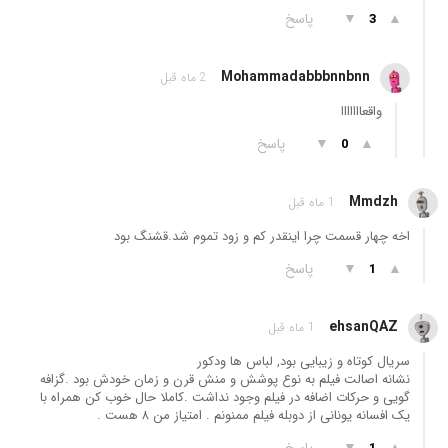
▲
▼
پاسخ
3
Mohammadabbbnnbnn
2 ماه قبل
واقعااااااا
▲
▼
پاسخ
0
Mmdzh
1 ماه قبل
اخه چهار قسمت چرا اینقدر کم و زود تموم شد.قشنگ بود
▲
▼
پاسخ
1
ehsanQAZ
1 ماه قبل
سریال کوتاه و زیبایی بود, لباس ها ودکور
نشانه اصالت فیلم به نوع پوشش و منش قرن و زمان خودش بود .گزافه
گویی و حرکات اضافه در فیلم وجود نداشت .کاملا حال خوب کن همراه با
یک افسانه یونانی از دوبله فیلم ممنونم . امتیاز من ۸ هست .
▲
▼
پاسخ