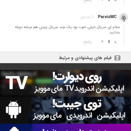
1
ParvizMC
2 ماه قبل
سلام ای سریال خیلی خوب بود یک چند سریال چینی هم میشه دوبله
بندازید
▲
▼
پاسخ
1
فیلم های پیشنهادی و مرتبط