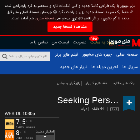
مای موویز با یک طراحی کاملاً جدید و کلی امکانات تازه و منحصر به فرد بازطراحی شده
🎉 حتماً یک سر به نسخهٔ جدید بزن و راحت بگرد 😊 چیدمان صفحهٔ اصلی مثل قبل
مانده تا گم نشوی ، و اگر ظاهر تازه‌تری می‌خواهی
نسخهٔ مدرن
هم آماده است.
مشاهدهٔ نسخهٔ جدید
new
ورود به سایت
عضویت
لیست من
تماس با ما
صفحه اصلی
چهره های مشهور
فیلم های برتر
سریال ها
آخرین دوبله ها
تریلر های جدید
لینک های دانلود
نقد های کاربران
بازیگران و عوامل
Seeking Persephone
درام
44 دقیقه
12+
WEB-DL 1080p
7.5
/10
1489 users
امتیاز دهید
8
/10
733 users