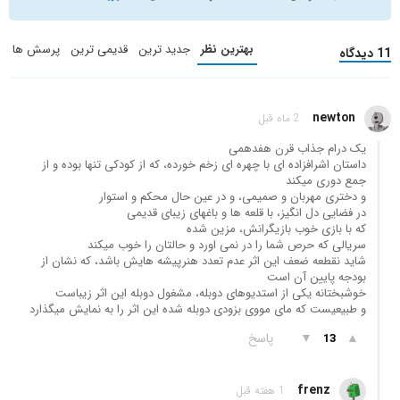
بهترین نظر
جدید ترین
قدیمی ترین
پرسش ها
11 دیدگاه
newton
2 ماه قبل
یک درام جذاب قرن هفدهمی
داستان اشرافزاده ای با چهره ای زخم خورده، که از کودکی تنها بوده و از
جمع دوری میکند
و دختری مهربان و صمیمی، و در عین حال محکم و استوار
در فضایی دل انگیز، با قلعه ها و باغهای زیبای قدیمی
که با بازی خوب بازیگرانش، مزین شده
سریالی که حرص شما را در نمی اورد و حالتان را خوب میکند
شاید نقطعه ضعف این اثر عدم تعدد هنرپیشه هایش باشد، که نشان از
بودجه پایین آن است
خوشبختانه یکی از استدیوهای دوبله، مشغول دوبله این اثر زیباست
و طبیعیست که مای مووی بزودی دوبله شده این اثر را به نمایش میگذارد
▲
▼
پاسخ
13
frenz
1 هفته قبل