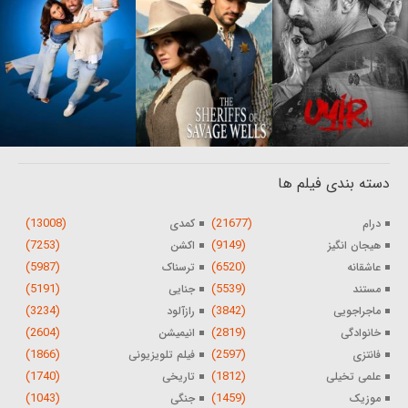
دسته بندی فیلم ها
(13008)
(21677)
درام
کمدی
(7253)
(9149)
هیجان انگیز
اکشن
(5987)
(6520)
عاشقانه
ترسناک
(5191)
(5539)
مستند
جنایی
(3234)
(3842)
ماجراجویی
رازآلود
(2604)
(2819)
خانوادگی
انیمیشن
(1866)
(2597)
فانتزی
فیلم تلویزیونی
(1740)
(1812)
علمی تخیلی
تاریخی
(1043)
(1459)
موزیک
جنگی