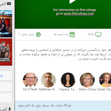
Pl
آخری
Vi
Hulu
سه شنبه ها
پایان فصل 1
تر خود را تأسیس می‌کنند و در مسیر حرفه‌ای و شخصی با پرونده‌های
. آن‌ها باید یاد بگیرند که در جهانی پر از تضاد و طمع، چگونه عدالت و
صه قدرت تثبیت نمایند و ...
لی
Ed O'Neill
Matthew Noszka
Teyana Taylor
Glenn Close
، هر 24 ساعت یک سریال برای یک کاربر ویژه
آخرین