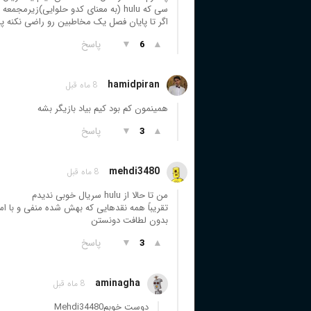
سی که hulu (به معنای کدو حلوایی)زیرمجمعه اش هستش
اگر تا پایان فصل یک مخاطبین رو راضی نکنه
▲
▼
پاسخ
6
hamidpiran
8 ماه قبل
همینمون کم بود کیم بیاد بازیگر بشه
▲
▼
پاسخ
3
mehdi3480
8 ماه قبل
من تا حالا از hulu سریال خوبی ندیدم
تقریباً همه نقدهایی که بهش شده منفی و با امت
بدون لطافت دونستن
▲
▼
پاسخ
3
aminagha
8 ماه قبل
دوست خوبمMehdi34480