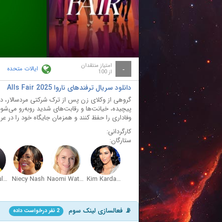
ay
deo
امتیاز منتقدان
ایالات متحده
-
از 100
دانلود سریال ترفندهای ناروا Alls Fair 2025
گروهی از وکلای زن پس از ترک شرکتی مردسالار، دف
پیچیده، خیانت‌ها و رقابت‌های شدید روبه‌رو می‌شوند
وفاداری را حفظ کنند و همزمان جایگاه خود را در عر
کارگردانی:
ستارگان:
Sarah Paulson
Niecy Nash
Naomi Watts
Kim Kardashian West
📡 فعالسازی لینک سوم
2 نفر درخواست داده