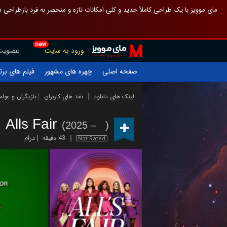
 چیدمان صفحهٔ اصلی مثل قبل مانده تا گم نشوی ، و اگر ظاهر تازه‌تری می‌خواهی
new
عضویت
ورود به سایت
یلم های برتر
چهره های مشهور
صفحه اصلی
ازیگران و عوامل
نقد های کاربران
لینک های دانلود
Alls Fair
(2025 – )
درام
43 دقیقه
Not Rated