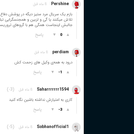
Pershine
8 ماه قبل
بازم یک سریال مرد ستیز دیگه در پوشش دفاع ا
تلاش میکنند یا گی و لزبین و همجنسگرایی تبلیغ
جالبش اینجاست همگی هم با گروهای تروریستی
▲
▼
پاسخ
0
perdiam
8 ماه قبل
درود به همه‌ی وکیل های زحمت کش
▲
▼
پاسخ
-1
(-3)
Saharrrrrrr1594
8 ماه قبل
کاری به امتیازش نداشته باشین نگاه کنید
▲
▼
پاسخ
-3
(-5)
Sobhanofficial1
8 ماه قبل