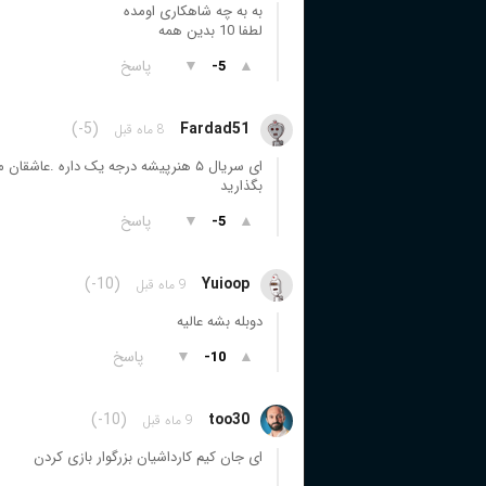
به به چه شاهکاری اومده
لطفا 10 بدین همه
▲
▼
پاسخ
-5
(-5)
Fardad51
8 ماه قبل
ای سریال ۵ هنرپیشه درجه یک داره .ع
بگذارید
▲
▼
پاسخ
-5
(-10)
Yuioop
9 ماه قبل
دوبله بشه عالیه
▲
▼
پاسخ
-10
(-10)
too30
9 ماه قبل
ای جان کیم کارداشیان بزرگوار بازی کردن