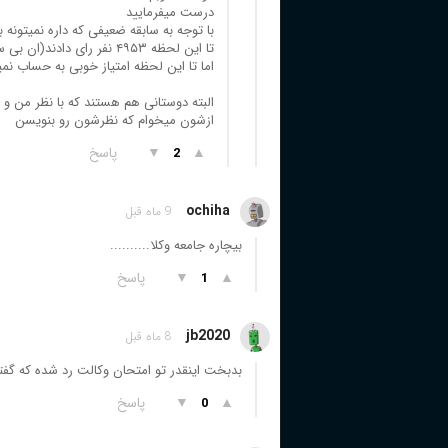
درست میفرمایید
با توجه به سابقه ضعیفی که داره نمیتونه 
تا این لحظه ۴۹۵۳ نفر رای دادند(ان بی سی داره تمام مدت تیزش رو بین برنامه پخش میکنه)
اما تا این لحظه امتیاز خوبی به حساب نمی
البته دوستانی هم هستند که با نظر من و
ازشون میخوام که نظرشون رو بنویسن
▲
▼
پاسخ
2
ochiha
9 ماه قبل
بیچاره جامعه وکلا..........
▲
▼
پاسخ
1
jb2020
8 ماه قبل
بدبخت اینقدر تو امتحان وکالت رد شده که گفته
▲
▼
پاسخ
0