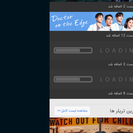
ن تریلر ها
مشاهده لیست کامل >>