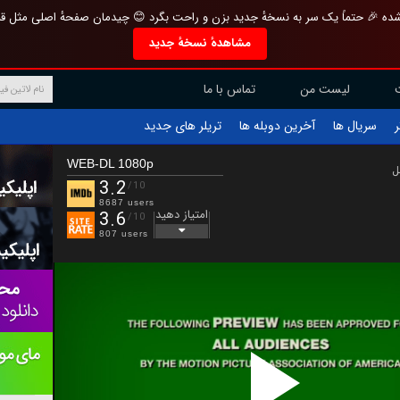
تازه و منحصر به فرد بازطراحی شده 🎉 حتماً یک سر به نسخهٔ جدید بزن و راحت بگرد 
مشاهدهٔ نسخهٔ جدید
تماس با ما
لیست من
تریلر های جدید
آخرین دوبله ها
سریال ها
ف
WEB-DL 1080p
ب
3.2
/10
8687 users
امتیاز دهید
3.6
/10
807 users