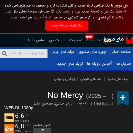
مای موویز با یک طراحی کاملاً جدید و کلی امکانات تازه و منحصر به فرد بازطراحی شده
🎉 حتماً یک سر به نسخهٔ جدید بزن و راحت بگرد 😊 چیدمان صفحهٔ اصلی مثل قبل
مانده تا گم نشوی ، و اگر ظاهر تازه‌تری می‌خواهی
نسخهٔ مدرن
هم آماده است.
مشاهدهٔ نسخهٔ جدید
new
ورود به سایت
عضویت
لیست من
تماس با ما
صفحه اصلی
چهره های مشهور
فیلم های برتر
سریال ها
آخرین دوبله ها
تریلر های جدید
لینک های دانلود
نقد های کاربران
بازیگران و عوامل
No Mercy
(2025 – )
درام
,
جنایی
,
هیجان انگیز
48 دقیقه
Not Rated
WEB-DL 1080p
6.6
/10
60 users
امتیاز دهید
6.8
/10
236 users