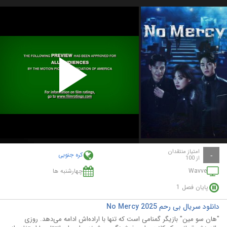
Play
Video
امتیاز منتقدان
کره جنوبی
-
از 100
Wavve
چهارشنبه ها
پایان فصل 1
دانلود سریال بی‌ رحم No Mercy 2025
"هان سو مین" بازیگر گمنامی است که تنها با اراده‌اش ادامه می‌دهد. روزی