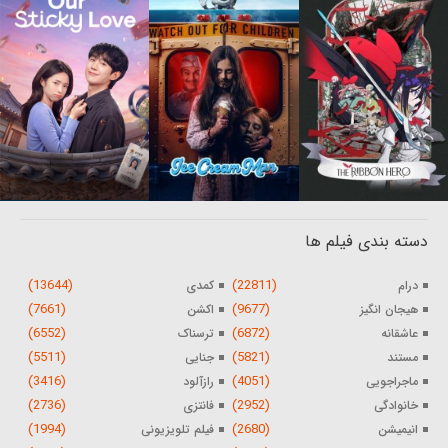
دسته بندی فیلم ها
(13644)
(22811)
درام
کمدی
(7661)
(9677)
هیجان انگیز
اکشن
(6552)
(6872)
عاشقانه
ترسناک
(5511)
(5821)
مستند
جنایی
(3416)
(4051)
ماجراجویی
رازآلود
(2736)
(2952)
خانوادگی
فانتزی
(1994)
(2680)
انیمیشن
فیلم تلویزیونی