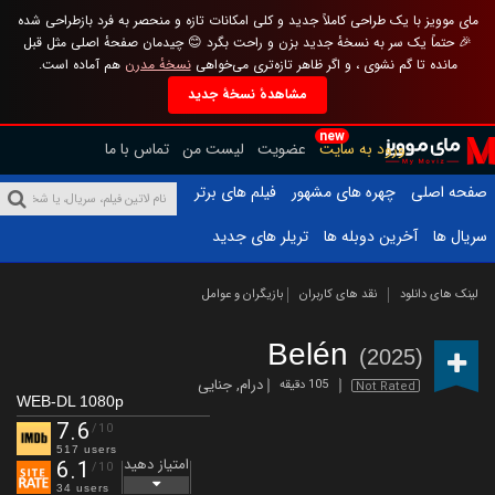
مای موویز با یک طراحی کاملاً جدید و کلی امکانات تازه و منحصر به فرد بازطراحی شده
🎉 حتماً یک سر به نسخهٔ جدید بزن و راحت بگرد 😊 چیدمان صفحهٔ اصلی مثل قبل
مانده تا گم نشوی ، و اگر ظاهر تازه‌تری می‌خواهی
نسخهٔ مدرن
هم آماده است.
مشاهدهٔ نسخهٔ جدید
new
ورود به سایت
عضویت
لیست من
تماس با ما
صفحه اصلی
چهره های مشهور
فیلم های برتر
سریال ها
آخرین دوبله ها
تریلر های جدید
لینک های دانلود
نقد های کاربران
بازیگران و عوامل
Belén
(2025)
درام
,
جنایی
105 دقیقه
Not Rated
WEB-DL 1080p
7.6
/10
517 users
امتیاز دهید
6.1
/10
34 users