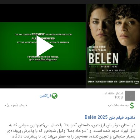
Play
Video
امتیاز منتقدان
آرژانتین
-
از 100
-
-
بودجه ساخت:
فروش (جهانی):
دانلود فیلم بلن Belén 2025
در استان توکومانِ آرژانتین، داستان "خولیتا" را دنبال می‌کنیم؛ زن جوانی که به
قتل نوزاد متهم شده است، و "سولداد دِسا" وکیل شجاعی که با پذیرش پرونده‌ای
بسیار جنجالی و تعیین‌کننده، همه‌چیز را به خطر می‌اندازد. با پیشرفت دادگاه،