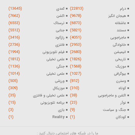
(13645)
(22813)
درام
کمدی
(7662)
(9678)
هیجان انگیز
اکشن
(6553)
(6873)
عاشقانه
ترسناک
(5512)
(5821)
مستند
جنایی
(3416)
(4051)
ماجراجویی
رازآلود
(2736)
(2953)
خانوادگی
فانتزی
(1994)
(2680)
انیمیشن
فیلم تلویزیونی
(1812)
(1826)
تاریخی
علمی تخیلی
(1136)
(1568)
موزیک
جنگی
(1014)
(1027)
بیوگرافی
علمی تخیلی
(505)
(812)
وسترن
ورزشی
(309)
(310)
کوتاه
موزیکال
(35)
(38)
اکشن و ماجراجویی
علمی تخیلی و فانتزی
(15)
(23)
نوآر
برنامه تلویزیونی
(3)
(9)
جنگ و سیاست
بازی
(1)
(1)
کودکان
Reality
ما را در شبکه های اجتماعی دنبال کنید :