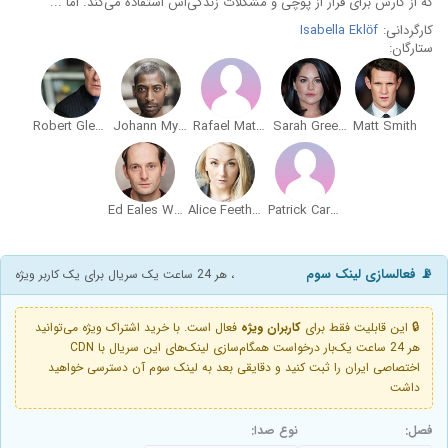
که از کارش برای فرار از پوچی و مشکلات زندگی‌اش استفاده می‌کند. اما ...
کارگردانی:
Isabella Eklöf
ستارگان:
Robert Glenister
Johann Myers
Rafael Mathé
Sarah Greene
Matt Smith
Ed Eales White
Alice Feetham
Patrick Carswell
📡 فعالسازی لینک سوم
، هر 24 ساعت یک سریال برای یک کاربر ویژه
🔒 این قابلیت فقط برای
کاربران ویژه
فعال است. با خرید اشتراک ویژه می‌توانید
هر 24 ساعت یک‌بار درخواست همگام‌سازی لینک‌های این سریال با CDN
اختصاصی ایران را ثبت کنید و دقایقی بعد به لینک سوم آن دسترسی خواهید
داشت
فصل:
نوع صدا: