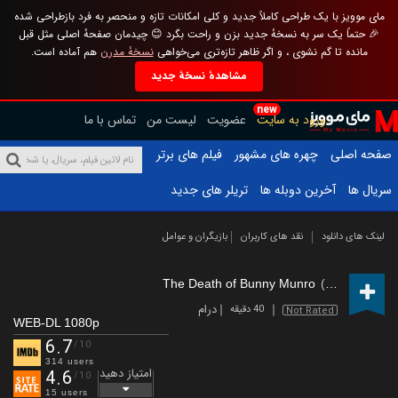
مای موویز با یک طراحی کاملاً جدید و کلی امکانات تازه و منحصر به فرد بازطراحی شده
🎉 حتماً یک سر به نسخهٔ جدید بزن و راحت بگرد 😊 چیدمان صفحهٔ اصلی مثل قبل
مانده تا گم نشوی ، و اگر ظاهر تازه‌تری می‌خواهی
نسخهٔ مدرن
هم آماده است.
مشاهدهٔ نسخهٔ جدید
new
ورود به سایت
عضویت
لیست من
تماس با ما
صفحه اصلی
چهره های مشهور
فیلم های برتر
سریال ها
آخرین دوبله ها
تریلر های جدید
لینک های دانلود
نقد های کاربران
بازیگران و عوامل
The Death of Bunny Munro
(2025 – )
درام
40 دقیقه
Not Rated
WEB-DL 1080p
6.7
/10
314 users
امتیاز دهید
4.6
/10
15 users