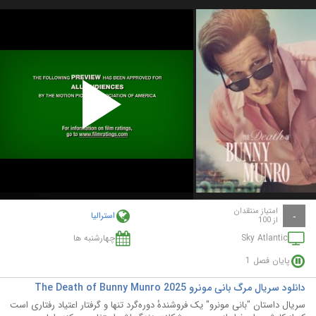
Play
Video
امتیاز منتقدان
استرالیا
-
از 100
Sky Atlantic
چهارشنبه ها
پایان فصل 1
دانلود سریال مرگ بانی مونرو The Death of Bunny Munro 2025
سریال داستان "بانی مونرو" یک فروشندهٔ دوره‌گرد تنها و گرفتار اعتیاد رفتاری است