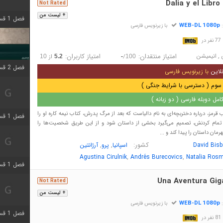
Dalia y el Libro
Not Rated
+ لیست من
فصل 1 قسمت 4 اضافه شد
WEB-DL 1080p
:
با زیرنویس فارسی
در
,
انیمیشن
امتیاز منتقدان:
امتیاز کاربران:
/
از
10
5.2
-
100
فصل 2 قسمت 1 اضافه شد
لاین
با زیرنویس فارسی
سوم ( دسترسی با شرایط جنگی )
مل دوبله فارسی ( دو زبانه )
ب قرمز، درباره دختربچه‌ای به نام دالیاست که بعد از مرگ پدرش، کتاب نیمه کاره او را
فصل 1 قسمت 3 اضافه شد
ی تمام کردنش، تصمیم می‌گیرد بخشی از داستان شود و از این طریق شخصیت‌ها را
مان داستان را پیدا کند و ...
کشور:
,
,
David Bis
اسپانیا
پرو
آرژانتین
,
,
Agustina Cirulnik
Andrés Burecovics
Natalia Rosm
فصل 1 قسمت 4 اضافه شد
Una Aventura Gig
Not Rated
+ لیست من
WEB-DL 1080p
:
با زیرنویس فارسی
فصل 1 قسمت 6 اضافه شد
در