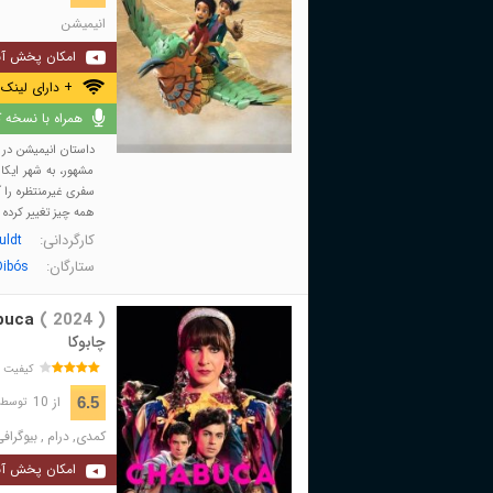
انیمیشن
امکان پخش آن
+ دارای لینک 
همراه با نسخه کا
مشهور، به شهر ایکا 
سفری غیرمنتظره را آ
همه چیز تغییر کرده و
کارگردانی:
uldt
ستارگان:
Dibós
buca
( 2024 )
چابوکا
کیفیت 
از 10
6.5
توسط 158 نفر 
کمدی
,
درام
,
بیوگراف
امکان پخش آن