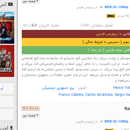
+ لیست من
آخری
WEB-DL 1080p
:
با زیرنویس فارسی
در
امتیاز منتقدان:
امتیاز کاربران:
/
از
10
5.4
-
100
لاین
با زیرنویس فارسی
سوم ( دسترسی با شرایط جنگی )
مل دوبله فارسی ( دو زبانه )
مونده‌گو را روایت می‌کند؛ یک شکارچی گنج ماجراجو که سال‌ها به دنبال گنج افسانه‌ای
ست. او این مأموریت را به خاطر آرزوی استاد و راهنمای قدیمی‌اش آغاز می‌کند و
ن گنج پیدا می‌کند. در جریان جست‌وجو، کلمنته با پسری خیابانی به نام آرسنیو آشنا
 شاگرد و همراه او تبدیل می‌شود. این دو وارد سفری خطرناک در جمهوری دومینیکن و
می‌شوند و ...
کشور:
,
Héctor Va
پرو
جمهوری دومینیکن
لی
,
,
Franco Cabrera
Carlos Alcántara
Sergio Gal
Ka
Not Rated
+ لیست من
WEB-DL 1080p
:
با زیرنویس فارسی
آخرین