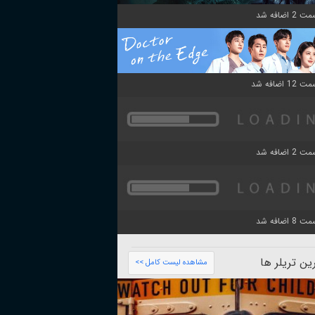
ن تریلر ها
مشاهده لیست کامل >>