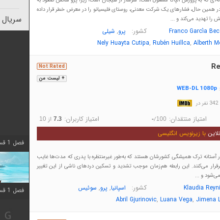
سیانو" پسر 8 ساله‌ای که به پرورش آلپاکا مشغول است، سرشار از هیجان است؛ زیرا پرو شانس صعود به
 در همین حال، فشارهای یک شرکت معدنی، روستای فلیسیانو را در معرض خطر قرار داده
سریال 
ش را تهدید می‌کند و ...
کشور:
,
Franco García Bec
پرو
شیلی
,
,
Nely Huayta Cutipa
Rubén Huillca
Alberth 
Re
Not Rated
+ لیست من
WEB-DL 1080p
:
در
امتیاز منتقدان:
امتیاز کاربران:
/
از
10
7.3
-
100
لاین
با زیرنویس انگلیسی
فصل 1 قسمت 10 اضافه شد
 آستانه ترک همیشگی کشورشان هستند که به‌طور غیرمنتظره با پدری که مدت‌ها غایب
 برقرار می‌کنند. این رابطه هم‌زمان موجب تشدید و تسکین دردهای ناشی از این تغییر
ی‌شود و ...
کشور:
,
,
Klaudia Reyn
اسپانیا
پرو
سوئیس
فصل 1 قسمت 10 اضافه شد
,
,
Abril Gjurinovic
Luana Vega
Jimena 