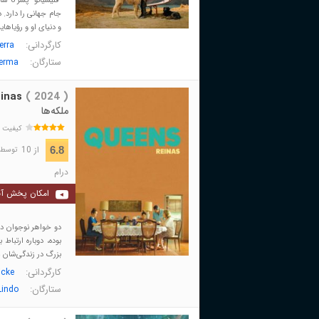
"فلی
جام جهانی را دارد.
و دنیای او و رؤیاهای
کارگردانی:
erra
ستارگان:
Merma
inas
( 2024 )
ملکه‌ها
کیفیت 
از 10
6.8
توسط 342 نفر 
درام
امکان پخش آن
دو خواهر نوجوان در
بوده، دوباره ارتباط
بزرگ در زندگی‌شان م
کارگردانی:
icke
ستارگان:
Lindo