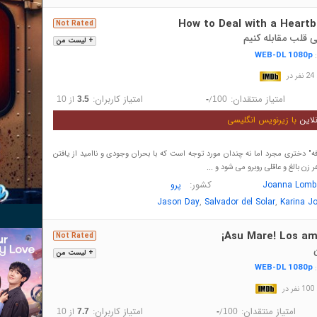
How to Deal with a Heartb
Not Rated
 قلب مقابله کنیم
+ لیست من
WEB-DL 1080p
:
در
امتیاز منتقدان:
امتیاز کاربران:
/
از
10
3.5
-
100
لاین
با زیرنویس انگلیسی
 فه" دختری مجرد اما نه چندان مورد توجه است که با بحران وجودی و ناامید از یافتن
زن بالغ و عاقلی روبرو می شود و ...
کشور:
Joanna Lomb
پرو
,
,
Jason Day
Salvador del Solar
Karina J
¡Asu Mare! Los am
Not Rated
+ لیست من
WEB-DL 1080p
:
در
امتیاز منتقدان:
امتیاز کاربران:
/
از
10
7.7
-
100