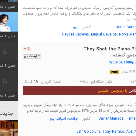
فصل 3 قسمت 2 اضافه شد
 "ارنستو پیمینتل" که پس از مرگ مادرش در فقر بزرگ شده که او را به خلق شخصیت
بوکا" یک شخصیت آندین که با دامن‌های رنگارنگ و روحیه شادش تمام پرو را مجذوب
شید و ...
کشور:
Jorge Carm
پرو
,
,
Haydeé Cáceres
Miguel Davalos
Norka Ra
فصل 1 قسمت 12 اضافه شد
They Shot the Piano Pl
13+
نده‌ی گمشده
+ لیست من
WEB-DL 1080p
:
فصل 1 قسمت 2 اضافه شد
در
شن
امتیاز منتقدان:
امتیاز کاربران:
/
از
10
7.6
-
100
لاین
با زیرنویس انگلیسی
فصل 1 قسمت 8 اضافه شد
نیویورک، سال 2010. جف هریس، روزنامه‌نگار موسیقی، مصمم است تا راز فرانسیسکو تنوریو جونیور،
1 مارس 1976 در بوئنوس آیرس ناپدید شد را برملا کند و ...
جدیدتری
,
کشور:
,
,
Fern
Javier Mariscal
فرانسه
اسپانیا
پرو
,
,
Jeff Goldblum
Tony Ramos
Abel 