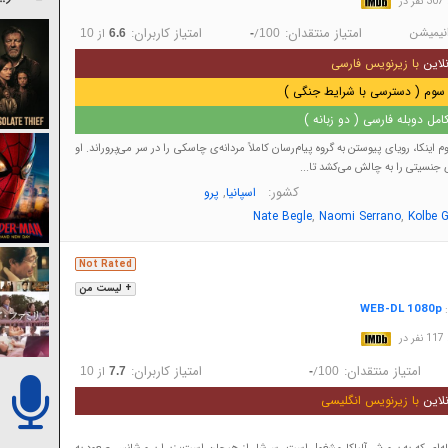
در
نیمیشن
امتیاز منتقدان:
امتیاز کاربران:
/
از
10
6.6
-
100
لاین
با زیرنویس فارسی
سوم ( دسترسی با شرایط جنگی )
مل دوبله فارسی ( دو زبانه )
اینکا، رویای پیوستن به گروه پیام‌رسان کاملاً مردانه‌ی چاسکی را در سر می‌پروراند. او
جنسیتی را به چالش می‌کشد تا...
کشور:
,
اسپانیا
پرو
,
,
Nate Begle
Naomi Serrano
Kolbe 
Not Rated
+ لیست من
WEB-DL 1080p
:
در
امتیاز منتقدان:
امتیاز کاربران:
/
از
10
7.7
-
100
لاین
با زیرنویس انگلیسی