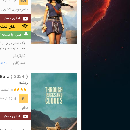
از 10
5.4
توسط 307 نفر 
ماجراجویی
,
اکشن
,
ا
امکان پخش آن
+ دارای لینک 
همراه با نسخه کا
یک دختر جوان از قوم 
سنت‌ها و هنجارهای 
کارگردانی:
ستارگان:
Garza
Raíz
( 2024 )
ریشه
کیفیت 
از 10
6
توسط 117 نفر 
درام
امکان پخش آن