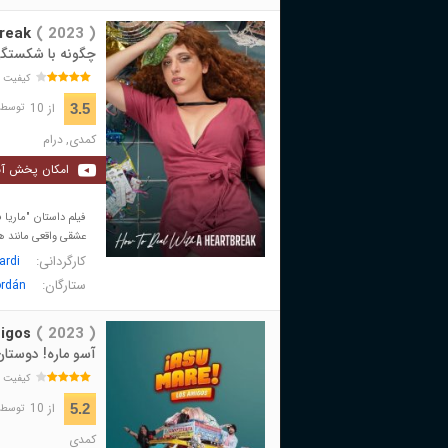
reak
( 2023 )
چگونه با شکستگی
کیفیت 
از 10
3.5
توسط 24 نفر 
کمدی
,
درام
امکان پخش آن
فیلم داستان "ماریا
عشقی واقعی مانند هر 
کارگردانی:
ardi
ستارگان:
ordán
igos
( 2023 )
آسو ماره! دوستان
کیفیت 
از 10
5.2
توسط 100 نفر 
کمدی