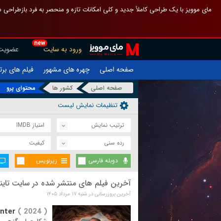
 چیدمان صفحهٔ اصلی مثل قبل مانده تا گم نشوی ، و اگر ظاهر تازه‌تری می‌خواهی
new
عضویت
ورود به سایت
یلم های برتر
چهره های مشهور
صفحه اصلی
محتوای پرو
کشور ها
صفحه اصلی
تنظیمات نمایش لیست
امتیاز IMDB
ترتیب نمایش
کیفیت
رده سنی
زیرنویس
دوبله فارسی
یلم های منتشر شده در سایت تاینی موویز
آخرین بروزرسانی در شنبه ۱۷ مرداد ۱۴۰۵
nter
( 2024 )