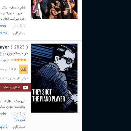
فیلم داستان زندگی
نمادین "لا چولا چا
خود می‌کند، الهام بخ
کارگردانی:
ona
ستارگان:
mírez
ayer
( 2023 )
در جستجوی نواز
کیفیت 
از 10
6.8
توسط 410 نفر 
درام
,
تاریخی
,
انیمی
امکان پخش آن
پیانیست جوان سبک سمبا-جاز برزیلی را که در 8
کارگردانی:
ando
Trueba
ستارگان:
Ayala