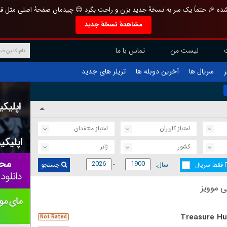
تازه و منحصر به فرد بازطراحی شده 🎉 حتماً یک سر به نسخهٔ جدید بزن و راحت بگرد 
مشاهدهٔ نسخهٔ جدید
تماس با ما
لیست من
تریلر های جدید
آخرین دوبله ها
سریال ها
ف
امتیاز منتقدان
امتیاز کاربران
ژانر
کشور
سال:
جستجو
فقط سریال
آخرین ف
Treasure Hu
Not Rated