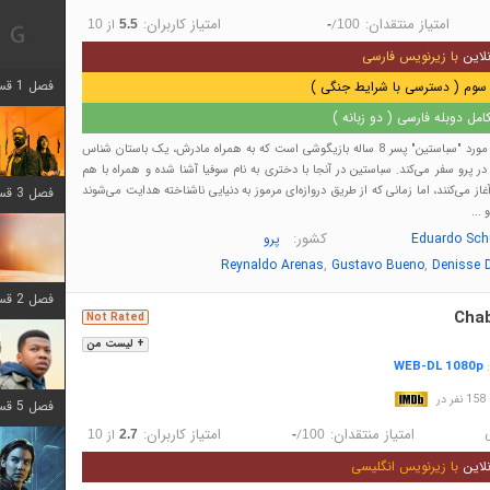
امتیاز منتقدان:
امتیاز کاربران:
/
از
10
5.5
-
100
لاین
با زیرنویس فارسی
فصل 1 قسمت 12 اضافه شد
سوم ( دسترسی با شرایط جنگی )
مل دوبله فارسی ( دو زبانه )
داستان انیمیشن در مورد "سباستین" پسر 8 ساله بازیگوشی است که به همراه مادرش، یک باستان شناس
در پرو سفر می‌کند. سباستین در آنجا با دختری به نام سوفیا آشنا شده و همراه با هم
غاز می‌کنند، اما زمانی که از طریق دروازه‌ای مرموز به دنیایی ناشناخته هدایت می‌شوند
فصل 3 قسمت 6 اضافه شد
 ...
کشور:
Eduardo Sch
پرو
,
,
Reynaldo Arenas
Gustavo Bueno
Denisse 
فصل 2 قسمت 8 اضافه شد
Cha
Not Rated
+ لیست من
WEB-DL 1080p
:
در
فصل 5 قسمت 8 اضافه شد
ی
امتیاز منتقدان:
امتیاز کاربران:
/
از
10
2.7
-
100
لاین
با زیرنویس انگلیسی