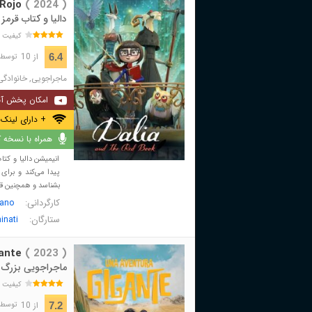
 Rojo
( 2024 )
دالیا و کتاب قرمز
کیفیت 
از 10
6.4
توسط 77 نفر 
ماجراجویی
,
خانوادگی
امکان پخش آن
+ دارای لینک 
همراه با نسخه کا
انیمیشن دالیا و کتا
پیدا می‌کند و برا
بشناسد و همچنین قهر
کارگردانی:
bano
ستارگان:
inati
ante
( 2023 )
ماجراجویی بزرگ
کیفیت 
از 10
7.2
توسط 81 نفر 