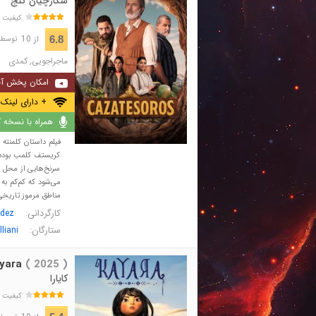
شکارچیان گنج
کیفیت 
از 10
6.8
توسط 45 نفر 
ماجراجویی
,
کمدی
امکان پخش آن
+ دارای لینک 
همراه با نسخه کا
فیلم داستان کلمنته 
کریستف کلمب بوده ا
سرنخ‌هایی از محل دف
می‌شود که کم‌کم به
مناطق مرموز تاریخی 
کارگردانی:
ldez
ستارگان:
liani
yara
( 2025 )
کایارا
کیفیت 