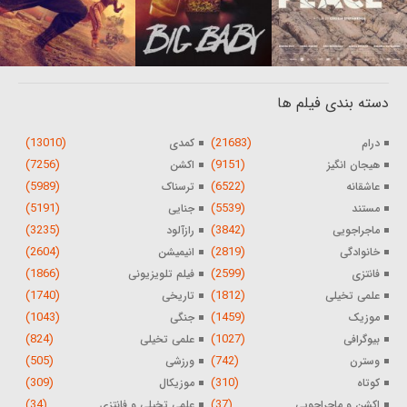
دسته بندی فیلم ها
(13010)
(21683)
درام
کمدی
(7256)
(9151)
هیجان انگیز
اکشن
(5989)
(6522)
عاشقانه
ترسناک
(5191)
(5539)
مستند
جنایی
(3235)
(3842)
ماجراجویی
رازآلود
(2604)
(2819)
خانوادگی
انیمیشن
(1866)
(2599)
فانتزی
فیلم تلویزیونی
(1740)
(1812)
علمی تخیلی
تاریخی
(1043)
(1459)
موزیک
جنگی
(824)
(1027)
بیوگرافی
علمی تخیلی
(505)
(742)
وسترن
ورزشی
(309)
(310)
کوتاه
موزیکال
(34)
(37)
اکشن و ماجراجویی
علمی تخیلی و فانتزی