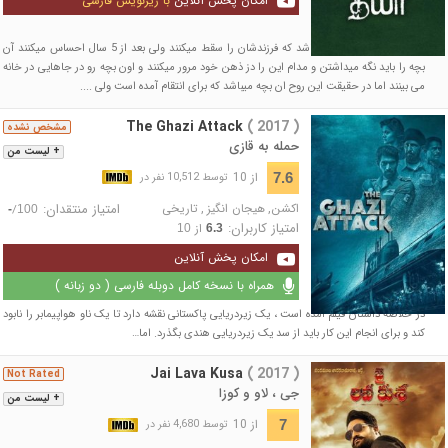
امکان پخش آنلاین
با زیرنویس فارسی
فیلم درباره ی یک زوج میباشد که فرزندشان را سقط میکنند ولی بعد از 5 سال احساس میکنند آن
بچه را باید نگه میداشتن و مدام این را دز ذهن خود مرور میکنند و اون بچه رو در جاهایی در خانه
می بینند اما در حقیقت این روح ان بچه میباشد که برای انتقام آمده است ولی ....
The Ghazi Attack
( 2017 )
مشخص نشده
حمله به قازی
+ لیست من
از 10
7.6
توسط 10,512 نفر در
اکشن
,
هیجان انگیز
,
تاریخی
امتیاز منتقدان:
/
-
100
امتیاز کاربران:
از
10
6.3
امکان پخش آنلاین
همراه با نسخه کامل دوبله فارسی ( دو زبانه )
در خلاصه داستان فیلم آمده است ، یک زیردریایی پاکستانی نقشه دارد تا یک ناو هواپیمابر را نابود
کند و برای انجام این کار باید از سد یک زیردریایی هندی بگذرد. اما…
Jai Lava Kusa
( 2017 )
Not Rated
جی ، لاو و کوزا
+ لیست من
از 10
7
توسط 4,680 نفر در