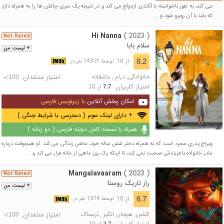
می کند، به طور ناخواسته با آناندی ازدواج می کند و در نتیجه یک سری چالش ها را به همراه دارد
که باید با آن روبرو شود و ...
Hi Nanna
( 2023 )
Not Rated
سلام بابا
+ لیست من
از 10
8.2
توسط 14,931 نفر در
خانوادگی
,
درام
,
عاشقانه
امتیاز منتقدان:
/
-
100
امتیاز کاربران:
از
10
7.7
امکان پخش آنلاین
با زیرنویس فارسی
+ دارای لینک سوم ( دسترسی با شرایط جنگی )
همراه با نسخه کامل دوبله فارسی ( دو زبانه )
ویراج پدری مجرد است که به همراه دختر شش ساله خود، ماهی زندگی می کند. او هیچوقت درباره
مادر خانواده با فرزندش صحبت نمی کند، تا اینکه یک روز ماهی از خانه فرار می کند و ...
Mangalavaaram
( 2023 )
Not Rated
راز تاریک روستا
+ لیست من
از 10
6.7
توسط 1,974 نفر در
اکشن
,
هیجان انگیز
,
ترسناک
امتیاز منتقدان:
/
-
100
10
2.7