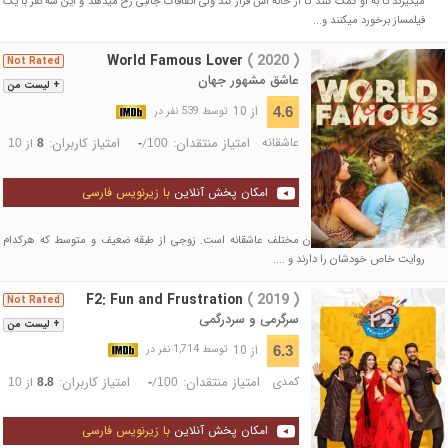
میگیرند تا به او کمک کنند تا از خانه اش فرار کند ولی اتفاقات جالبی رخ میدهد و این سه نفر با یک
فیلمساز برخورد میکنند و...
World Famous Lover
( 2020 )
Not Rated
عاشق مشهور جهان
+ لیست من
از 10
4.6
توسط 539 نفر در
عاشقانه
امتیاز منتقدان:
امتیاز کاربران:
/
از
10
8
-
100
امکان پخش آنلاین
با زیرنویس فارسی
فیلم ترکیبی از چهار داستان مختلف عاشقانه است. زوجی از طبقه ضعیف و متوسط که هرکدام
روایت خاص خودشان را دارند و ....
F2: Fun and Frustration
( 2019 )
Not Rated
سرگرمی و سردرگمی
+ لیست من
از 10
6.3
توسط 1,714 نفر در
کمدی
امتیاز منتقدان:
امتیاز کاربران:
/
از
10
8.8
-
100
امکان پخش آنلاین
با زیرنویس فارسی