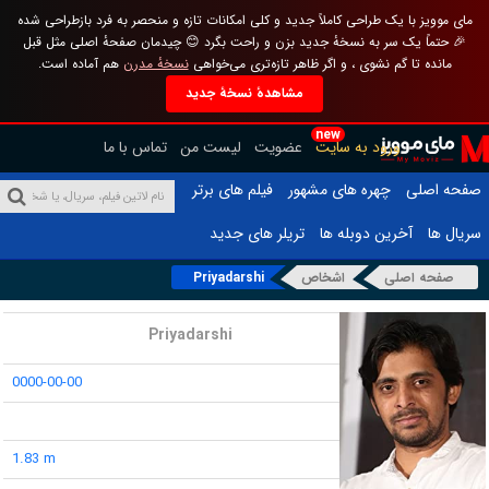
مای موویز با یک طراحی کاملاً جدید و کلی امکانات تازه و منحصر به فرد بازطراحی شده
🎉 حتماً یک سر به نسخهٔ جدید بزن و راحت بگرد 😊 چیدمان صفحهٔ اصلی مثل قبل
مانده تا گم نشوی ، و اگر ظاهر تازه‌تری می‌خواهی
نسخهٔ مدرن
هم آماده است.
مشاهدهٔ نسخهٔ جدید
new
ورود به سایت
عضویت
لیست من
تماس با ما
صفحه اصلی
چهره های مشهور
فیلم های برتر
سریال ها
آخرین دوبله ها
تریلر های جدید
صفحه اصلی
اشخاص
Priyadarshi
نام :
Priyadarshi
تاریخ تولد :
0000-00-00
محل تولد :
قد :
1.83 m