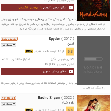
امتیاز کاربران:
از
امکان پخش آنلاین
با زیرنویس انگلیسی
فیلم داستان مرموزی را روایت می‌کند که بر زندگی ساکنان روستایی سایه می‌افکند. شایلو، زن جوانی
در قلب داستان قرار دارد و با پیشروی روایت، پرده از رازهای این ماجرا به تدریج برداشته می‌شود.
این سفر سینمایی پر از تعلیق، مخاطب را تا کشف حقیقت همراه خود نگه می‌دارد.
Spyder
( 2017 )
مشخص نشده
کمین
+ لیست من
از 10
6.3
توسط 10,240 نفر در
اکشن
,
هیجان انگیز
امتیاز منتقدان:
/
-
100
امتیاز کاربران:
از
10
10
امکان پخش آنلاین
افسر اطلاعاتی و باهوش شیوا باید از مهارتش استفاده کند تا یک تروریست روانی در شهر حیدراباد
را دستگیر کند ولی ....
Radhe Shyam
( 2022 )
Not Rated
راده شیام
+ لیست من
از 10
6.6
توسط 24,415 نفر در