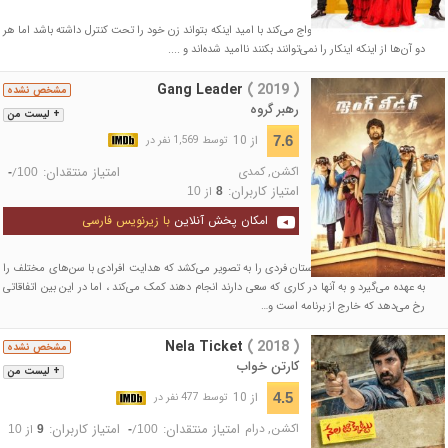
پس از ونکی، وارون نیز ازدواج می‌کند با امید اینکه بتواند زن خود را تحت کنترل داشته باشد اما هر
دو آن‌ها از اینکه اینکار را نمی‌توانند بکنند ناامید شده‌اند و ....
Gang Leader
( 2019 )
مشخص نشده
رهبر گروه
+ لیست من
از 10
7.6
توسط 1,569 نفر در
اکشن
,
کمدی
امتیاز منتقدان:
/
-
100
امتیاز کاربران:
از
10
8
امکان پخش آنلاین
با زیرنویس فارسی
این فیلم اکشن و کمدی داستان فردی را به تصویر می‌کشد که هدایت افرادی با سن‌های مختلف را
به عهده می‌گیرد و به آنها در کاری که سعی دارند انجام دهند کمک می‌کند ، اما در این بین اتفاقاتی
رخ می‌دهد که خارج از برنامه است و…
Nela Ticket
( 2018 )
مشخص نشده
کارتن خواب
+ لیست من
از 10
4.5
توسط 477 نفر در
اکشن
,
درام
امتیاز منتقدان:
امتیاز کاربران:
/
از
10
9
-
100