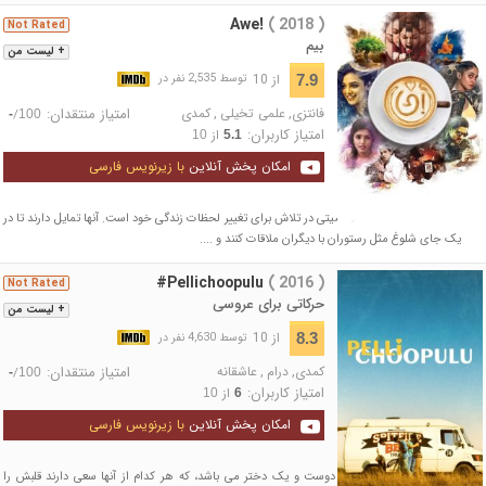
Awe!
( 2018 )
Not Rated
بیم
+ لیست من
از 10
7.9
توسط 2,535 نفر در
فانتزی
,
علمی تخیلی
,
کمدی
امتیاز منتقدان:
/
-
100
امتیاز کاربران:
از
10
5.1
امکان پخش آنلاین
با زیرنویس فارسی
یک جوان تنها و چند شخصیتی در تلاش برای تغییر لحظات زندگی خود است. آنها تمایل دارند تا در
یک جای شلوغ مثل رستوران با دیگران ملاقات کنند و ....
#Pellichoopulu
( 2016 )
Not Rated
حرکاتی برای عروسی
+ لیست من
از 10
8.3
توسط 4,630 نفر در
کمدی
,
درام
,
عاشقانه
امتیاز منتقدان:
/
-
100
امتیاز کاربران:
از
10
6
امکان پخش آنلاین
با زیرنویس فارسی
داستان فیلم درباره ی سه دوست و یک دختر می باشد، که هر کدام از آنها سعی دارند قلبش را