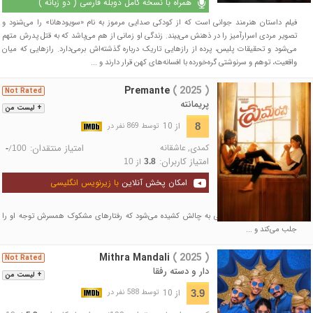
همراه با نسخه کامل دوبله فارسی ( دو زبانه )
فیلم داستان هنرمند جوانی است که از کودکی صدایی مرموز به نام «سویودهانا» را می‌شنود و
تصویر مردی اسرارآمیز را در ذهنش می‌بیند. زندگی او زمانی از هم می‌پاشد که به قتل پدرش متهم
می‌شود و تحقیقات پلیس، پرده از رازهایی تاریک درباره گذشته‌اش برمی‌دارد. رازهایی که میان
واقعیت، توهم و سرنوشتی گره‌خورده با افسانه‌های کهن قرار دارند و ...
Premante
( 2025 )
Not Rated
پریمانته
+ لیست من
از 10
8
توسط 869 نفر در
کمدی
,
عاشقانه
امتیاز منتقدان:
/
-
100
امتیاز کاربران:
از
10
3.8
امکان پخش آنلاین
با زیرنویس انگلیسی
شادی یک تازه‌عروس زمانی به چالش کشیده می‌شود که رفتارهای مشکوک همسرش توجه او را
جلب می‌کند و ...
Mithra Mandali
( 2025 )
Not Rated
دار و دسته رفقا
+ لیست من
از 10
3.9
توسط 588 نفر در