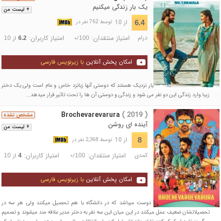
یک بار زندگی میکنیم
+ لیست من
از 10
6.4
توسط 762 نفر در
درام
امتیاز منتقدان:
امتیاز کاربران:
/
از
10
6.2
-
100
امکان پخش آنلاین
با زیرنویس فارسی
آبهی و واسو دو دوست بسیار نزدیک هستند که دوستی آنها زبانزد خاص و عام است ولی یک دختر
زیبا وارد زندگی این دو نفر می شود و زندگی و دوستی آن ها را تحت تاثیر قرار میدهد...
Brochevarevarura
( 2019 )
مشخص نشده
آینده ای روشن
+ لیست من
از 10
8
توسط 2,368 نفر در
کمدی
امتیاز منتقدان:
امتیاز کاربران:
/
از
10
4
-
100
امکان پخش آنلاین
با زیرنویس فارسی
داستان فیلم درباره ی سه دوست میباشد که در دانشگاه با هم تحصیل میکنند ولی هر سه در
تحصیلاتشان ضعیف عمل میکنند در این میان این سه نفر به دختر مدیر علاقه مند میشوند و تصمیم