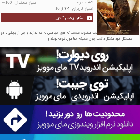
اکشن
,
درام
امتیاز منتقدان:
/
-
100
امتیاز کاربران:
از
10
7.4
امکان پخش آنلاین
جی و لاو و کوزا سه شخصیت متفاوت هستند که هیچ شباهتی به هم ندارند و جی از بچگی با دو
همشکل خود مشکل داشت چون همیشه انها مورد توجه بودند و....