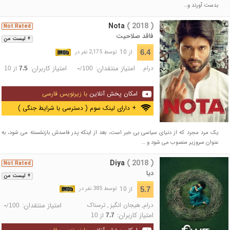
بدست آورند و…
Nota
( 2018 )
Not Rated
فاقد صلاحیت
+ لیست من
از 10
6.4
توسط 2,175 نفر در
درام
امتیاز منتقدان:
امتیاز کاربران:
/
از
10
7.5
-
100
امکان پخش آنلاین
با زیرنویس فارسی
+ دارای لینک سوم ( دسترسی با شرایط جنگی )
یک مرد مجرد که از دنیای سیاسی بی خبر است، بعد از اینکه پدر فاسدش بازنشسته می شود، به
عنوان سروزیر منصوب می شود و …
Diya
( 2018 )
Not Rated
دیا
+ لیست من
از 10
5.7
توسط 385 نفر در
درام
,
هیجان انگیز
,
ترسناک
امتیاز منتقدان:
/
-
100
امتیاز کاربران:
از
10
7.7