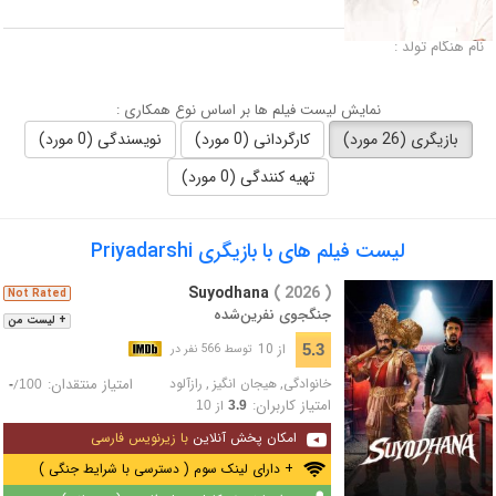
لقب :
نام هنگام تولد :
نمایش لیست فیلم ها بر اساس نوع همکاری :
بازیگری (26 مورد)
کارگردانی (0 مورد)
نویسندگی (0 مورد)
تهیه کنندگی (0 مورد)
لیست فیلم های با بازیگری Priyadarshi
Suyodhana
( 2026 )
Not Rated
جنگجوی نفرین‌شده
+ لیست من
از 10
5.3
توسط 566 نفر در
خانوادگی
,
هیجان انگیز
,
رازآلود
امتیاز منتقدان:
/
-
100
امتیاز کاربران:
از
10
3.9
امکان پخش آنلاین
با زیرنویس فارسی
+ دارای لینک سوم ( دسترسی با شرایط جنگی )