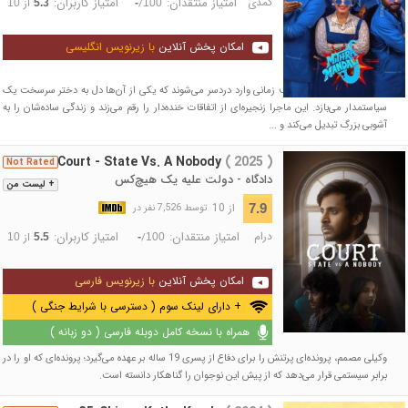
کمدی
امتیاز منتقدان:
امتیاز کاربران:
/
از
10
5.3
-
100
امکان پخش آنلاین
با زیرنویس انگلیسی
گروهی از دوستان نامتعارف زمانی وارد دردسر می‌شوند که یکی از آن‌ها دل به دختر سرسخت یک
سیاستمدار می‌بازد. این ماجرا زنجیره‌ای از اتفاقات خنده‌دار را رقم می‌زند و زندگی ساده‌شان را به
آشوبی بزرگ تبدیل می‌کند و ...
Court - State Vs. A Nobody
( 2025 )
Not Rated
دادگاه - دولت علیه یک هیچ‌کس
+ لیست من
از 10
7.9
توسط 7,526 نفر در
درام
امتیاز منتقدان:
امتیاز کاربران:
/
از
10
5.5
-
100
امکان پخش آنلاین
با زیرنویس فارسی
+ دارای لینک سوم ( دسترسی با شرایط جنگی )
همراه با نسخه کامل دوبله فارسی ( دو زبانه )
وکیلی مصمم، پرونده‌ای پرتنش را برای دفاع از پسری 19 ساله بر عهده می‌گیرد؛ پرونده‌ای که او را در
برابر سیستمی قرار می‌دهد که از پیش این نوجوان را گناهکار دانسته است.