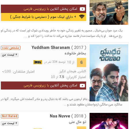
امکان پخش آنلاین
با زیرنویس فارسی
+ دارای لینک سوم ( دسترسی با شرایط جنگی )
یک مرد جوان بی‌خیال , مجبور به تغییر زندگی خود به خاطر رویدادی شوک اور است که در زندگی او
رخ می‌دهد . او با یک سیاست‌مدار فاسد مبارزه می‌کند تا عدالت را اجرا کند و ....
Yuddham Sharanam
( 2017 )
مشخص نشده
بخاطر خانواده
+ لیست من
از 10
6
توسط 334 نفر در
اکشن
,
هیجان انگیز
امتیاز منتقدان:
/
-
100
امتیاز کاربران:
از
10
7.5
امکان پخش آنلاین
با زیرنویس فارسی
داستان فیلم درباره ی پسری بنام ارجون می باشد که به دنبال پدر و مادر گمشده اش میگردد. آنها در
سالگرد سی سالگی ازدواجشان مفقود شدند و ...
Naa Nuvve
( 2018 )
Not Rated
تو مال منی
+ لیست من