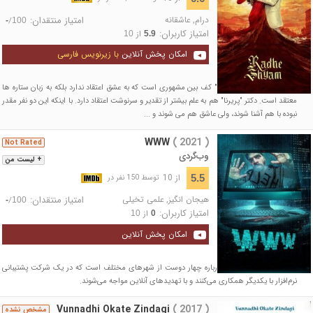
درام
,
عاشقانه
امتیاز منتقدان:
/
-
100
امتیاز کاربران:
از
10
5.9
امکان پخش آنلاین
با زیرنویس فارسی
فیلم داستان "ویکرام آدیتیا" کف بین مشهوری است که به عشق اعتقاد ندارد بلکه به زبان ستاره ها
معتقد است. دکتر "پریرنا" هم به علم بیشتر از تقدیر و سرنوشت اعتقاد دارد. با اینکه این دو نفر مقدر
نبوده با هم آشنا شوند، ولی عاشق هم می شوند و ...
WWW
( 2021 )
Not Rated
وب‌گردی
+ لیست من
از 10
5.5
توسط 150 نفر در
هیجان انگیز
,
علمی تخیلی
امتیاز منتقدان:
/
-
100
امتیاز کاربران:
از
10
0
امکان پخش آنلاین
داستان فیلم «وب‌گردی» درباره چهار دوست از شهرهای مختلف است که در یک شرکت پشتیبانی
نرم‌افزار با یکدیگر همکاری می‌کنند و با تهدیدهای آنلاین مواجه می‌شوند.
Vunnadhi Okate Zindagi
( 2017 )
مشخص نشده