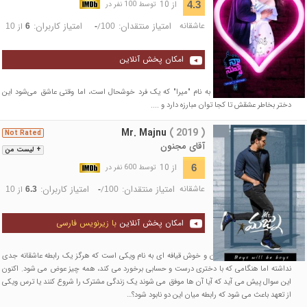
از 10
4.3
توسط 100 نفر در
عاشقانه
امتیاز منتقدان:
امتیاز کاربران:
/
از
10
6
-
100
امکان پخش آنلاین
داستان فیلم درباره دختری به نام "میرا" که یک فرد خوشحال است، اما وقتی عاشق می‌شود این
دختر بخاطر عشقش تا کجا توان مبارزه دارد و ....
Mr. Majnu
( 2019 )
Not Rated
آقای مجنون
+ لیست من
از 10
6
توسط 600 نفر در
عاشقانه
امتیاز منتقدان:
امتیاز کاربران:
/
از
10
6.3
-
100
امکان پخش آنلاین
با زیرنویس فارسی
این فیلم در مورد پسر جوان و خوش قیافه ای به نام ویکی است که هرگز یک رابطه عاشقانه جدی
نداشته اما هنگامی که با دختری درست و حسابی برخورد می کند، همه چیز عوض می شود. اکنون
این سوال پیش می آید که آیا آن ها موفق می شوند یک زندگی مشترک را شروع کنند یا ترس ویکی
از تعهد باعث می شود که رابطه میان این دو نابود شود؟…