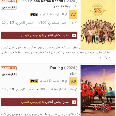
35-Chinna Katha Kaadu
( 2024 )
Not Rated
35 - چینا کاتا کادو
+ لیست من
از 10
7.7
توسط 426 نفر در
کمدی
امتیاز منتقدان:
امتیاز کاربران:
/
از
10
3.3
-
100
امکان پخش آنلاین
با زیرنویس فارسی
داستان حول محور یک مادر جوان است که زمانی که پسرش موفق به کسب نمره قبولی نمی شود، با
چالش هایی روبرو می شود و رویدادهایی را آغاز می کند که مقاومت و وحدت خانواده را آزمایش
می کند و ...
Darling
( 2024 )
Not Rated
عزیزم
+ لیست من
از 10
6.9
توسط 653 نفر در
ترسناک
امتیاز منتقدان:
امتیاز کاربران:
/
از
10
3.9
-
100
امکان پخش آنلاین
با زیرنویس فارسی
یک کارمند دفتر توریستی به نام راغاو، در حالی که برای ماه عسل رویایی خود در پاریس پس انداز