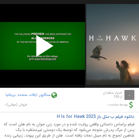
Play
Video
امتیاز منتقدان
سنگاپور
,
ایالات متحده
,
بریتانیا
-
از 100
-
-
بودجه ساخت:
فروش (جهانی):
دانلود فیلم ب مثل باز H Is for Hawk 2025
فیلم براساس داستانی واقعی روایت شده و در مورد زنی جوان به نام هلن است که
پس از مرگ پدرش متوجه می‌شود که توسط یک دوستی غیرمنتظره با یک
شاهین لجوج به نام میبل نجات یافته است. هلن از طریق این پیوند، زیبایی زنده