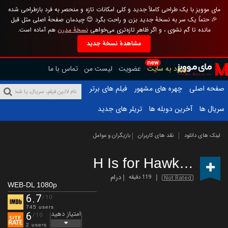
مای موویز با یک طراحی کاملاً جدید و کلی امکانات تازه و منحصر به فرد بازطراحی شده
🎉 حتماً یک سر به نسخهٔ جدید بزن و راحت بگرد 😊 چیدمان صفحهٔ اصلی مثل قبل
مانده تا گم نشوی ، و اگر ظاهر تازه‌تری می‌خواهی
نسخهٔ مدرن
هم آماده است.
مشاهدهٔ نسخهٔ جدید
new
ورود به سایت
عضویت
لیست من
تماس با ما
صفحه اصلی
چهره های مشهور
فیلم های برتر
سریال ها
آخرین دوبله ها
تریلر های جدید
لینک های دانلود
نقد های کاربران
بازیگران و عوامل
H Is for Hawk
(2025)
درام
119 دقیقه
Not Rated
WEB-DL 1080p
6.7
/10
745 users
امتیاز دهید
6
/10
2 users