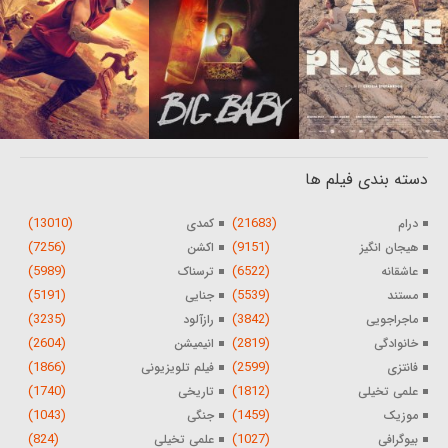
دسته بندی فیلم ها
(13010)
(21683)
درام
کمدی
(7256)
(9151)
هیجان انگیز
اکشن
(5989)
(6522)
عاشقانه
ترسناک
(5191)
(5539)
مستند
جنایی
(3235)
(3842)
ماجراجویی
رازآلود
(2604)
(2819)
خانوادگی
انیمیشن
(1866)
(2599)
فانتزی
فیلم تلویزیونی
(1740)
(1812)
علمی تخیلی
تاریخی
(1043)
(1459)
موزیک
جنگی
(824)
(1027)
بیوگرافی
علمی تخیلی