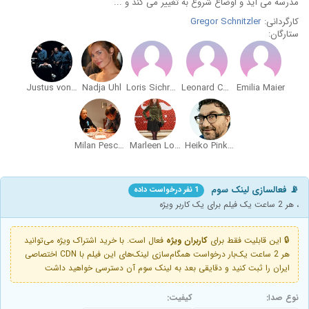
مدرسه می آید و اوضاع شروع به تغییر می کند و ...
کارگردانی:
Gregor Schnitzler
ستارگان:
Justus von Dohnányi
Nadja Uhl
Loris Sichrovsky
Leonard Conrads
Emilia Maier
Milan Peschel
Marleen Lohse
Heiko Pinkowski
📡 فعالسازی لینک سوم
1 نفر درخواست داده
، هر 2 ساعت یک فیلم برای یک کاربر ویژه
🔒 این قابلیت فقط برای
کاربران ویژه
فعال است. با خرید اشتراک ویژه می‌توانید
هر 2 ساعت یک‌بار درخواست همگام‌سازی لینک‌های این فیلم با CDN اختصاصی
ایران را ثبت کنید و دقایقی بعد به لینک سوم آن دسترسی خواهید داشت
نوع صدا:
کیفیت: