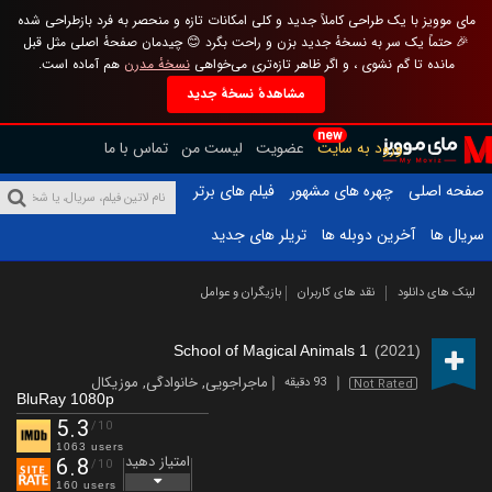
مای موویز با یک طراحی کاملاً جدید و کلی امکانات تازه و منحصر به فرد بازطراحی شده
🎉 حتماً یک سر به نسخهٔ جدید بزن و راحت بگرد 😊 چیدمان صفحهٔ اصلی مثل قبل
مانده تا گم نشوی ، و اگر ظاهر تازه‌تری می‌خواهی
نسخهٔ مدرن
هم آماده است.
مشاهدهٔ نسخهٔ جدید
new
ورود به سایت
عضویت
لیست من
تماس با ما
صفحه اصلی
چهره های مشهور
فیلم های برتر
سریال ها
آخرین دوبله ها
تریلر های جدید
لینک های دانلود
نقد های کاربران
بازیگران و عوامل
School of Magical Animals 1
(2021)
ماجراجویی
,
خانوادگی
,
موزیکال
93 دقیقه
Not Rated
BluRay 1080p
5.3
/10
1063 users
امتیاز دهید
6.8
/10
160 users