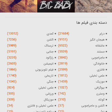
دسته بندی فیلم ها
(13012)
(21684)
درام
کمدی
(7256)
(9151)
هیجان انگیز
اکشن
(5989)
(6522)
عاشقانه
ترسناک
(5191)
(5539)
مستند
جنایی
(3235)
(3842)
ماجراجویی
رازآلود
(2605)
(2819)
خانوادگی
انیمیشن
(1866)
(2599)
فانتزی
فیلم تلویزیونی
(1740)
(1812)
علمی تخیلی
تاریخی
(1043)
(1459)
موزیک
جنگی
(824)
(1027)
بیوگرافی
علمی تخیلی
(505)
(742)
وسترن
ورزشی
(309)
(310)
کوتاه
موزیکال
(34)
(37)
اکشن و ماجراجویی
علمی تخیلی و فانتزی
(15)
(23)
نوآر
برنامه تلویزیونی