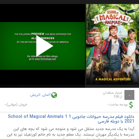
Play
Video
امتیاز منتقدان
آلمان
,
اتریش
-
از 100
-
-
بودجه ساخت:
فروش (جهانی):
دانلود فیلم مدرسه حیوانات جادویی 1 School of Magical Animals 1
2021 با دوبله فارسی
آیدا به یک مدرسه جدید منتقل می شود و متوجه می شود که بچه های این
مدرسه با یکدیگر مهربان نیستند. یک معلم جدید به نام خانم کورنفیلد نیز به این