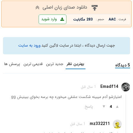
دانلود صدای زبان اصلی
وارد شوید
AAC
283 مگابایت
فرمت :
حجم :
جهت ارسال دیدگاه ، ابتدا در سایت لاگین کنید
ورود به سایت
بهترین نظر
جدید ترین
قدیمی ترین
پرسش ها
5 دیدگاه
Emadf14
1 سال قبل
امتیازشو آدم میبینه شکست عشقی میخوره چه برسه بخوای ببینیش gg
▲
▼
پاسخ
4
mz332211
1 سال قبل