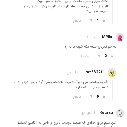
نکات خیلی خوبی داشت و این امتیاز حقش نبود
فارغ از مقداری ضعف ساختار و داستان، در کل امتیاز بالاتری
شایسته‌ش بود
▲
▼
پاسخ
1
MMhr
1 سال قبل
یه جوانمردی ببینه بگه خوبه یا نه :)
▲
▼
پاسخ
2
mz332211
1 سال قبل
اگه به روانشناسی غیرآکادمیک علاقمند باشی آره ارزش دیدن داره
داستان خوبی هم داره
▲
▼
پاسخ
0
RstaEb
1 سال قبل
این فیلم برای افرادی که هیپنو دوست دارن و راجع به آگاهی تحقیق