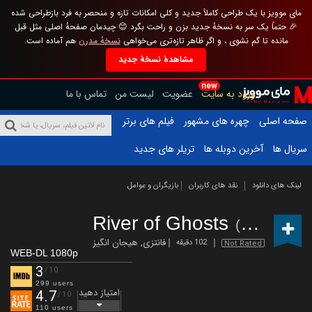
مای موویز با یک طراحی کاملاً جدید و کلی امکانات تازه و منحصر به فرد بازطراحی شده
🎉 حتماً یک سر به نسخهٔ جدید بزن و راحت بگرد 😊 چیدمان صفحهٔ اصلی مثل قبل
مانده تا گم نشوی ، و اگر ظاهر تازه‌تری می‌خواهی
نسخهٔ مدرن
هم آماده است.
مشاهدهٔ نسخهٔ جدید
new
ورود به سایت
عضویت
لیست من
تماس با ما
صفحه اصلی
چهره های مشهور
فیلم های برتر
سریال ها
آخرین دوبله ها
تریلر های جدید
لینک های دانلود
نقد های کاربران
بازیگران و عوامل
River of Ghosts
(2024)
فانتزی
,
هیجان انگیز
102 دقیقه
Not Rated
WEB-DL 1080p
3
/10
299 users
امتیاز دهید
4.7
/10
110 users