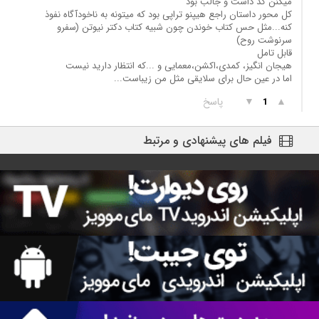
میکنن کد داشت و جالب بود
کل محور داستان راجع هیپنو تراپی بود که میتونه به ناخودآگاه نفوذ
کنه...مثل حس کتاب خوندن چون شبیه کتاب دکتر نیوتن (سفرو
سرنوشت روح)
قابل تامل
هیجان انگیز، کمدی،اکشن،معمایی و ...که انتظار دارید نیست
اما در عین حال برای سلایقی مثل من زیباست...
▲
▼
پاسخ
1
فیلم های پیشنهادی و مرتبط