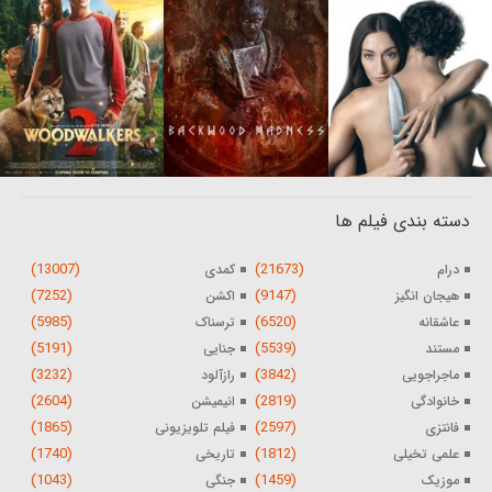
دسته بندی فیلم ها
(13007)
(21673)
درام
کمدی
(7252)
(9147)
هیجان انگیز
اکشن
(5985)
(6520)
عاشقانه
ترسناک
(5191)
(5539)
مستند
جنایی
(3232)
(3842)
ماجراجویی
رازآلود
(2604)
(2819)
خانوادگی
انیمیشن
(1865)
(2597)
فانتزی
فیلم تلویزیونی
(1740)
(1812)
علمی تخیلی
تاریخی
(1043)
(1459)
موزیک
جنگی