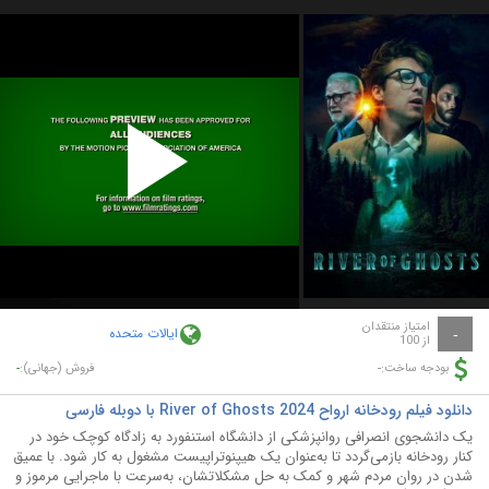
Play
Video
امتیاز منتقدان
ایالات متحده
-
از 100
-
-
بودجه ساخت:
فروش (جهانی):
دانلود فیلم رودخانه ارواح River of Ghosts 2024 با دوبله فارسی
یک دانشجوی انصرافی روانپزشکی از دانشگاه استنفورد به زادگاه کوچک خود در
کنار رودخانه بازمی‌گردد تا به‌عنوان یک هیپنوتراپیست مشغول به کار شود. با عمیق
شدن در روان مردم شهر و کمک به حل مشکلاتشان، به‌سرعت با ماجرایی مرموز و