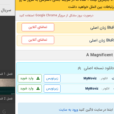
رتباطات بین الملل خواهید داشت
سریال 
درصورت بروز مشکل از مرورگر Google Chrome استفاده کنید
تماشای آنلاین
تماشای آنلاین
انلود نسخه اصلی
فصل 1 قسمت 4 اضافه شد
زیرنویس
وارد شوید
MyMoviz
انکودر :
زیرنویس
وارد شوید
MyMoviz
انکودر :
فصل 2 قسمت 1 اضافه شد
ابتدا در سایت لاگین کنید
ورود به سایت