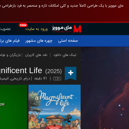
 چیدمان صفحهٔ اصلی مثل قبل مانده تا گم نشوی ، و اگر ظاهر تازه‌تری می‌خواهی
new
عضویت
ورود به سایت
یلم های برتر
چهره های مشهور
صفحه اصلی
ازیگران و عوامل
نقد های کاربران
لینک های دانلود
nificent Life
(2025)
یمیشن
,
تاریخی
,
درام
91 دقیقه
13+