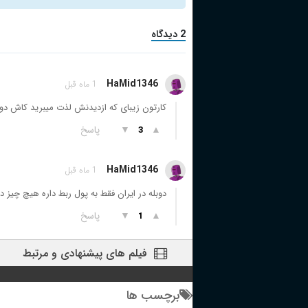
2 دیدگاه
HaMid1346
1 ماه قبل
کارتون زیبای که ازدیدنش لذت میبرید کاش دو
▲
▼
پاسخ
3
HaMid1346
1 ماه قبل
دوبله در ایران فقط به پول ربط داره هیچ چیز 
▲
▼
پاسخ
1
فیلم های پیشنهادی و مرتبط
برچسب ها