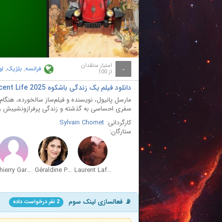
ay
deo
امتیاز منتقدان
فرانسه
,
بلژیک
,
لو
-
از 100
دانلود فیلم یک زندگی باشکوه A Magnificent Life 2025
مارسل پانیول، نویسنده و فیلم‌ساز سالخورده، هنگا
سفری احساسی به گذشته و زندگی پرفرازونشیبش را آغ
کارگردانی:
Sylvain Chomet
ستارگان:
Thierry Garcia
Géraldine Pailhas
Laurent Lafitte
📡 فعالسازی لینک سوم
2 نفر درخواست داده