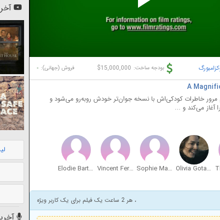
Pl
آخری
Vi
کزامبورگ
$15,000,000
-
بودجه ساخت:
فروش (جهانی):
م مرور خاطرات کودکی‌اش با نسخه جوان‌تر خودش روبه‌رو می‌شود و
از می‌کند و ...
لی
Elodie Barthels
Vincent Fernandel
Sophie Maréchal
Olivia Gotanègre
، هر 2 ساعت یک فیلم برای یک کاربر ویژه
آخرین