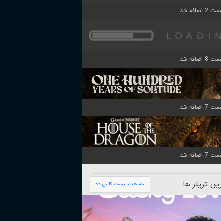
ن تریلر ها
مشاهده لیست کامل >>