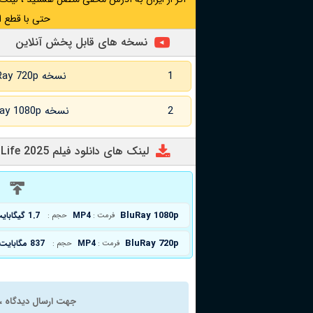
حتی با قطع ا
نسخه های قابل پخش آنلاین
1
نسخه BluRay 720p زبان اصلی
2
نسخه BluRay 1080p زبان اصلی
لینک های دانلود فیلم A Magnificent Life 2025
د
BluRay 1080p
MP4
1.7 گیگابایت
فرمت :
حجم :
BluRay 720p
MP4
837 مگابایت
فرمت :
حجم :
جهت ارسال دیدگاه ، 