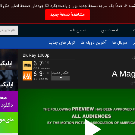
تازه و منحصر به فرد بازطراحی شده 🎉 حتماً یک سر به نسخهٔ جدید بزن و راحت بگرد 
مشاهدهٔ نسخهٔ جدید
تماس با ما
لیست من
تریلر های جدید
آخرین دوبله ها
سریال ها
ف
BluRay 1080p
ب
6.7
/10
689 users
A Mag
امتیاز دهید
6.3
/10
12 users
ان