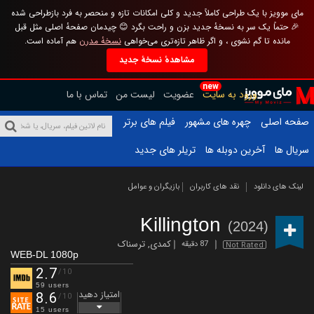
مای موویز با یک طراحی کاملاً جدید و کلی امکانات تازه و منحصر به فرد بازطراحی شده
🎉 حتماً یک سر به نسخهٔ جدید بزن و راحت بگرد 😊 چیدمان صفحهٔ اصلی مثل قبل
مانده تا گم نشوی ، و اگر ظاهر تازه‌تری می‌خواهی
نسخهٔ مدرن
هم آماده است.
مشاهدهٔ نسخهٔ جدید
new
ورود به سایت
عضویت
لیست من
تماس با ما
صفحه اصلی
چهره های مشهور
فیلم های برتر
سریال ها
آخرین دوبله ها
تریلر های جدید
لینک های دانلود
نقد های کاربران
بازیگران و عوامل
Killington
(2024)
کمدی
,
ترسناک
87 دقیقه
Not Rated
WEB-DL 1080p
2.7
/10
59 users
امتیاز دهید
8.6
/10
15 users