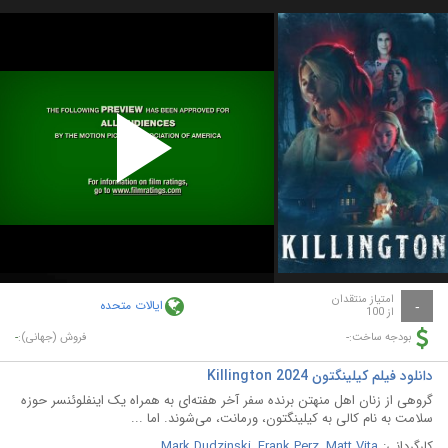
Play
Video
امتیاز منتقدان
ایالات متحده
-
از 100
-
-
بودجه ساخت:
فروش (جهانی):
دانلود فیلم کیلینگتون Killington 2024
گروهی از زنان اهل منهتن برنده سفر آخر هفته‌ای به همراه یک اینفلوئنسر حوزه
سلامت به نام کالی به کیلینگتون، ورمانت، می‌شوند. اما ...
کارگردانی:
Matt Vita
,
Frank Perz
,
Mark Dudzinski