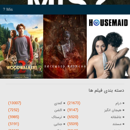
Mis ?
دسته بندی فیلم ها
(13007)
(21673)
درام
کمدی
(7252)
(9147)
هیجان انگیز
اکشن
(5985)
(6520)
عاشقانه
ترسناک
(5191)
(5539)
مستند
جنایی