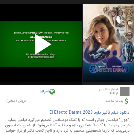
Play
Video
امتیاز منتقدان
اسپانیا
-
از 100
-
-
بودجه ساخت:
فروش (جهانی):
دانلود فیلم تأثیر دارما El Efecto Darma 2023
"جون" فیلمساز جوانی است که با کمک دوستانش تصمیم می‌گیرد فیلمی بسازد.
در طول تولید، با "دارما" همکاری تازه و جذاب، آشنا می‌شود. از همان ابتدا، جون
درمی‌یابد که دارما شخصیتی منحصر به فرد دارد و ناچار تحت تأثیر او قرار خواهد