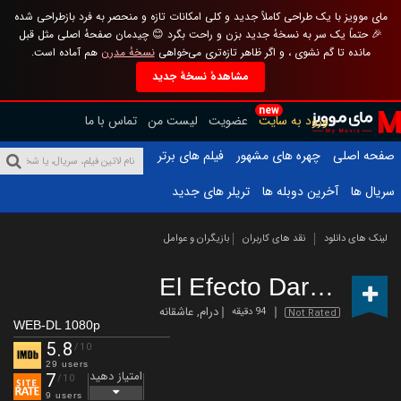
مای موویز با یک طراحی کاملاً جدید و کلی امکانات تازه و منحصر به فرد بازطراحی شده
🎉 حتماً یک سر به نسخهٔ جدید بزن و راحت بگرد 😊 چیدمان صفحهٔ اصلی مثل قبل
مانده تا گم نشوی ، و اگر ظاهر تازه‌تری می‌خواهی
نسخهٔ مدرن
هم آماده است.
مشاهدهٔ نسخهٔ جدید
new
ورود به سایت
عضویت
لیست من
تماس با ما
صفحه اصلی
چهره های مشهور
فیلم های برتر
سریال ها
آخرین دوبله ها
تریلر های جدید
لینک های دانلود
نقد های کاربران
بازیگران و عوامل
El Efecto Darma
(2023
درام
,
عاشقانه
94 دقیقه
Not Rated
WEB-DL 1080p
5.8
/10
29 users
امتیاز دهید
7
/10
9 users