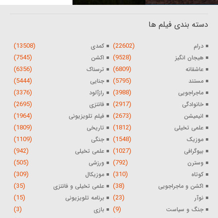
دسته بندی فیلم ها
(13508)
(22602)
درام
کمدی
(7545)
(9528)
هیجان انگیز
اکشن
(6356)
(6809)
عاشقانه
ترسناک
(5444)
(5795)
مستند
جنایی
(3376)
(3988)
ماجراجویی
رازآلود
(2695)
(2917)
خانوادگی
فانتزی
(1964)
(2673)
انیمیشن
فیلم تلویزیونی
(1809)
(1812)
علمی تخیلی
تاریخی
(1109)
(1548)
موزیک
جنگی
(942)
(1027)
بیوگرافی
علمی تخیلی
(505)
(792)
وسترن
ورزشی
(309)
(310)
کوتاه
موزیکال
(35)
(38)
اکشن و ماجراجویی
علمی تخیلی و فانتزی
(15)
(23)
نوآر
برنامه تلویزیونی
(3)
(9)
جنگ و سیاست
بازی