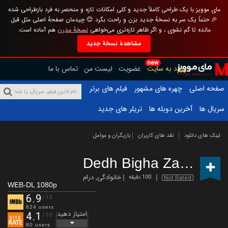
مای موویز با یک طراحی کاملاً جدید و کلی امکانات تازه و منحصر به فرد بازطراحی شده
🎉 حتماً یک سر به نسخهٔ جدید بزن و راحت بگرد 😊 چیدمان صفحهٔ اصلی مثل قبل
مانده تا گم نشوی ، و اگر ظاهر تازه‌تری می‌خواهی
نسخهٔ مدرن
هم آماده است.
مشاهدهٔ نسخهٔ جدید
new
ورود به سایت
عضویت
لیست من
تماس با ما
صفحه اصلی
چهره های مشهور
فیلم های برتر
سریال ها
آخرین دوبله ها
تریلر های جدید
لینک های دانلود
نقد های کاربران
بازیگران و عوامل
Dedh Bigha Zameen
(
خانوادگی
,
درام
100 دقیقه
Not Rated
WEB-DL 1080p
6.9
/10
624 users
امتیاز دهید
4.1
/10
80 users