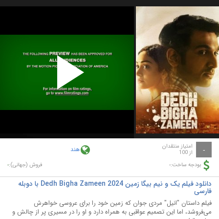
Play
Video
امتیاز منتقدان
هند
-
از 100
-
-
بودجه ساخت:
فروش (جهانی):
دانلود فیلم یک و نیم بیگا زمین Dedh Bigha Zameen 2024 با دوبله
فارسی
فیلم داستان "انیل" مردی جوان که زمین خود را برای عروسی خواهرش
می‌فروشد، اما این تصمیم عواقبی به همراه دارد و او را در مسیری پر از چالش و