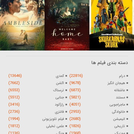
دسته بندی فیلم ها
(13646)
(22816)
درام
کمدی
(7662)
(9678)
هیجان انگیز
اکشن
(6553)
(6873)
عاشقانه
ترسناک
(5512)
(5821)
مستند
جنایی
(3416)
(4051)
ماجراجویی
رازآلود
(2736)
(2953)
خانوادگی
فانتزی
(1994)
(2680)
انیمیشن
فیلم تلویزیونی
(1812)
(1826)
تاریخی
علمی تخیلی
(1136)
(1568)
موزیک
جنگی