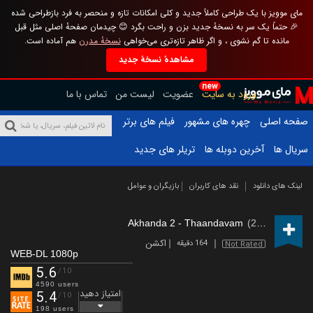
مای موویز با یک طراحی کاملاً جدید و کلی امکانات تازه و منحصر به فرد بازطراحی شده
🎉 حتماً یک سر به نسخهٔ جدید بزن و راحت بگرد 😊 چیدمان صفحهٔ اصلی مثل قبل
مانده تا گم نشوی ، و اگر ظاهر تازه‌تری می‌خواهی
نسخهٔ مدرن
هم آماده است.
مشاهدهٔ نسخهٔ جدید
new
ورود به سایت
عضویت
لیست من
تماس با ما
صفحه اصلی
چهره های مشهور
فیلم های برتر
سریال ها
آخرین دوبله ها
تریلر های جدید
لینک های دانلود
نقد های کاربران
بازیگران و عوامل
Akhanda 2 - Thaandavam
(2025)
اکشن
164 دقیقه
Not Rated
WEB-DL 1080p
5.6
/10
4590 users
امتیاز دهید
5.4
/10
198 users