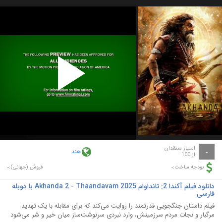
Play
Video
امتیاز منتقدان
هند
-
از 100
-
-
بودجه ساخت:
فروش (جهانی):
دانلود فیلم آکندا 2: تانداوام Akhanda 2 - Thaandavam 2025 با دوبله
فارسی
فیلم داستان جنگجویی قدرتمند را روایت می‌کند که برای مقابله با یک تهدید
مرگبار و نجات مردم سرزمینش، وارد نبردی سرنوشت‌ساز میان خیر و شر می‌شود