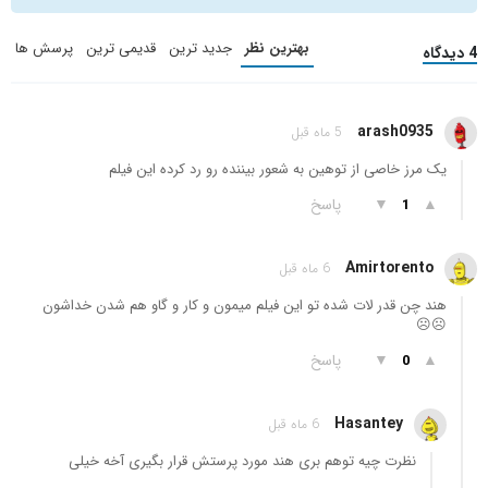
بهترین نظر
جدید ترین
قدیمی ترین
پرسش ها
4 دیدگاه
arash0935
5 ماه قبل
یک مرز خاصی از توهین به شعور بیننده رو رد کرده این فیلم
▲
▼
پاسخ
1
Amirtorento
6 ماه قبل
هند چن قدر لات شده تو این فیلم میمون و کار و گاو هم شدن خداشون
☹️☹️
▲
▼
پاسخ
0
Hasantey
6 ماه قبل
نظرت چیه توهم بری هند مورد پرستش قرار بگیری آخه خیلی