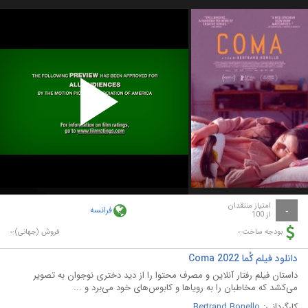
Play
Video
امتیاز منتقدان
فرانسه
-
از 100
-
-
بودجه ساخت:
فروش (جهانی):
دانلود فیلم کُما Coma 2022
داستان فیلم رفتار آنلاین و مصرف محتوا را از دید دختری نوجوان به تصویر
می‌کشد که مخاطبان را به رویاها و کابوس‌های خود می‌برد و ...
کارگردانی:
Bertrand Bonello