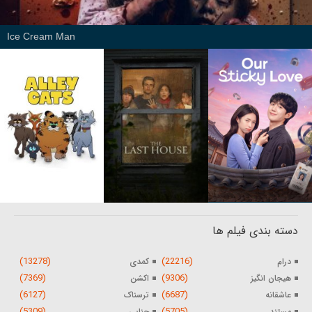
Ice Cream Man
دسته بندی فیلم ها
(13278)
(22216)
درام
کمدی
(7369)
(9306)
هیجان انگیز
اکشن
(6127)
(6687)
عاشقانه
ترسناک
(5309)
(5705)
مستند
جنایی