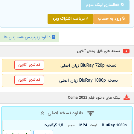
🔄 فعالسازی لینک سوم
🔒 ورود به حساب
⭐ دریافت اشتراک ویژه
دانلود زیرنویس همه زبان ها
نسخه های قابل پخش آنلاین
تماشای آنلاین
نسخه BluRay 720p زبان اصلی
تماشای آنلاین
نسخه BluRay 1080p زبان اصلی
لینک های دانلود فیلم Coma 2022
دانلود نسخه اصلی
BluRay 1080p
MP4
1.5 گیگابایت
فرمت :
حجم :