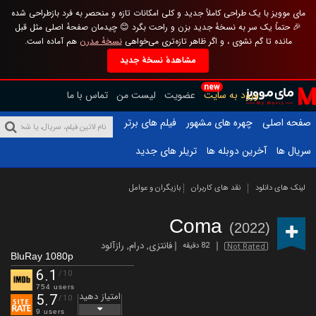
مای موویز با یک طراحی کاملاً جدید و کلی امکانات تازه و منحصر به فرد بازطراحی شده
🎉 حتماً یک سر به نسخهٔ جدید بزن و راحت بگرد 😊 چیدمان صفحهٔ اصلی مثل قبل
مانده تا گم نشوی ، و اگر ظاهر تازه‌تری می‌خواهی
نسخهٔ مدرن
هم آماده است.
مشاهدهٔ نسخهٔ جدید
new
ورود به سایت
عضویت
لیست من
تماس با ما
صفحه اصلی
چهره های مشهور
فیلم های برتر
سریال ها
آخرین دوبله ها
تریلر های جدید
لینک های دانلود
نقد های کاربران
بازیگران و عوامل
Coma
(2022)
فانتزی
,
درام
,
رازآلود
82 دقیقه
Not Rated
BluRay 1080p
6.1
/10
754 users
امتیاز دهید
5.7
/10
9 users