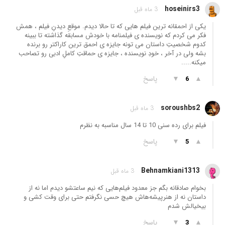
hoseinirs3
3 ماه قبل
یکی از احمقانه ترین فیلم هایی که تا حالا دیدم. موقعِ دیدنِ فیلم ، همش
فکر می کردم که نویسنده ی فیلمنامه با خودش مسابقه گذاشته تا ببینه
کدوم شخصیتِ داستان می تونه جایزه ی احمق ترین کاراکتر رو برنده
بشه ولی در آخر ، خودِ نویسنده ، جایزه ی حماقتِ کاملِ ادبی رو تصاحب
میکنه.....
▲
▼
پاسخ
6
soroushbs2
3 ماه قبل
فیلم برای رده سنی 10 تا 14 سال مناسبه به نظرم
▲
▼
پاسخ
5
Behnamkiani1313
3 ماه قبل
بخوام صادقانه بگم جز معدود فیلم‌هایی که نیم ساعتشو دیدم اما نه از
داستان نه از هنرپیشه‌هاش هیچ حسی نگرفتم حتی برای وقت کشی و
بیخیالش شدم
▲
▼
پاسخ
3