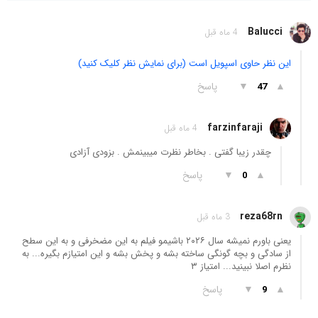
Balucci
4 ماه قبل
این نظر حاوی اسپویل است (برای نمایش نظر کلیک کنید)
▲
▼
پاسخ
47
farzinfaraji
4 ماه قبل
چقدر زیبا گفتی . بخاطر نظرت میبینمش . بزودی آزادی
▲
▼
پاسخ
0
reza68rn
3 ماه قبل
یعنی باورم نمیشه سال ۲۰۲۶ باشیمو فیلم به این مضخرفی و به این سطح
از سادگی و بچه گونگی ساخته بشه و پخش بشه و این امتیازم بگیره... به
نظرم اصلا نبینید... امتیاز ۳
▲
▼
پاسخ
9