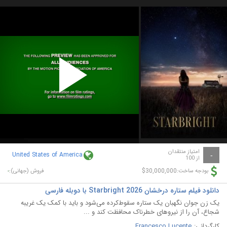
Play
Video
امتیاز منتقدان
United States of America
-
از 100
-
$30,000,000
بودجه ساخت:
فروش (جهانی):
دانلود فیلم ستاره‌ درخشان Starbright 2026 با دوبله فارسی
یک زن جوان نگهبان یک ستاره سقوط‌کرده می‌شود و باید با کمک یک غریبه
شجاع، آن را از نیروهای خطرناک محافظت کند و ...
کارگردانی:
Francesco Lucente