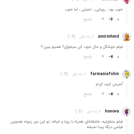
خوب بود ، رویایی ، تخیلی ، اما خوب .
▲
▼
پاسخ
-3
(-4)
amirmhmd
3 ماه قبل
فیلم خوشگل و حال خوب کن میخوای؟ همینو ببین-7
▲
▼
پاسخ
-4
(-4)
farmaniafshin
4 ماه قبل
آخیش کیف کردم
▲
▼
پاسخ
-4
(-5)
honova
4 ماه قبل
فیلم متفاوتیه، عاشقانه‌ای همراه با رویا و خیاله، تو این دور زمونه همچین
فیلمی دیگه پیدا نمیشه