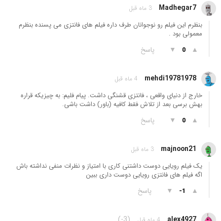
Madhegar7
3 ماه قبل
بنظرم این فیلم رو نوجوانان طرف داره فیلم های فانتزی می پسنده بنظرم
معمولی بود .
▲
▼
پاسخ
0
mehdi19781978
4 ماه قبل
خارج از دنیای واقعی ، فانتزی قشنگی داشت. پیام فلیم: به چیزیکه قراره
بهش برسی بعد از تلاش فقط کافیه (باور) داشت باشی.
▲
▼
پاسخ
0
majnoon21
3 ماه قبل
یک فیلم رویایی دوست داشتنی کاری با امتیاز و نظرات منفی نداشته باش
اگه فیلم های فانتزی رویایی دوست داری ببین
▲
▼
پاسخ
-1
(-3)
alex4927
4 ماه قبل