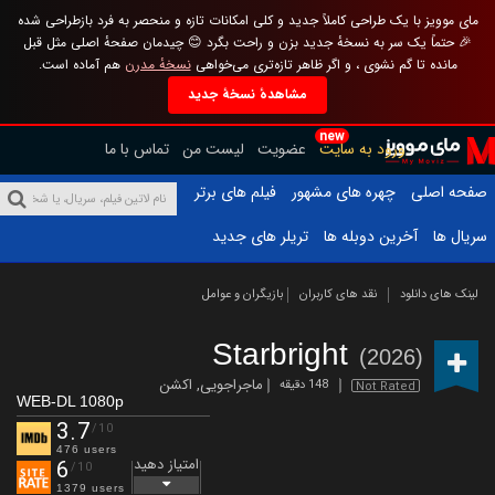
مای موویز با یک طراحی کاملاً جدید و کلی امکانات تازه و منحصر به فرد بازطراحی شده
🎉 حتماً یک سر به نسخهٔ جدید بزن و راحت بگرد 😊 چیدمان صفحهٔ اصلی مثل قبل
مانده تا گم نشوی ، و اگر ظاهر تازه‌تری می‌خواهی
نسخهٔ مدرن
هم آماده است.
مشاهدهٔ نسخهٔ جدید
new
ورود به سایت
عضویت
لیست من
تماس با ما
صفحه اصلی
چهره های مشهور
فیلم های برتر
سریال ها
آخرین دوبله ها
تریلر های جدید
لینک های دانلود
نقد های کاربران
بازیگران و عوامل
Starbright
(2026)
ماجراجویی
,
اکشن
148 دقیقه
Not Rated
WEB-DL 1080p
3.7
/10
476 users
امتیاز دهید
6
/10
1379 users