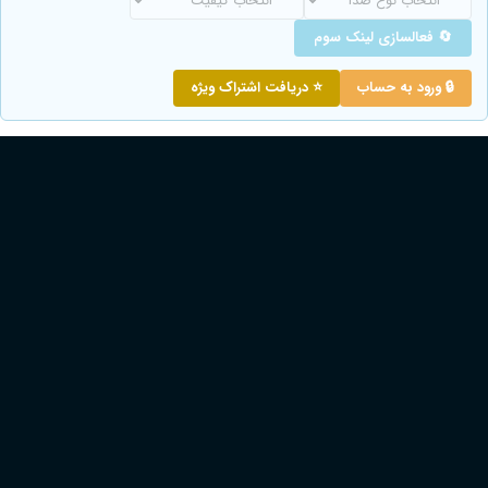
🔄 فعالسازی لینک سوم
🔒 ورود به حساب
⭐ دریافت اشتراک ویژه
دانلود زیرنویس همه زبان ها
نسخه های قابل پخش آنلاین
تماشای آنلاین
نسخه WEB-DL 720p زبان اصلی
تماشای آنلاین
نسخه WEB-DL 1080p زبان اصلی
لینک های دانلود فیلم Harsens Island Revenge 2025
دانلود نسخه اصلی
WEB-DL 1080p
MP4
2.0 گیگابایت
فرمت :
حجم :