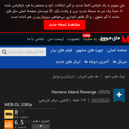
مای موویز با یک طراحی کاملاً جدید و کلی امکانات تازه و منحصر به فرد بازطراحی شده
🎉 حتماً یک سر به نسخهٔ جدید بزن و راحت بگرد 😊 چیدمان صفحهٔ اصلی مثل قبل
مانده تا گم نشوی ، و اگر ظاهر تازه‌تری می‌خواهی
نسخهٔ مدرن
هم آماده است.
مشاهدهٔ نسخهٔ جدید
new
ورود به سایت
عضویت
لیست من
تماس با ما
صفحه اصلی
چهره های مشهور
فیلم های برتر
سریال ها
آخرین دوبله ها
تریلر های جدید
لینک های دانلود
نقد های کاربران
بازیگران و عوامل
Harsens Island Revenge
(2025)
اکشن
,
درام
,
تاریخی
110 دقیقه
Not Rated
WEB-DL 1080p
8
/10
45 users
امتیاز دهید
6.5
/10
2 users