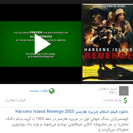
Play
Video
امتیاز منتقدان
ایالات متحده
-
از 100
-
-
بودجه ساخت:
فروش (جهانی):
دانلود فیلم انتقام جزیره هارسنز Harsens Island Revenge 2025
کهنه‌سربازان جنگ جهانی اول در جزیره هارسنز در دهه 1920 با گروه بدنام «گنگ
بنفش» بر سر مشروبات الکلی غیرقانونی روبه‌رو می‌شوند و وارد یک رویارویی
خطرناک می‌گردند و ...