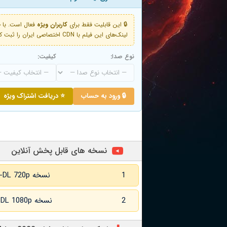
🔒 این قابلیت فقط برای
کاربران ویژه
لینک‌های این فیلم با CDN اختصاصی ایران را ثبت کنید و دقایقی بعد به لینک سوم آن دسترسی خواهید داشت
نوع صدا:
کیفیت:
🔒 ورود به حساب
⭐ دریافت اشتراک ویژه
نسخه های قابل پخش آنلاین
1
نسخه WEB-DL 720p زبان اصلی
2
نسخه WEB-DL 1080p زبان اصلی