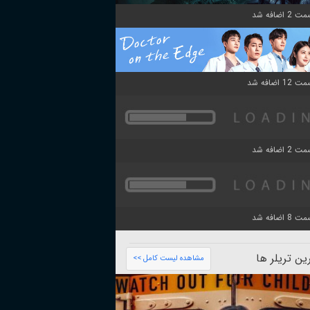
ن تریلر ها
مشاهده لیست کامل >>