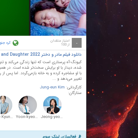
ay
deo
امتیاز منتقدان
کره جنو
-
از 100
دانلود فیلم مادر و دختر Mother and Daughter 2022
کیونگ-آه پرستاری است که تنها زندگی می‌کند و تن
شده، دیدار با او برایش سخت‌تر شده است. در همین 
با او مشاجره کرده و به خانه بازمی‌گردد. اما پس از
تغییر می‌دهد و ...
کارگردانی:
Jung-eun Kim
ستارگان:
Chae Kyung Lee
Yoon-kyeong Ha
Jeong-yeong Kim
📡 فعالسازی لینک سوم