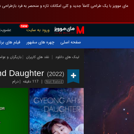
 چیدمان صفحهٔ اصلی مثل قبل مانده تا گم نشوی ، و اگر ظاهر تازه‌تری می‌خواهی
new
عضویت
ورود به سایت
یلم های برتر
چهره های مشهور
صفحه اصلی
ازیگران و عوامل
نقد های کاربران
لینک های دانلود
nd Daughter
(2022)
درام
117 دقیقه
Not Rated