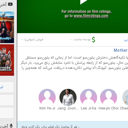
Pl
آخری
Vi
بی
-
-
بودجه ساخت:
فروش (جهانی):
ها تکیه‌گاهش دخترش یئون‌سو است؛ اما از زمانی که یئون‌سو مستقل
حال، یئون‌سو که از رابطه پرتنش با نامزد سابقش رنج می‌برد، بار دیگر
 رفتن یئون‌سو، کیونگ-آه پیامی تکان‌دهنده دریافت می‌کند که همه‌چیز را
لی
Kim Ye-Ji
Jang Joon-hwi
Lee Ji-ha
Hee-jin Choi
آخرین
، هر 2 ساعت یک فیلم برای یک کاربر ویژه