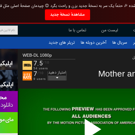
تازه و منحصر به فرد بازطراحی شده 🎉 حتماً یک سر به نسخهٔ جدید بزن و راحت بگرد 
مشاهدهٔ نسخهٔ جدید
تماس با ما
لیست من
تریلر های جدید
آخرین دوبله ها
سریال ها
ف
WEB-DL 1080p
ب
7.5
/10
54 users
Mother a
امتیاز دهید
7
/10
9 users