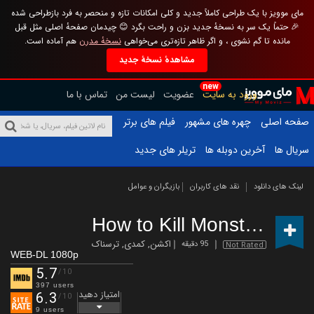
مای موویز با یک طراحی کاملاً جدید و کلی امکانات تازه و منحصر به فرد بازطراحی شده
🎉 حتماً یک سر به نسخهٔ جدید بزن و راحت بگرد 😊 چیدمان صفحهٔ اصلی مثل قبل
مانده تا گم نشوی ، و اگر ظاهر تازه‌تری می‌خواهی
نسخهٔ مدرن
هم آماده است.
مشاهدهٔ نسخهٔ جدید
new
ورود به سایت
عضویت
لیست من
تماس با ما
صفحه اصلی
چهره های مشهور
فیلم های برتر
سریال ها
آخرین دوبله ها
تریلر های جدید
لینک های دانلود
نقد های کاربران
بازیگران و عوامل
How to Kill Monsters
(2023
اکشن
,
کمدی
,
ترسناک
95 دقیقه
Not Rated
WEB-DL 1080p
5.7
/10
397 users
امتیاز دهید
6.3
/10
9 users