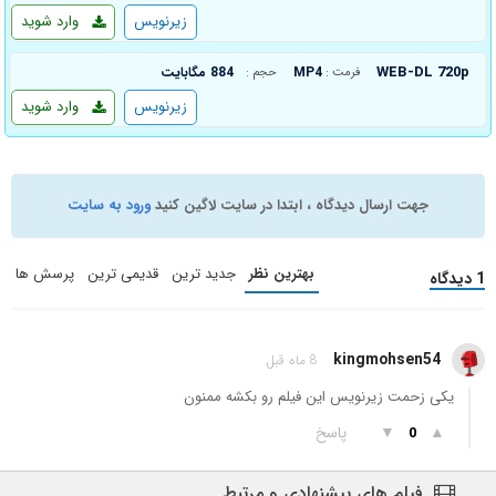
زیرنویس
وارد شوید
WEB-DL 720p
MP4
884 مگابایت
فرمت :
حجم :
زیرنویس
وارد شوید
جهت ارسال دیدگاه ، ابتدا در سایت لاگین کنید
ورود به سایت
بهترین نظر
جدید ترین
قدیمی ترین
پرسش ها
1 دیدگاه
kingmohsen54
8 ماه قبل
یکی زحمت زیرنویس این فیلم رو بکشه ممنون
▲
▼
پاسخ
0
فیلم های پیشنهادی و مرتبط