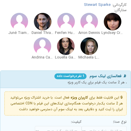
کارگردانی:
Stewart Sparke
ستارگان:
Juné Tiamatakorn
Daniel Thrace
Fenfen Huang
Arron Dennis
Lyndsey Craine
Andrina Carroll
Louella Gaskell
Michaela Longden
📡 فعالسازی لینک سوم
1 نفر درخواست داده
، هر 2 ساعت یک فیلم برای یک کاربر ویژه
🔒 این قابلیت فقط برای
کاربران ویژه
فعال است. با خرید اشتراک ویژه می‌توانید
هر 2 ساعت یک‌بار درخواست همگام‌سازی لینک‌های این فیلم با CDN اختصاصی
ایران را ثبت کنید و دقایقی بعد به لینک سوم آن دسترسی خواهید داشت
نوع صدا:
کیفیت: