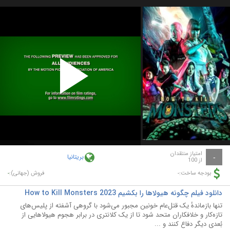
Play
Video
امتیاز منتقدان
بریتانیا
-
از 100
-
-
بودجه ساخت:
فروش (جهانی):
دانلود فیلم چگونه هیولاها را بکشیم How to Kill Monsters 2023
تنها بازماندهٔ یک قتل‌عام خونین مجبور می‌شود با گروهی آشفته از پلیس‌های
تازه‌کار و خلافکاران متحد شود تا از یک کلانتری در برابر هجوم هیولاهایی از
بُعدی دیگر دفاع کنند و ...