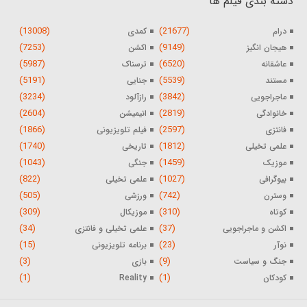
دسته بندی فیلم ها
(13008)
(21677)
درام
کمدی
(7253)
(9149)
هیجان انگیز
اکشن
(5987)
(6520)
عاشقانه
ترسناک
(5191)
(5539)
مستند
جنایی
(3234)
(3842)
ماجراجویی
رازآلود
(2604)
(2819)
خانوادگی
انیمیشن
(1866)
(2597)
فانتزی
فیلم تلویزیونی
(1740)
(1812)
علمی تخیلی
تاریخی
(1043)
(1459)
موزیک
جنگی
(822)
(1027)
بیوگرافی
علمی تخیلی
(505)
(742)
وسترن
ورزشی
(309)
(310)
کوتاه
موزیکال
(34)
(37)
اکشن و ماجراجویی
علمی تخیلی و فانتزی
(15)
(23)
نوآر
برنامه تلویزیونی
(3)
(9)
جنگ و سیاست
بازی
(1)
(1)
کودکان
Reality