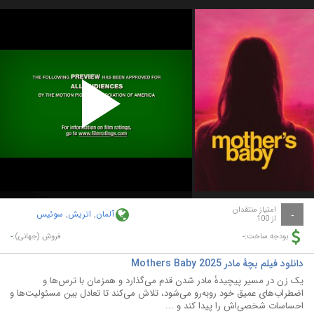
Play
Video
امتیاز منتقدان
آلمان
,
اتریش
,
سوئیس
-
از 100
-
-
بودجه ساخت:
فروش (جهانی):
دانلود فیلم بچهٔ مادر Mothers Baby 2025
یک زن در مسیر پیچیدهٔ مادر شدن قدم می‌گذارد و همزمان با ترس‌ها و
اضطراب‌های عمیق خود روبه‌رو می‌شود، تلاش می‌کند تا تعادل بین مسئولیت‌ها و
احساسات شخصی‌اش را پیدا کند و ...