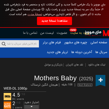
مای موویز با یک طراحی کاملاً جدید و کلی امکانات تازه و منحصر به فرد بازطراحی شده
🎉 حتماً یک سر به نسخهٔ جدید بزن و راحت بگرد 😊 چیدمان صفحهٔ اصلی مثل قبل
مانده تا گم نشوی ، و اگر ظاهر تازه‌تری می‌خواهی
نسخهٔ مدرن
هم آماده است.
مشاهدهٔ نسخهٔ جدید
new
ورود به سایت
عضویت
لیست من
تماس با ما
صفحه اصلی
چهره های مشهور
فیلم های برتر
سریال ها
آخرین دوبله ها
تریلر های جدید
لینک های دانلود
نقد های کاربران
بازیگران و عوامل
Mothers Baby
(2025)
هیجان انگیز
,
ترسناک
108 دقیقه
Not Rated
WEB-DL 1080p
4.5
/10
81 users
امتیاز دهید
2
/10
1 users