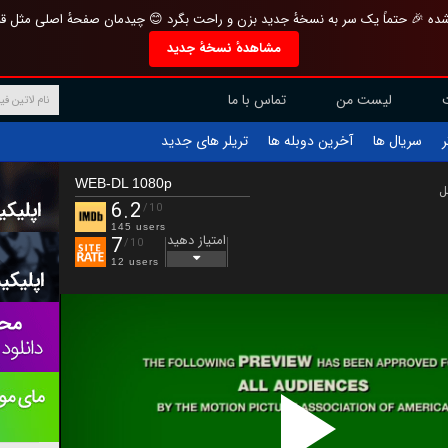
تازه و منحصر به فرد بازطراحی شده 🎉 حتماً یک سر به نسخهٔ جدید بزن و راحت بگرد 
مشاهدهٔ نسخهٔ جدید
تماس با ما
لیست من
تریلر های جدید
آخرین دوبله ها
سریال ها
ف
WEB-DL 1080p
ب
6.2
/10
145 users
امتیاز دهید
7
/10
12 users