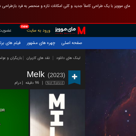
 چیدمان صفحهٔ اصلی مثل قبل مانده تا گم نشوی ، و اگر ظاهر تازه‌تری می‌خواهی
new
عضویت
ورود به سایت
یلم های برتر
چهره های مشهور
صفحه اصلی
ازیگران و عوامل
نقد های کاربران
لینک های دانلود
Melk
(2023)
درام
96 دقیقه
Not Rated