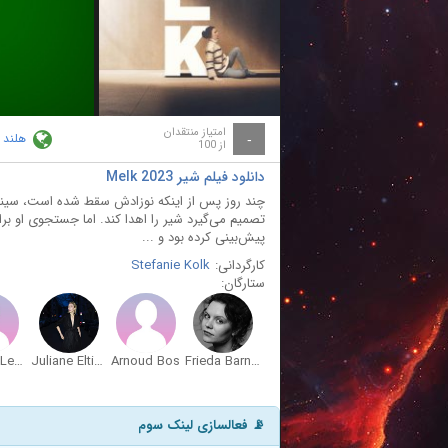
ay
deo
امتیاز منتقدان
هلند
-
از 100
دانلود فیلم شیر Melk 2023
چند روز پس از اینکه نوزادش سقط شده است، سینه‌های
تصمیم می‌گیرد شیر را اهدا کند. اما جستجوی او بر
پیش‌بینی کرده بود و ...
کارگردانی:
Stefanie Kolk
ستارگان:
Dolores Leeuwin
Juliane Elting
Arnoud Bos
Frieda Barnhard
📡 فعالسازی لینک سوم