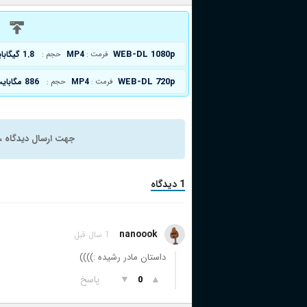
د
WEB-DL 1080p
MP4
1.8 گیگابایت
فرمت :
حجم :
WEB-DL 720p
MP4
886 مگابایت
فرمت :
حجم :
جهت ارسال دیدگاه ، 
1 دیدگاه
nanoook
1 سال قبل
داستان مادر رشیده :))))
▲
▼
پاسخ
0