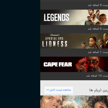
ن تریلر ها
مشاهده لیست کامل >>