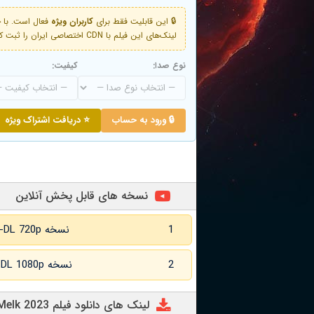
🔒 این قابلیت فقط برای
کاربران ویژه
لینک‌های این فیلم با CDN اختصاصی ایران را ثبت کنید و دقایقی بعد به لینک سوم آن دسترسی خواهید داشت
نوع صدا:
کیفیت:
🔒 ورود به حساب
⭐ دریافت اشتراک ویژه
نسخه های قابل پخش آنلاین
1
نسخه WEB-DL 720p زبان اصلی
2
نسخه WEB-DL 1080p زبان اصلی
لینک های دانلود فیلم Melk 2023