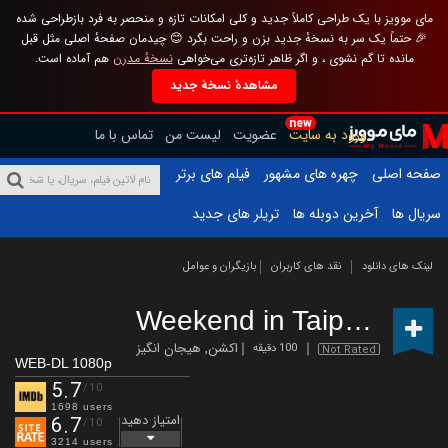
مای موویز با یک طراحی کاملاً جدید و کلی امکانات تازه و منحصر به فرد بازطراحی شده
🎉 حتماً یک سر به نسخهٔ جدید بزن و راحت بگرد 😊 چیدمان صفحهٔ اصلی مثل قبل
مانده تا گم نشوی ، و اگر ظاهر تازه‌تری می‌خواهی
نسخهٔ مدرن
هم آماده است.
مشاهدهٔ نسخهٔ جدید
new
ورود به سایت
عضویت
لیست من
تماس با ما
صفحه اصلی
چهره های مشهور
فیلم های برتر
سریال ها
آخرین دوبله ها
تریلر های جدید
لینک های دانلود
نقد های کاربران
بازیگران و عوامل
Weekend in Taipei
(2024)
اکشن
,
هیجان انگیز
100 دقیقه
Not Rated
WEB-DL 1080p
5.7
/10
1698 users
امتیاز دهید
6.7
/10
3214 users