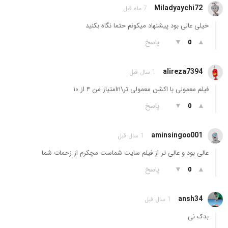
Miladyaychi72
7 ماه قبل
خیلی عالی بود پیشنهاد میکونم حتما نگاه بکنید
▲
▼
پاسخ
0
alireza7394
1 سال قبل
فیلم معمولی با اکشن معمولی تر\nامتیاز من ۴ از ۱۰
▲
▼
پاسخ
0
aminsingoo001
1 سال قبل
عالی بود و عالی تر از فیلم سایت شماست مچکرم از زحمات شما
▲
▼
پاسخ
0
ansh34
1 سال قبل
بدک نی