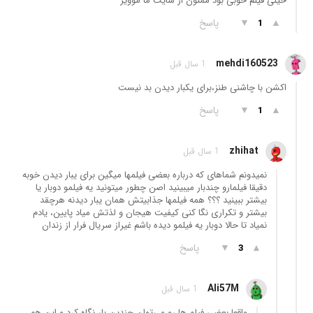
خیلی فیلم خوبی بود ممنون از سایت ما موویز
▲
▼
پاسخ
1
mehdi160523
1 سال قبل
اکشن با چاشنی طنز،برای یکبار دیدن بد نیست
▲
▼
پاسخ
1
zhihat
1 سال قبل
نمیدونم شماهای که درباره بعضی فیلمها میگین برای یبار دیدن خوبه
دقیقا فیلمارو چندبار میبینید اصن چطور میتونید یه فیلمو دوبار یا
بیشتر ببینید ؟؟؟ همه فیلمها جذابیتش همان یبار دیدنه هرچقد
بیشتر و تکراری نگا کنی کیفیت هیجان و لذتش میاد پایین، یادم
نمیاد تا حالا دوبار یه فیلمو دیده باشم غیراز سریال فرار از زندان
▲
▼
پاسخ
3
Ali57M
1 سال قبل
واقعا بعضی فیلم ها رو می‌توان چندین بار نگاه کرد و این هم