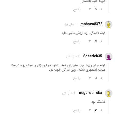
دوبله کنید باتشکر
▲
▼
پاسخ
5
mohsen8372
1 سال قبل
فیلم قشنگی بود ارزش دیدن دارد
▲
▼
پاسخ
3
Saeedeh35
1 سال قبل
فیلم جالبی بود .چرا امتیازش کمه . شاید تو این ژانر و سبک زیاد درست
میشه اینطوری باشه . ولی در کل خوب بود
▲
▼
پاسخ
3
negardelroba
1 سال قبل
قشنگ بود
▲
▼
پاسخ
2