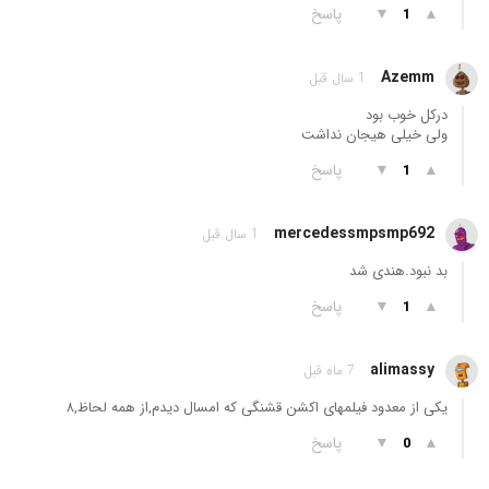
▲
▼
پاسخ
1
Azemm
1 سال قبل
درکل خوب بود
ولی خیلی هیجان نداشت
▲
▼
پاسخ
1
mercedessmpsmp692
1 سال قبل
بد نبود.هندی شد
▲
▼
پاسخ
1
alimassy
7 ماه قبل
یکی از معدود فیلمهای اکشن قشنگی که امسال دیدم,از همه لحاظ,۸
▲
▼
پاسخ
0