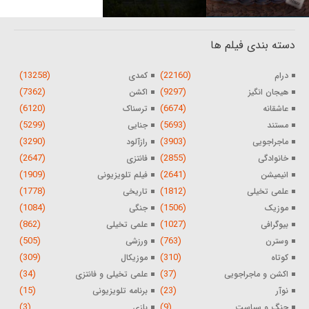
دسته بندی فیلم ها
(13258)
(22160)
درام
کمدی
(7362)
(9297)
هیجان انگیز
اکشن
(6120)
(6674)
عاشقانه
ترسناک
(5299)
(5693)
مستند
جنایی
(3290)
(3903)
ماجراجویی
رازآلود
(2647)
(2855)
خانوادگی
فانتزی
(1909)
(2641)
انیمیشن
فیلم تلویزیونی
(1778)
(1812)
علمی تخیلی
تاریخی
(1084)
(1506)
موزیک
جنگی
(862)
(1027)
بیوگرافی
علمی تخیلی
(505)
(763)
وسترن
ورزشی
(309)
(310)
کوتاه
موزیکال
(34)
(37)
اکشن و ماجراجویی
علمی تخیلی و فانتزی
(15)
(23)
نوآر
برنامه تلویزیونی
(3)
(9)
جنگ و سیاست
بازی