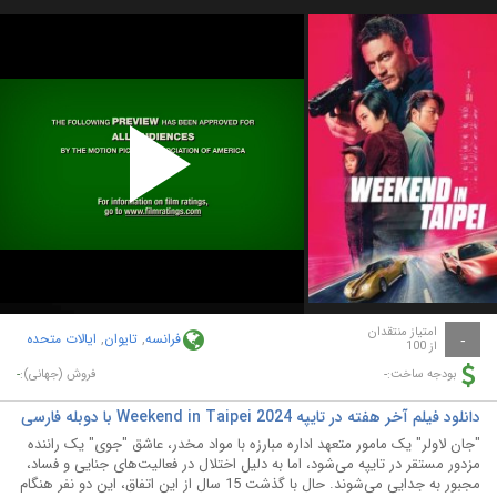
Play
Video
امتیاز منتقدان
فرانسه
,
تایوان
,
ایالات متحده
-
از 100
-
-
بودجه ساخت:
فروش (جهانی):
دانلود فیلم آخر هفته در تایپه Weekend in Taipei 2024 با دوبله فارسی
"جان لاولر" یک مامور متعهد اداره مبارزه با مواد مخدر، عاشق "جوی" یک راننده
مزدور مستقر در تایپه می‌شود، اما به دلیل اختلال در فعالیت‌های جنایی و فساد،
مجبور به جدایی می‌شوند. حال با گذشت 15 سال از این اتفاق، این دو نفر هنگام