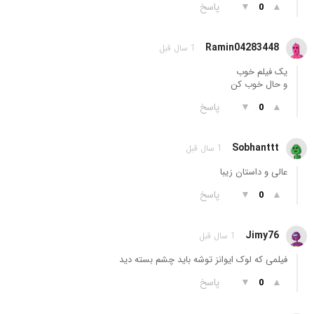
▲
▼
پاسخ
0
Ramin04283448
1 سال قبل
یک فیلم خوب
و حال خوب کن
▲
▼
پاسخ
0
Sobhanttt
1 سال قبل
عالی و داستان زیبا
▲
▼
پاسخ
0
Jimy76
1 سال قبل
فیلمی که لوک ایوانز توشه باید چشم بسته دید
▲
▼
پاسخ
0