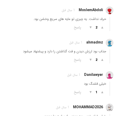
MoslemAbdoli
1 سال قبل
حرف نداشت. یه چیزی تو مایه های سریع وخشن بود.
▲
▼
پاسخ
2
ahmadmz
1 سال قبل
جذاب بود ارزش دیدن و قت گذاشتن را دارد و پیشنهاد میشود
▲
▼
پاسخ
2
Danilawyer
1 سال قبل
خیلی قشنگ بود
▲
▼
پاسخ
1
MOHAMMAD2026
1 سال قبل