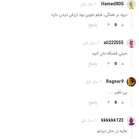
Hamed80S
1 سال قبل
درود بر همگی، فیلم خوبی بود ارزش دیدن داره
▲
▼
پاسخ
0
ali222555
1 سال قبل
خیلی قشنگه دان کنید
▲
▼
پاسخ
0
Ragnar9
1 سال قبل
بی نظیر .. .
▲
▼
پاسخ
0
kkkkkk123
1 سال قبل
عالیه در حال دیدنم