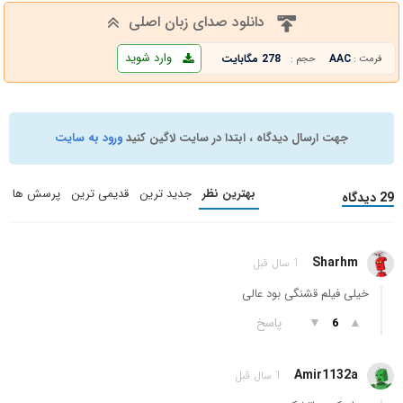
دانلود صدای زبان اصلی
وارد شوید
AAC
278 مگابایت
فرمت :
حجم :
جهت ارسال دیدگاه ، ابتدا در سایت لاگین کنید
ورود به سایت
بهترین نظر
جدید ترین
قدیمی ترین
پرسش ها
29 دیدگاه
Sharhm
1 سال قبل
خیلی فیلم قشنگی بود عالی
▲
▼
پاسخ
6
Amir1132a
1 سال قبل