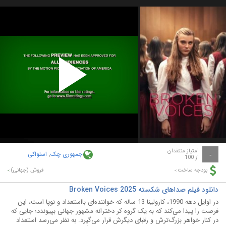
Play
Video
امتیاز منتقدان
جمهوری چک
,
اسلواکی
-
از 100
-
-
بودجه ساخت:
فروش (جهانی):
دانلود فیلم صداهای شکسته Broken Voices 2025
در اوایل دهه 1990، کارولینا 13 ساله که خواننده‌ای بااستعداد و نوپا است، این
فرصت را پیدا می‌کند که به یک گروه کر دخترانه مشهور جهانی بپیوندد؛ جایی که
در کنار خواهر بزرگ‌ترش و رقبای دیگرش قرار می‌گیرد. به نظر می‌رسد استعداد