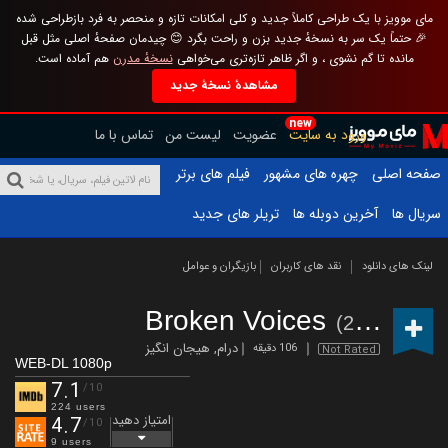
مای موویز با یک طراحی کاملاً جدید و کلی امکانات تازه و منحصر به فرد بازطراحی شده
🎉 حتماً یک سر به نسخهٔ جدید بزن و راحت بگرد 😊 چیدمان صفحهٔ اصلی مثل قبل
مانده تا گم نشوی ، و اگر ظاهر تازه‌تری می‌خواهی
نسخهٔ مدرن
هم آماده است.
مشاهدهٔ نسخهٔ جدید
new
ورود به سایت
عضویت
لیست من
تماس با ما
صفحه اصلی
چهره های مشهور
فیلم های برتر
سریال ها
آخرین دوبله ها
تریلر های جدید
لینک های دانلود
نقد های کاربران
بازیگران و عوامل
Broken Voices
(2025)
درام
,
هیجان انگیز
106 دقیقه
Not Rated
WEB-DL 1080p
7.1
/10
224 users
امتیاز دهید
4.7
/10
9 users