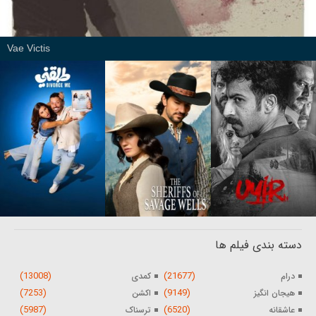
Vae Victis
دسته بندی فیلم ها
(13008)
(21677)
درام
کمدی
(7253)
(9149)
هیجان انگیز
اکشن
(5987)
(6520)
عاشقانه
ترسناک