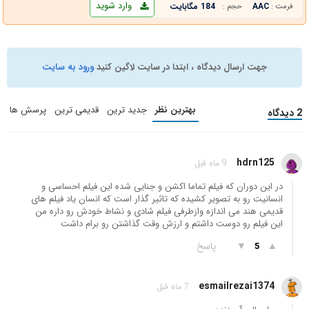
وارد شوید
AAC
184 مگابایت
فرمت :
حجم :
جهت ارسال دیدگاه ، ابتدا در سایت لاگین کنید
ورود به سایت
بهترین نظر
جدید ترین
قدیمی ترین
پرسش ها
2 دیدگاه
hdrn125
9 ماه قبل
در این دوران که فیلم تماما اکشن و جنایی شده این فیلم احساسی و
انسانیت رو به تصویر کشیده که تاثیر گذار است که انسان یاد فیلم های
قدیمی هند می اندازه وازطرفی فیلم شادی و نشاط خودش رو داره من
این فیلم رو دوست داشتم و ارزش وقت گذاشتن رو برام داشت
▲
▼
پاسخ
5
esmailrezai1374
7 ماه قبل