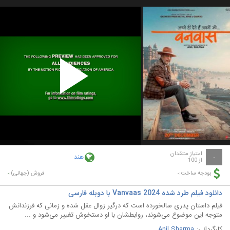
Play
Video
امتیاز منتقدان
هند
-
از 100
-
-
بودجه ساخت:
فروش (جهانی):
دانلود فیلم طرد شده Vanvaas 2024 با دوبله فارسی
فیلم داستان پدری سالخورده است که درگیر زوال عقل شده و زمانی که فرزندانش
متوجه این موضوع می‌شوند، روابطشان با او دستخوش تغییر می‌شود و ...
کارگردانی:
Anil Sharma