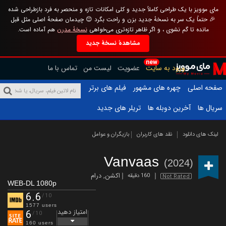
مای موویز با یک طراحی کاملاً جدید و کلی امکانات تازه و منحصر به فرد بازطراحی شده
🎉 حتماً یک سر به نسخهٔ جدید بزن و راحت بگرد 😊 چیدمان صفحهٔ اصلی مثل قبل
مانده تا گم نشوی ، و اگر ظاهر تازه‌تری می‌خواهی
نسخهٔ مدرن
هم آماده است.
مشاهدهٔ نسخهٔ جدید
new
ورود به سایت
عضویت
لیست من
تماس با ما
صفحه اصلی
چهره های مشهور
فیلم های برتر
سریال ها
آخرین دوبله ها
تریلر های جدید
لینک های دانلود
نقد های کاربران
بازیگران و عوامل
Vanvaas
(2024)
اکشن
,
درام
160 دقیقه
Not Rated
WEB-DL 1080p
6.6
/10
1577 users
امتیاز دهید
6
/10
160 users