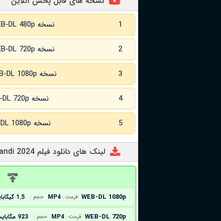
نسخه های قابل پخش آنلاین
1
نسخه WEB-DL 480p
2
نسخه WEB-DL 720p
3
نسخه WEB-DL 1080p
4
نسخه WEB-DL 720p زبان اصلی
5
نسخه WEB-DL 1080p زبان اصلی
لینک های دانلود فیلم Kral Sakir: Devler Uyandi 2024
د
WEB-DL 1080p
MP4
1.5 گیگابایت
فرمت :
حجم :
WEB-DL 720p
MP4
923 مگابایت
فرمت :
حجم :