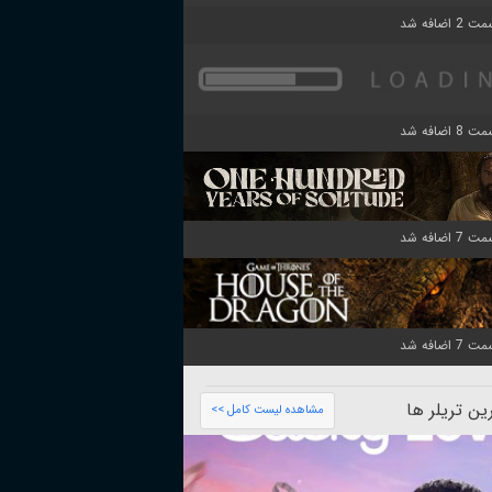
ن تریلر ها
مشاهده لیست کامل >>