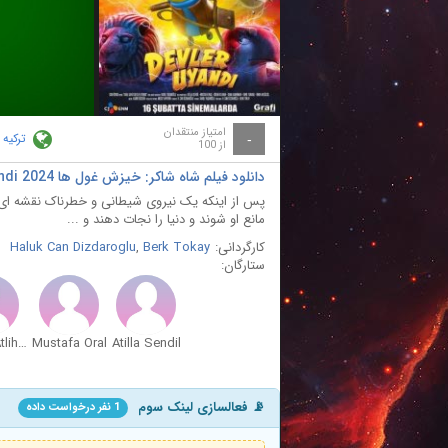
ay
deo
امتیاز منتقدان
ترکیه
-
از 100
دانلود فیلم شاه شاکر: خیزش غول ها Kral Sakir: Devler Uyandi 2024 با دوبله فارسی
پس از اینکه یک نیروی شیطانی و خطرناک نقشه ای 
مانع او شوند و دنیا را نجات دهند و ...
کارگردانی:
Berk Tokay
,
Haluk Can Dizdaroglu
ستارگان:
Didem Atlihan
Mustafa Oral
Atilla Sendil
📡 فعالسازی لینک سوم
1 نفر درخواست داده