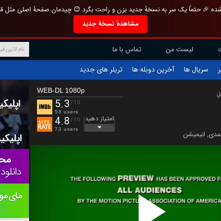
تازه و منحصر به فرد بازطراحی شده 🎉 حتماً یک سر به نسخهٔ جدید بزن و راحت بگرد 
مشاهدهٔ نسخهٔ جدید
تماس با ما
لیست من
تریلر های جدید
آخرین دوبله ها
سریال ها
ف
WEB-DL 1080p
ب
5.3
/10
53 users
امتیاز دهید
4.8
/10
73 users
انیمیشن
,
کمد