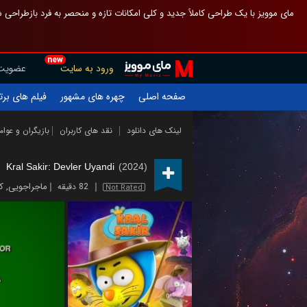
 چیدمان صفحهٔ اصلی مثل قبل مانده تا گم نشوی ، و اگر ظاهر تازه‌تری می‌خواهی
new
عضویت
ورود به سایت
یلم های برتر
چهره های مشهور
صفحه اصلی
ازیگران و عوامل
نقد های کاربران
لینک های دانلود
Kral Sakir: Devler Uyandi
(2024)
ی
,
ماجراجویی
82 دقیقه
Not Rated