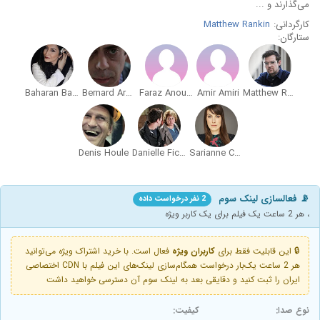
می‌گذارند و ...
کارگردانی:
Matthew Rankin
ستارگان:
Baharan BaniAhmadi
Bernard Arene
Faraz Anoushah Pour
Amir Amiri
Matthew Rankin
Denis Houle
Danielle Fichaud
Sarianne Cormier
📡 فعالسازی لینک سوم
2 نفر درخواست داده
، هر 2 ساعت یک فیلم برای یک کاربر ویژه
🔒 این قابلیت فقط برای
کاربران ویژه
فعال است. با خرید اشتراک ویژه می‌توانید
هر 2 ساعت یک‌بار درخواست همگام‌سازی لینک‌های این فیلم با CDN اختصاصی
ایران را ثبت کنید و دقایقی بعد به لینک سوم آن دسترسی خواهید داشت
نوع صدا:
کیفیت: