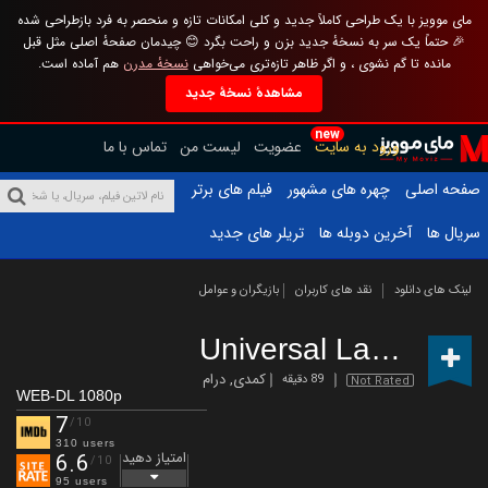
مای موویز با یک طراحی کاملاً جدید و کلی امکانات تازه و منحصر به فرد بازطراحی شده
🎉 حتماً یک سر به نسخهٔ جدید بزن و راحت بگرد 😊 چیدمان صفحهٔ اصلی مثل قبل
مانده تا گم نشوی ، و اگر ظاهر تازه‌تری می‌خواهی
نسخهٔ مدرن
هم آماده است.
مشاهدهٔ نسخهٔ جدید
new
ورود به سایت
عضویت
لیست من
تماس با ما
صفحه اصلی
چهره های مشهور
فیلم های برتر
سریال ها
آخرین دوبله ها
تریلر های جدید
لینک های دانلود
نقد های کاربران
بازیگران و عوامل
Universal Language
کمدی
,
درام
89 دقیقه
Not Rated
WEB-DL 1080p
7
/10
310 users
امتیاز دهید
6.6
/10
95 users