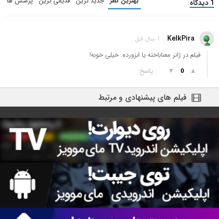
بهترین نظر
جدید ترین
قدیمی ترین
پرسش ها
1 دیدگاه
KelkPira
1 سال قبل
فیلم در ژانر معناباخته یا ابزورده. خیلی خوبه!
▲
▼
پاسخ
0
فیلم های پیشنهادی و مرتبط