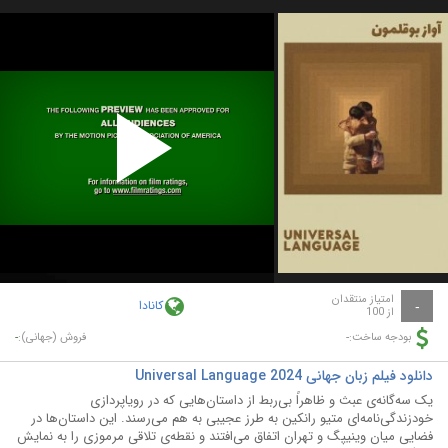
Play
Video
امتیاز منتقدان
کانادا
-
از 100
-
-
بودجه ساخت:
فروش (جهانی):
دانلود فیلم زبان جهانی Universal Language 2024
یک سه‌گانه‌ی عبث و ظاهراً بی‌ربط از داستان‌هایی که در رویاپردازی
خودزندگی‌نامه‌ای متیو رانکین به طرز عجیبی به هم می‌رسند. این داستان‌ها در
فضایی میان وینیپگ و تهران اتفاق می‌افتند و نقطه‌ی تلاقی مرموزی را به نمایش