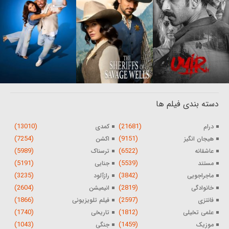
دسته بندی فیلم ها
(13010)
(21681)
درام
کمدی
(7254)
(9151)
هیجان انگیز
اکشن
(5989)
(6522)
عاشقانه
ترسناک
(5191)
(5539)
مستند
جنایی
(3235)
(3842)
ماجراجویی
رازآلود
(2604)
(2819)
خانوادگی
انیمیشن
(1866)
(2597)
فانتزی
فیلم تلویزیونی
(1740)
(1812)
علمی تخیلی
تاریخی
(1043)
(1459)
موزیک
جنگی