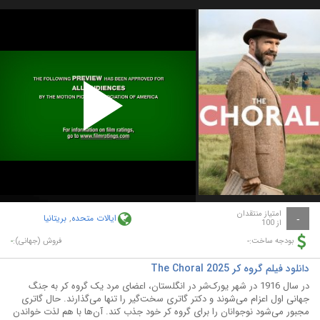
Play
Video
امتیاز منتقدان
ایالات متحده
,
بریتانیا
-
از 100
-
-
بودجه ساخت:
فروش (جهانی):
دانلود فیلم گروه کر The Choral 2025
در سال 1916 در شهر یورک‌شر در انگلستان، اعضای مرد یک گروه کر به جنگ
جهانی اول اعزام می‌شوند و دکتر گاتری سخت‌گیر را تنها می‌گذارند. حال گاتری
مجبور می‌شود نوجوانان را برای گروه کر خود جذب کند. آن‌ها با هم لذت خواندن