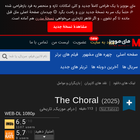
مای موویز با یک طراحی کاملاً جدید و کلی امکانات تازه و منحصر به فرد بازطراحی شده
🎉 حتماً یک سر به نسخهٔ جدید بزن و راحت بگرد 😊 چیدمان صفحهٔ اصلی مثل قبل
مانده تا گم نشوی ، و اگر ظاهر تازه‌تری می‌خواهی
نسخهٔ مدرن
هم آماده است.
مشاهدهٔ نسخهٔ جدید
new
ورود به سایت
عضویت
لیست من
تماس با ما
صفحه اصلی
چهره های مشهور
فیلم های برتر
سریال ها
آخرین دوبله ها
تریلر های جدید
لینک های دانلود
نقد های کاربران
بازیگران و عوامل
The Choral
(2025)
درام
,
موزیک
,
تاریخی
113 دقیقه
Not Rated
WEB-DL 1080p
6.5
/10
1107 users
امتیاز دهید
5.7
/10
9 users