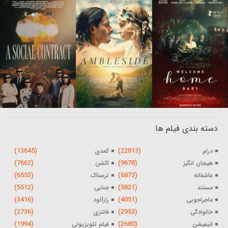
دسته بندی فیلم ها
(13645)
(22813)
درام
کمدی
(7662)
(9678)
هیجان انگیز
اکشن
(6553)
(6873)
عاشقانه
ترسناک
(5512)
(5821)
مستند
جنایی
(3416)
(4051)
ماجراجویی
رازآلود
(2736)
(2953)
خانوادگی
فانتزی
(1994)
(2680)
انیمیشن
فیلم تلویزیونی