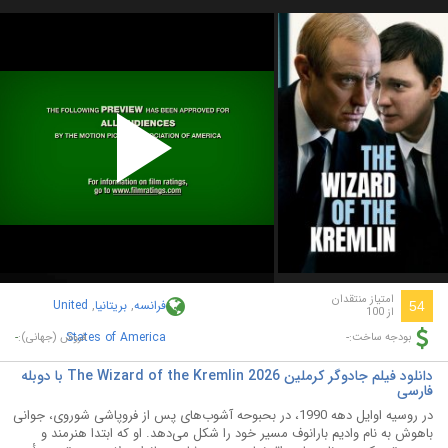
Play
Video
امتیاز منتقدان
فرانسه
,
بریتانیا
,
United
54
از 100
-
States of America
-
بودجه ساخت:
فروش (جهانی):
دانلود فیلم جادوگر کرملین The Wizard of the Kremlin 2026 با دوبله
فارسی
در روسیه اوایل دهه 1990، در بحبوحه آشوب‌های پس از فروپاشی شوروی، جوانی
باهوش به نام وادیم بارانوف مسیر خود را شکل می‌دهد. او که ابتدا هنرمند و