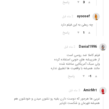
▲
▼
پاسخ
3
ayoosef
2 ماه قبل
چه ربطی به این فیلم دارد
▲
▼
پاسخ
1
Danial1996
2 ماه قبل
فیلم کاملا ضد روسی است
از هنرپیشه های خوبی استفاده کرده
ولی سبک آمریکایی ساخته شده
مانند همیشه با واقعیت ها تطبیق نداره
▲
▼
پاسخ
-1
AmirMrt
3 ماه قبل
غربی ها هرجور که دوست دارن بقیه رو نشون میدن و خودشون هم
همیشه فهرمان و شکست ناپذیر