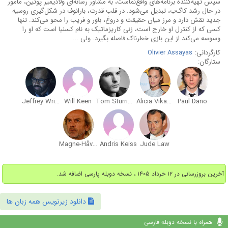
سپس تهیه‌کننده برنامه‌های واقع‌نماست، به مشاور رسانه‌ای ولادیمیر پوتین، مأمور
در حال رشد کاگ‌ب، تبدیل می‌شود. در قلب قدرت، بارانوف در شکل‌گیری روسیه
جدید نقش دارد و مرز میان حقیقت و دروغ، باور و فریب را محو می‌کند. تنها
کسی که از کنترل او خارج است، زنی کاریزماتیک به نام کسنیا است که او را
وسوسه می‌کند از این بازی خطرناک فاصله بگیرد. ولی ...
کارگردانی:
Olivier Assayas
ستارگان:
Jeffrey Wright
Will Keen
Tom Sturridge
Alicia Vikander
Paul Dano
Magne-Håvard Brekke
Andris Keiss
Jude Law
آخرین بروزرسانی در ۱۲ خرداد ۱۴۰۵ ، نسخه دوبله پارسی اضافه شد.
دانلود زیرنویس همه زبان ها
همراه با نسخه دوبله فارسی