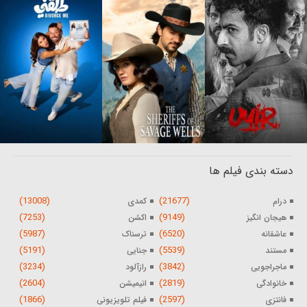
دسته بندی فیلم ها
(13008)
(21677)
درام
کمدی
(7253)
(9149)
هیجان انگیز
اکشن
(5987)
(6520)
عاشقانه
ترسناک
(5191)
(5539)
مستند
جنایی
(3234)
(3842)
ماجراجویی
رازآلود
(2604)
(2819)
خانوادگی
انیمیشن
(1866)
(2597)
فانتزی
فیلم تلویزیونی