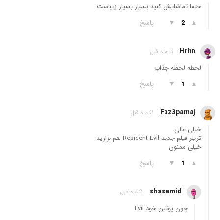
حتما تماشایش کنید بسیار بسیار زیباست
▲
▼
پاسخ
2
Hrhn
3 ماه قبل
لحظه لحظه جذاب
▲
▼
پاسخ
1
Faz3pamaj
3 ماه قبل
خیلی عالی،
تریلر فیلم جدید Resident Evil هم بزارید
خیلی ممنون
▲
▼
پاسخ
1
shasemid
2 ماه قبل
چون پوتین خود Evil