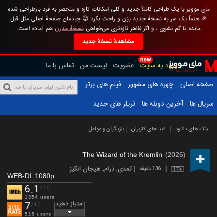
مای موویز با یک طراحی کاملاً جدید و کلی امکانات تازه و منحصر به فرد بازطراحی شده
🎉 حتماً یک سر به نسخهٔ جدید بزن و راحت بگرد 😊 چیدمان صفحهٔ اصلی مثل قبل
مانده تا گم نشوی ، و اگر ظاهر تازه‌تری می‌خواهی
نسخهٔ مدرن
هم آماده است.
مشاهدهٔ نسخهٔ جدید
new
ورود به سایت
عضویت
لیست من
تماس با ما
صفحه اصلی
چهره های مشهور
فیلم های برتر
سریال ها
آخرین دوبله ها
تریلر های جدید
لینک های دانلود
نقد های کاربران
بازیگران و عوامل
The Wizard of the Kremlin
(2026)
کمدی
,
درام
,
هیجان انگیز
136 دقیقه
17+
WEB-DL 1080p
6.1
/10
1354 users
امتیاز دهید
7
/10
515 users