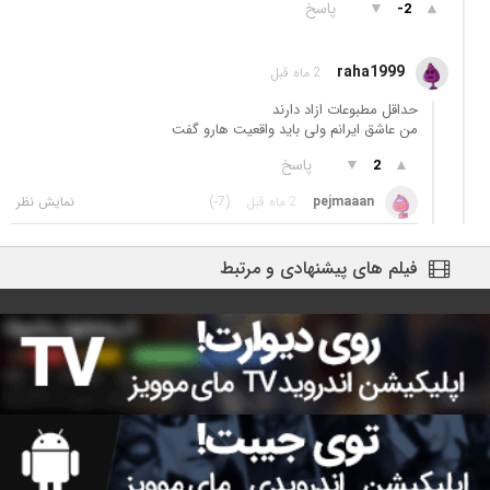
▲
▼
پاسخ
-2
raha1999
2 ماه قبل
حداقل مطبوعات ازاد دارند
من عاشق ایرانم ولی بايد واقعیت هارو گفت
▲
▼
پاسخ
2
pejmaaan
2 ماه قبل
(-7)
فیلم های پیشنهادی و مرتبط