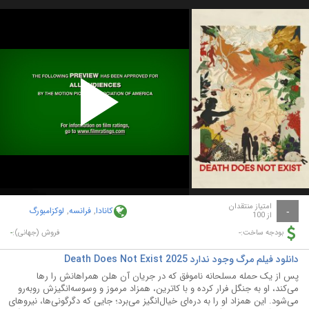
Play
Video
امتیاز منتقدان
کانادا
,
فرانسه
,
لوکزامبورگ
-
از 100
-
-
بودجه ساخت:
فروش (جهانی):
دانلود فیلم مرگ وجود ندارد Death Does Not Exist 2025
پس از یک حمله مسلحانه ناموفق که در جریان آن هلن همراهانش را رها
می‌کند، او به جنگل فرار کرده و با کاترین، همزاد مرموز و وسوسه‌انگیزش روبه‌رو
می‌شود. این همزاد او را به دره‌ای خیال‌انگیز می‌برد؛ جایی که دگرگونی‌ها، نیروهای