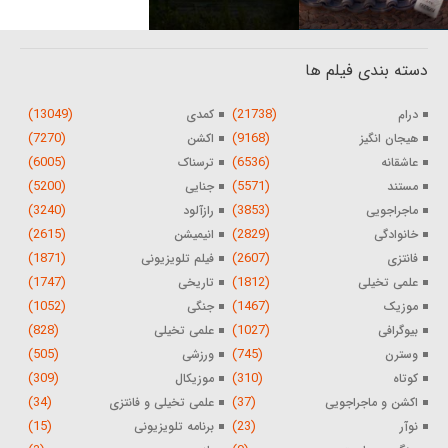
دسته بندی فیلم ها
(13049)
(21738)
درام
کمدی
(7270)
(9168)
هیجان انگیز
اکشن
(6005)
(6536)
عاشقانه
ترسناک
(5200)
(5571)
مستند
جنایی
(3240)
(3853)
ماجراجویی
رازآلود
(2615)
(2829)
خانوادگی
انیمیشن
(1871)
(2607)
فانتزی
فیلم تلویزیونی
(1747)
(1812)
علمی تخیلی
تاریخی
(1052)
(1467)
موزیک
جنگی
(828)
(1027)
بیوگرافی
علمی تخیلی
(505)
(745)
وسترن
ورزشی
(309)
(310)
کوتاه
موزیکال
(34)
(37)
اکشن و ماجراجویی
علمی تخیلی و فانتزی
(15)
(23)
نوآر
برنامه تلویزیونی