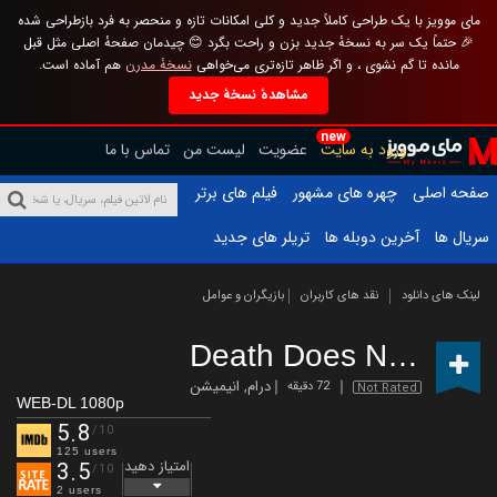
مای موویز با یک طراحی کاملاً جدید و کلی امکانات تازه و منحصر به فرد بازطراحی شده
🎉 حتماً یک سر به نسخهٔ جدید بزن و راحت بگرد 😊 چیدمان صفحهٔ اصلی مثل قبل
مانده تا گم نشوی ، و اگر ظاهر تازه‌تری می‌خواهی
نسخهٔ مدرن
هم آماده است.
مشاهدهٔ نسخهٔ جدید
new
ورود به سایت
عضویت
لیست من
تماس با ما
صفحه اصلی
چهره های مشهور
فیلم های برتر
سریال ها
آخرین دوبله ها
تریلر های جدید
لینک های دانلود
نقد های کاربران
بازیگران و عوامل
Death Does Not Exist
درام
,
انیمیشن
72 دقیقه
Not Rated
WEB-DL 1080p
5.8
/10
125 users
امتیاز دهید
3.5
/10
2 users