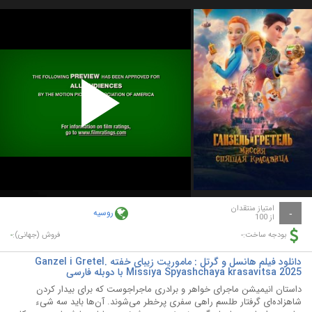
Play
Video
امتیاز منتقدان
روسیه
-
از 100
-
-
بودجه ساخت:
فروش (جهانی):
دانلود فیلم هانسل و گرتل : ماموریت زیبای خفته Ganzel i Gretel.
Missiya Spyashchaya krasavitsa 2025 با دوبله فارسی
داستان انیمیشن ماجرای خواهر و برادری ماجراجوست که برای بیدار کردن
شاهزاده‌ای گرفتار طلسم راهی سفری پرخطر می‌شوند. آن‌ها باید سه شیء