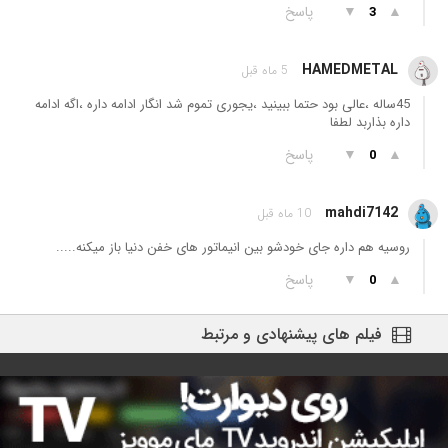
▲
▼
پاسخ
3
HAMEDMETAL
5 ماه قبل
45ساله ،عالی بود حتما ببینید ،یجوری تموم شد انگار ادامه داره ،اگه ادامه
داره بذاربد لطفا
▲
▼
پاسخ
0
mahdi7142
10 ماه قبل
روسیه هم داره جای خودشو بین انیماتور های خفن دنیا باز میکنه.....
▲
▼
پاسخ
0
فیلم های پیشنهادی و مرتبط