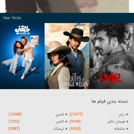
Vae Victis
دسته بندی فیلم ها
(13008)
(21677)
درام
کمدی
(7253)
(9149)
هیجان انگیز
اکشن
(5987)
(6520)
عاشقانه
ترسناک