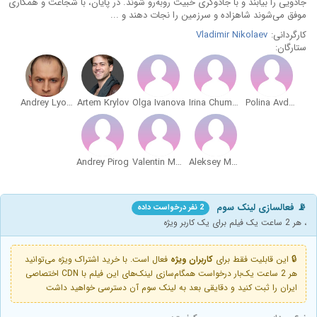
جادویی را بیابند و با جادوگری خبیث روبه‌رو شوند. در پایان، با شجاعت و همکاری
موفق می‌شوند شاهزاده و سرزمین را نجات دهند و ...
کارگردانی:
Vladimir Nikolaev
ستارگان:
Andrey Lyovin
Artem Krylov
Olga Ivanova
Irina Chumantyeva
Polina Avdeyenko
Andrey Pirog
Valentin Morozov
Aleksey Makretskiy
📡 فعالسازی لینک سوم
2 نفر درخواست داده
، هر 2 ساعت یک فیلم برای یک کاربر ویژه
🔒 این قابلیت فقط برای
کاربران ویژه
فعال است. با خرید اشتراک ویژه می‌توانید
هر 2 ساعت یک‌بار درخواست همگام‌سازی لینک‌های این فیلم با CDN اختصاصی
ایران را ثبت کنید و دقایقی بعد به لینک سوم آن دسترسی خواهید داشت