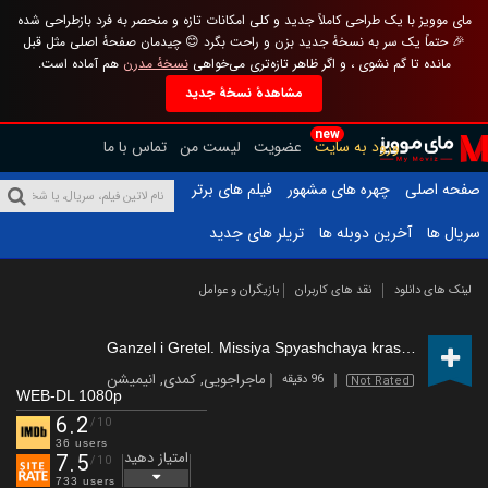
مای موویز با یک طراحی کاملاً جدید و کلی امکانات تازه و منحصر به فرد بازطراحی شده
🎉 حتماً یک سر به نسخهٔ جدید بزن و راحت بگرد 😊 چیدمان صفحهٔ اصلی مثل قبل
مانده تا گم نشوی ، و اگر ظاهر تازه‌تری می‌خواهی
نسخهٔ مدرن
هم آماده است.
مشاهدهٔ نسخهٔ جدید
new
ورود به سایت
عضویت
لیست من
تماس با ما
صفحه اصلی
چهره های مشهور
فیلم های برتر
سریال ها
آخرین دوبله ها
تریلر های جدید
لینک های دانلود
نقد های کاربران
بازیگران و عوامل
Ganzel i Gretel. Missiya Spyashchaya krasavitsa
(2025
ماجراجویی
,
کمدی
,
انیمیشن
96 دقیقه
Not Rated
WEB-DL 1080p
6.2
/10
36 users
امتیاز دهید
7.5
/10
733 users