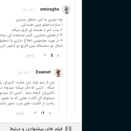
aminagha
2 ماه قبل
چه جوری به این منطق رسیدی
۱ سازنده فیلم چین هستش
۲ بمب اتم با هسته ای فرق میکنه
۳ از فضای مجازیی کمتر استفاده کن بجاش کتاب بخون
۴ در مورد موضوعی اطلاع نداری یا تحقیق نکردی نظر نده مخاطب رو گمراه نکن
امثال تو متاسفانه عین قارچ تو کشور دار
▲
▼
پاسخ
2
Daeinet
2 ماه قبل
من از بدو تولد این سایت کاربرش بود
میگه ، کسی که فکر میکنه میدونه در
تکثیرش گرفته بشه ، کسی که نمیدونه 
میخوام کل اکانت هایی که به شعور ب
راحت از کامنت های بدرد نخور بکش
▲
▼
پاسخ
-1
فیلم های پیشنهادی و مرتبط