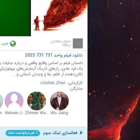
ay
deo
امتیاز منتقدان
چین
-
از 100
دانلود فیلم واحد 731 731 2025
یک فرد عادی، رازهای تاریک آزمایش‌های بیولوژیکی و 
تکان‌دهنده از ظلم، بقا و وجدان انسانی و ...
کارگردانی:
Linshan Zhao
ستارگان:
n
Naiwen Li
Zhiwen Wang
Wu Jiang
📡 فعالسازی لینک سوم
1 نفر درخواست داده