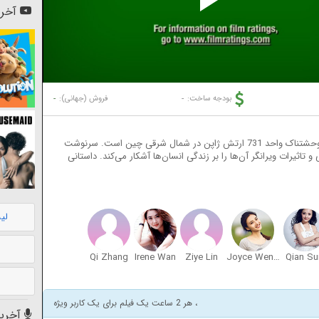
Pl
آخری
Vi
-
-
بودجه ساخت:
فروش (جهانی):
داستان فیلم بر اساس وقایع واقعی و درباره جنایات وحشتناک واحد 731 ارتش ژاپن در شمال شرقی چین است. سرنوشت
تاثیرات ویرانگر آن‌ها را بر زندگی انسان‌ها آشکار می‌کند. داستانی
لی
Qi Zhang
Irene Wan
Ziye Lin
Joyce Wenjuan Feng
Qian Su
، هر 2 ساعت یک فیلم برای یک کاربر ویژه
آخرین