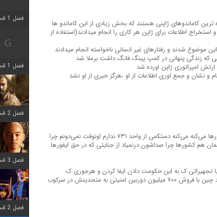
فصل 1 قسمت 2 اضافه شد
ازمونده ترین کاماندوهای ژاپنی هستند که بخش زیادی از این کاماندو ها
ستخراج اطلاعات برای ژاپن هر کاری را انجام میدادند(استفاده از
ین موضوع شدند و رفتارهای غیر انسانی ناخواسته انجام میدادند
فصل 1 قسمت 8 اضافه شد
ارتش امپراتوری ژاپن اورده شد
م و نشان و جمع اوری اطلاعات از او ،هرگز خبری از او نشد
فصل 2 قسمت 7 اضافه شد
جنایتی ک حکومت کمونیست چین در حق ایغورها می‌کنه می‌کنه دستکمی از واحد ۷۳۱ ندارم اونوقت نمی‌دونم چرا
ان هم کشورها چرا صداشون درنمیاد از جنایتی که در حق ایغورها
فصل 3 قسمت 7 اضافه شد
با تجهیراتی ک به این حکومت دادن ایفا کردن و هرجوری ک
می‌خوان ایران و ایرانی‌رو میدوشن،اینو میدونید چین با فروش ۷۰۰ میلیون دوربین امنیتی به متحدینش در سرکوب
فصل 2 قسمت 6 اضافه شد