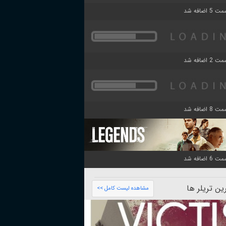
ن تریلر ها
مشاهده لیست کامل >>