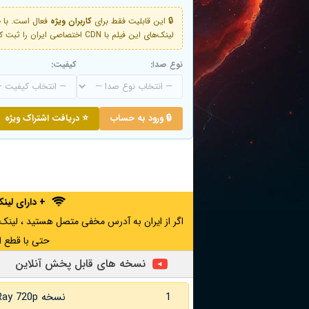
🔒 این قابلیت فقط برای
کاربران ویژه
لینک‌های این فیلم با CDN اختصاصی ایران را ثبت کنید و دقایقی بعد به لینک سوم آن دسترسی خواهید داشت
نوع صدا:
کیفیت:
🔒 ورود به حساب
⭐ دریافت اشتراک ویژه
+ دارای لی
حتی با قطع ا
نسخه های قابل پخش آنلاین
1
نسخه BluRay 720p زبان اصلی