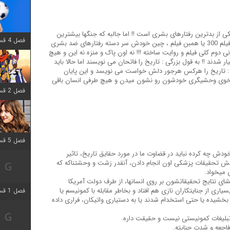
ز بدترین رفتارهای بشری است !! اما جالبه که جنگها بیشترین
فصل 4 قسمت 1 اضافه شد
تحریف رو در تارخ بشر متحمل میشن !!! مثل فیلم 300 یا همبن فیلم ، چین خودش سر دسته رفتارهای ضد بشری
 دوم کلی فیلم و روایت ساخته !!! نه اون پاک و منزه نه این و هیچ
ند !! به قول بزرگی : تاریخ را فاتحان می نویسند اما حالا باید
که : تاریخ را هرکس هرجور دلش خواست می نویسد و این پایان
 خوی وحشیگری خودشون رو نشون میدن و هیچ طرفی انسان باقی
فصل 2 قسمت 8 اضافه شد
فصل 5 قسمت 5 اضافه شد
ش چه کرده نباید در قضاوت ما در مورد حقایق تاریخ، تاثیر
 731 ژاپن، بخصوص بخش تحقیقات پزشکی اون انجام دادن، آنقدر زشت و وحشتناکه که
 میخواد.
ه محققان واحد 731 در ازای افشای نتایج تحقیقاتشون بر روی انسانها، از طرف دولت آمریکا
اری از جنایتکاران نازی هم افتاد و بخاطر مقابله با کمونیسم یا
فصل 1 قسمت 5 اضافه شد
بخشیده یا حتی استخدام شدند یا به دستیاری واتیکان، فراری داده
 تبلیغات کمونیستی نیست و حقیقت داره.
فاجعه و شدت جنایته.