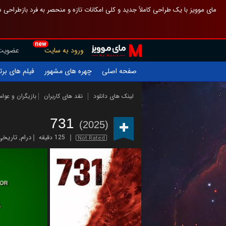
 چیدمان صفحهٔ اصلی مثل قبل مانده تا گم نشوی ، و اگر ظاهر تازه‌تری می‌خواهی
new
عضویت
ورود به سایت
یلم های برتر
چهره های مشهور
صفحه اصلی
ازیگران و عوامل
نقد های کاربران
لینک های دانلود
731
(2025)
تاریخی
,
درام
125 دقیقه
Not Rated