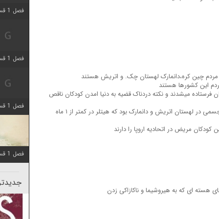
فصل 1 قسمت 5 اضافه شد
فصل 1 قسمت 2 اضافه شد
رت مردم چین کره،دانمارک لهستان چک. و اتریش هستند
ردم این کشورها هستند
ن فرستاده میشدند و نکته دردناک قضیه به دنیا امدن کودکان ناقص
فصل 1 قسمت 8 اضافه شد
به عنوان مثال بیشترین معلول و مریض جسمی در لهستان اتریش و دانمارک بود که هیتلر در کمتر از ۱ ماه
 کودکان مریض در اتحادیه اروپا را دارند
فصل 1 قسمت 6 اضافه شد
جدیدتری
ی هسته ای که به هیروشیما و ناکازاکی زدن