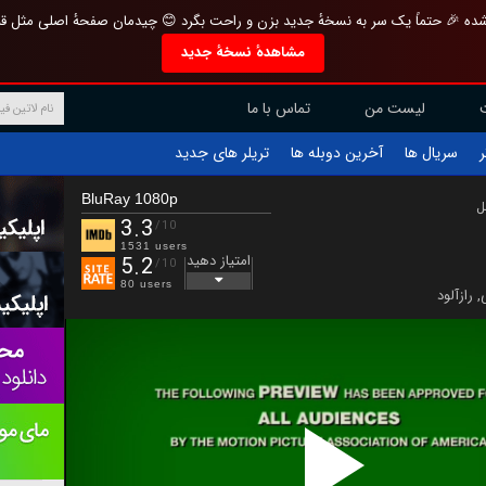
تازه و منحصر به فرد بازطراحی شده 🎉 حتماً یک سر به نسخهٔ جدید بزن و راحت بگرد 
مشاهدهٔ نسخهٔ جدید
تماس با ما
لیست من
تریلر های جدید
آخرین دوبله ها
سریال ها
ف
BluRay 1080p
ب
3.3
/10
1531 users
امتیاز دهید
5.2
/10
80 users
رازآلود
,