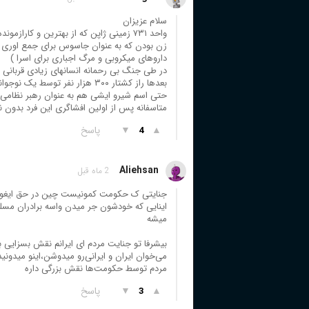
سلام عزیزان
واحد ۷۳۱ زمینی ژاپن که از بهترین و کار
زن بودن که به عنوان جاسوس برای جمع اوری و ا
داروهای میکروبی و مرگ اجباری برای اسرا )
در طی جنگ بی رحمانه انسانهای زیادی قربانی ا
بعدها راز کشتار ۳۰۰ هزار نفر توسط یک نوجوانی که زندگی پنهانی در کمپ پینگ فانگ داشت برملا شد
حتی اسم شیرو ایشی هم به عنوان رهبر نظامی 
متاسفانه پس از اولین افشاگری این فرد بدون نا
▲
▼
پاسخ
4
Aliehsan
2 ماه قبل
اینایی که خودشون جر میدن واسه برادران مسلم
میشه
بیشرفا تو جنایت مردم ای ایرانم نقش بسزایی 
مردم توسط حکومت‌ها نقش بزرگی داره
▲
▼
پاسخ
3