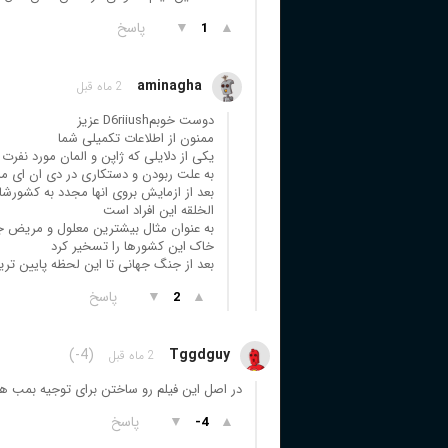
▲
▼
پاسخ
1
aminagha
2 ماه قبل
دوست خوبمD6riiush عزیز
ممنون از اطلاعات تکمیلی شما
یکی از دلایلی که ژاپن و المان مورد نف
به علت ربودن و دستکاری در دی ان ای م
بعد از ازمایش بروی انها مجدد به کشورشا
الخلقه این افراد است
خاک این کشورها را تسخیر کرد
بعد از جنگ جهانی تا این لحظه پایین ترین
▲
▼
پاسخ
2
(-4)
Tggdguy
2 ماه قبل
در اصل این فیلم رو ساختن برای توجیه بمب ها
▲
▼
پاسخ
-4