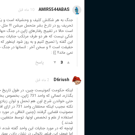
AMIR5544ABAS
10 ماه قبل
جنگ به هر شکلش کثیف و وحشیانه است و یکی ا
است حالا در تقبیح رفتارهای ژاپن در جنگ حهانی
شکی نیست که هر دو طرف مرتکب جنایات بسیار شد
این گفته را تصیح کنیم و به روز شود اینطور 
حقیقت است !! و سخن آخر : انسانها در جنگ
نمی ماند!! )) :
▲
▼
پاسخ
3
D6riush
2 ماه قبل
اینکه حکومت کمونیست چین، در طول تاریخ خود
بگذاره، اعمالی که واحد
حتی خواندن شرح اون هم تحمل و توان زیادی
نکته عجیب اینک
مصونیت قضایی گرفتند.(چنین اتفاقی در مورد بسی
استفاده از علم و تخصص اونها، توسط متفقین، 
شدند.)
اونچه که در مورد جنایات این واحد گفته شده،
اما ضعف این فیلم، ناتوانی در نشان دادن عمق 