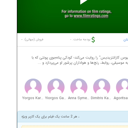
Pl
Vi
نان
-
-
بودجه ساخت:
فروش (جهانی):
یوس کازانتزیدیس" را روایت می‌کند؛ کودکی پناه‌جوی پونتی که با
موسیقی، روابط، رنج‌ها و هواداران پرشور او می‌پردازد و ...
Yorgos Karamihos
Yiorgos Gallos
Anna Symeonidou
Dimitris Kapouranis
، هر 2 ساعت یک فیلم برای یک کاربر ویژه