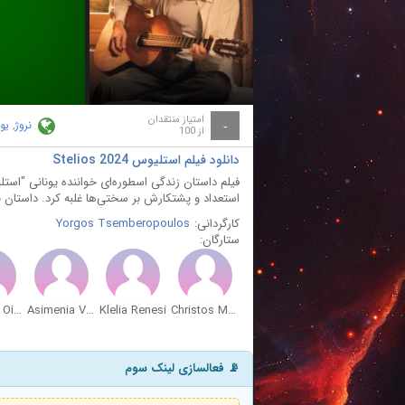
ay
deo
امتیاز منتقدان
نروژ
,
یو
-
از 100
دانلود فیلم استلیوس Stelios 2024
فیلم داستان زندگی اسطوره‌ای خواننده یونانی "استل
استعداد و پشتکارش بر سختی‌ها غلبه کرد. داستان به 
کارگردانی:
Yorgos Tsemberopoulos
ستارگان:
Agoritsa Oikonomou
Asimenia Voulioti
Klelia Renesi
Christos Mastoras
📡 فعالسازی لینک سوم