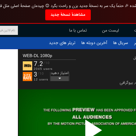
تازه و منحصر به فرد بازطراحی شده 🎉 حتماً یک سر به نسخهٔ جدید بزن و راحت بگرد 
مشاهدهٔ نسخهٔ جدید
تماس با ما
لیست من
تریلر های جدید
آخرین دوبله ها
سریال ها
ف
WEB-DL 1080p
ب
7.2
/10
2045 users
امتیاز دهید
3
/10
12 users
بیوگرافی
,