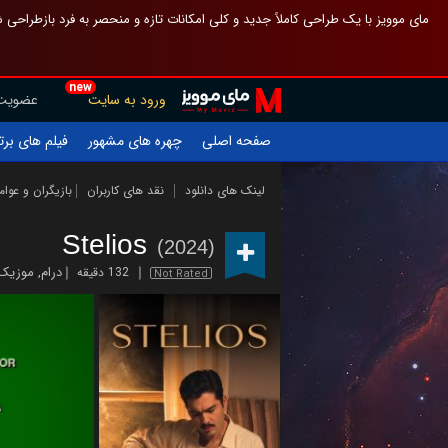
 چیدمان صفحهٔ اصلی مثل قبل مانده تا گم نشوی ، و اگر ظاهر تازه‌تری می‌خواهی
new
عضویت
ورود به سایت
یلم های برتر
چهره های مشهور
صفحه اصلی
ازیگران و عوامل
نقد های کاربران
لینک های دانلود
Stelios
(2024)
موزیک
,
درام
132 دقیقه
Not Rated