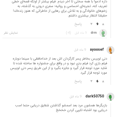
داره آدمو! با همه سختی تا آخر دیدم. فیلم بیشتر از اونکه قصه‌ای خطی
تعریف کنه، تجربه‌ای احساسی و روانیه؛ سفری درونی به گذشته، به
زخم‌های خانوادگی و به تلاش برای رهایی از خاطراتی که هنوز زنده‌اند!
حقیقتا انتظار بیشتری داشتم.
▲
▼
پاسخ
9
drm
9 ماه قبل
(-4)
ayoosef
9 ماه قبل
دنی لوییس بخاطر پسر کارگردان اش بعد از خداحافظی با سینما دوباره
فیلم بازی کرد فیلم بدی نبود و در واقع برای جشنواره ها ساخته شده تا
شاید مورد توجه قرار گیرد و جایزه بگیرد و از این طریق پسر دنی لوییس
مورد توجه قرار گیرد
▲
▼
پاسخ
6
dark50750
9 ماه قبل
بازیگرها همشون مرد بعد اسمشو گذاشتن شقایق دریایی حتما اسب
دریایی بود اشتباه تایپی کردن خخخخ