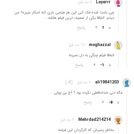
Layerrr
9 ماه قبل
چی باعث شده فک کنی این هر فیلمی بازی کنه اسکار میبره؟ من
دیدم. اتفاقا یکی از ضعیف ترین فیلم هاشه....
▲
▼
پاسخ
1
moghazzal
10 ماه قبل
اتفاقا فیلم چنگی به دل نمیزنه
▲
▼
پاسخ
-1
(-8)
ali19841203
9 ماه قبل
مگه دنی خداحافظی نکرده بود ؟ آخ بی پولی ...
▲
▼
پاسخ
-8
Mehrdad214214
9 ماه قبل
بخاطر پسرش که کارگردان این فیلمه