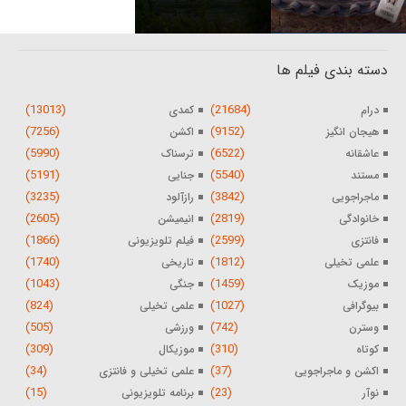
دسته بندی فیلم ها
(13013)
(21684)
درام
کمدی
(7256)
(9152)
هیجان انگیز
اکشن
(5990)
(6522)
عاشقانه
ترسناک
(5191)
(5540)
مستند
جنایی
(3235)
(3842)
ماجراجویی
رازآلود
(2605)
(2819)
خانوادگی
انیمیشن
(1866)
(2599)
فانتزی
فیلم تلویزیونی
(1740)
(1812)
علمی تخیلی
تاریخی
(1043)
(1459)
موزیک
جنگی
(824)
(1027)
بیوگرافی
علمی تخیلی
(505)
(742)
وسترن
ورزشی
(309)
(310)
کوتاه
موزیکال
(34)
(37)
اکشن و ماجراجویی
علمی تخیلی و فانتزی
(15)
(23)
نوآر
برنامه تلویزیونی