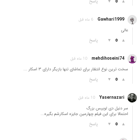
▲
▼
پاسخ
0
Gawhari1999
6 ماه قبل
عالی
▲
▼
پاسخ
0
mehdihoseini74
10 ماه قبل
سخت ترین نوع انتظار برای تماشای تنها بازیگر دارای ۳ اسکار ...
▲
▼
پاسخ
0
Yasernazari
10 ماه قبل
سر دنیل دی لوییس بزرگ
احتمالا برای این فیلم چهارمین جایزه اسکارشم بگیره...
▲
▼
پاسخ
0