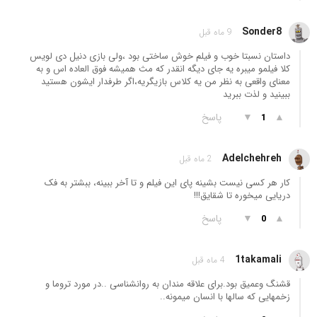
Sonder8
9 ماه قبل
داستان نسبتا خوب و فیلم خوش ساختی بود ،ولی بازی دنیل دی لویس
کلا فیلمو میبره یه جای دیگه انقدر که مث همیشه فوق العاده اس و به
معنای واقعی به نظر من یه کلاس بازیگریه،اگر طرفدار ایشون هستید
ببینید و لذت ببرید
▲
▼
پاسخ
1
Adelchehreh
2 ماه قبل
کار هر کسی نیست بشینه پای این فیلم و تا آخر ببینه، ببشتر به فک
دریایی میخوره تا شقایق!!!
▲
▼
پاسخ
0
1takamali
4 ماه قبل
قشنگ وعمیق بود.برای علاقه مندان به روانشناسی ..در مورد تروما و
زخمهایی که سالها با انسان میمونه..