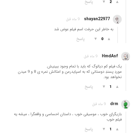
▲
▼
پاسخ
2
shayan22977
9 ماه قبل
به خاطر این حرفت اسم فیلم عوض شد
▲
▼
پاسخ
0
HmdAsf
9 ماه قبل
یک فیلم کم دیالوگ که باید با تمام وجود ببینیش.
موردِ پسندِ دوستانی که به اسپایدرمن و امثالش نمره ی 8 و 9 میدن
نخواهد بود.
▲
▼
پاسخ
1
drm
9 ماه قبل
بازیگرای خوب ، موسیقی خوب ، داستان احساسی و واقعگرا ، میشه یه
فیلم خوب
▲
▼
پاسخ
1