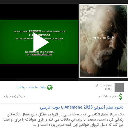
Play
Video
امتیاز منتقدان
ایالات متحده
,
بریتانیا
-
از 100
-
-
بودجه ساخت:
فروش (جهانی):
دانلود فیلم آنمونی Anemone 2025 با دوبله فارسی
یک سرباز سابق انگلیسی که بیست سالی در انزوا در جنگل های شمال انگلستان
زندگی کرده است، مجددا با برادرش ملاقات می کند و رازی هولناک را برای او افشا
می کند که دلیل انزوای طولانی این کهنه سرباز بوده است و ...