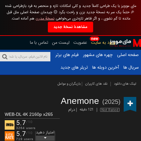
مای موویز با یک طراحی کاملاً جدید و کلی امکانات تازه و منحصر به فرد بازطراحی شده
🎉 حتماً یک سر به نسخهٔ جدید بزن و راحت بگرد 😊 چیدمان صفحهٔ اصلی مثل قبل
مانده تا گم نشوی ، و اگر ظاهر تازه‌تری می‌خواهی
نسخهٔ مدرن
هم آماده است.
مشاهدهٔ نسخهٔ جدید
new
ورود به سایت
عضویت
لیست من
تماس با ما
صفحه اصلی
چهره های مشهور
فیلم های برتر
سریال ها
آخرین دوبله ها
تریلر های جدید
لینک های دانلود
نقد های کاربران
بازیگران و عوامل
Anemone
(2025)
درام
121 دقیقه
Not Rated
WEB-DL 4K 2160p x265
5.7
/10
3264 users
امتیاز دهید
5.7
/10
719 users