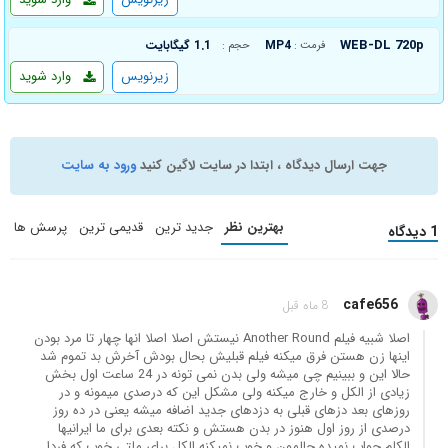
WEB-DL 720p
MP4
1.1 گیگابایت
فرمت :
حجم :
زیرنویس
وارد شوید
جهت ارسال دیدگاه ، ابتدا در سایت لاگین کنید
ورود به سایت
بهترین نظر
جدید ترین
قدیمی ترین
پرسش ها
1 دیدگاه
cafe656
8 ماه قبل
اصلا شبیه فیلم Another Round نیستش اصلا اصلا انها چهار تا مرد بودن
اینها زن هستن فرق میکنه فیلم قبلیش بحال بودش آخرش بد تموم شد
حالا این و ببینیم چی میشه ولی بدن نمی تونه در 24 ساعت اول بخش
زیادی از الکل و خارج میکنه ولی مشکل این که درصدی میمونه و در
روزهای بعد دزهای قبلی به دزدهای جدید اضافه میشه یعنی در ده روز
درصدی از روز اول هنوز در بدن هستش و نکته بعدی برای ما ایرانیها
الکلم جواب نمیده حالمون و خوب نمیکنه الکل برای ملتی خوب که فردا