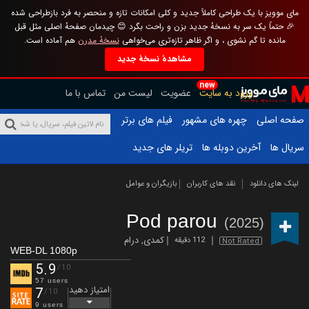
مای موویز با یک طراحی کاملاً جدید و کلی امکانات تازه و منحصر به فرد بازطراحی شده
🎉 حتماً یک سر به نسخهٔ جدید بزن و راحت بگرد 😊 چیدمان صفحهٔ اصلی مثل قبل
مانده تا گم نشوی ، و اگر ظاهر تازه‌تری می‌خواهی
نسخهٔ مدرن
هم آماده است.
مشاهدهٔ نسخهٔ جدید
new
ورود به سایت
عضویت
لیست من
تماس با ما
صفحه اصلی
چهره های مشهور
فیلم های برتر
سریال ها
آخرین دوبله ها
تریلر های جدید
لینک های دانلود
نقد های کاربران
بازیگران و عوامل
Pod parou
(2025)
کمدی
,
درام
112 دقیقه
Not Rated
WEB-DL 1080p
5.9
/10
57 users
امتیاز دهید
7
/10
9 users