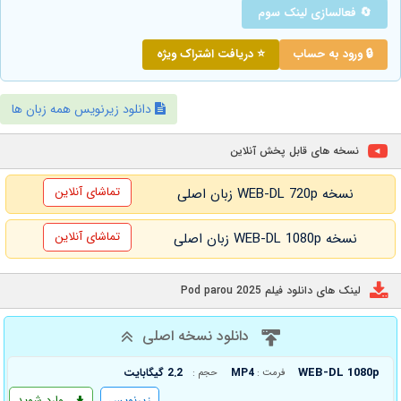
🔄 فعالسازی لینک سوم
🔒 ورود به حساب
⭐ دریافت اشتراک ویژه
دانلود زیرنویس همه زبان ها
نسخه های قابل پخش آنلاین
تماشای آنلاین
نسخه WEB-DL 720p زبان اصلی
تماشای آنلاین
نسخه WEB-DL 1080p زبان اصلی
لینک های دانلود فیلم Pod parou 2025
دانلود نسخه اصلی
WEB-DL 1080p
MP4
2.2 گیگابایت
فرمت :
حجم :
زیرنویس
وارد شوید