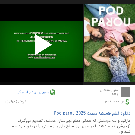
Play
Video
امتیاز منتقدان
جمهوری چک
,
اسلواکی
-
از 100
-
-
بودجه ساخت:
فروش (جهانی):
دانلود فیلم همیشه مست Pod parou 2025
مارتینا و سه دوستش که همگی معلم دبیرستان هستند، تصمیم می‌گیرند
آزمایشی انجام دهند تا در طول روز سطح ثابتی از مستی را در بدن خود حفظ
کنند و ...