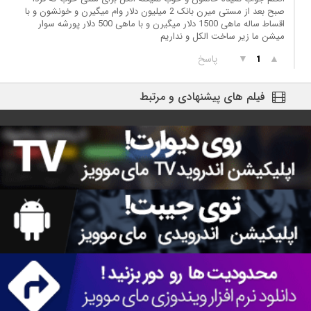
صبح بعد از مستی میرن بانک 2 میلیون دلار وام میگیرن و خونشون و با
اقساط ساله ماهی 1500 دلار میگیرن و با ماهی 500 دلار پورشه سوار
میشن ما زیر ساخت الکل و نداریم
▲
▼
پاسخ
1
فیلم های پیشنهادی و مرتبط