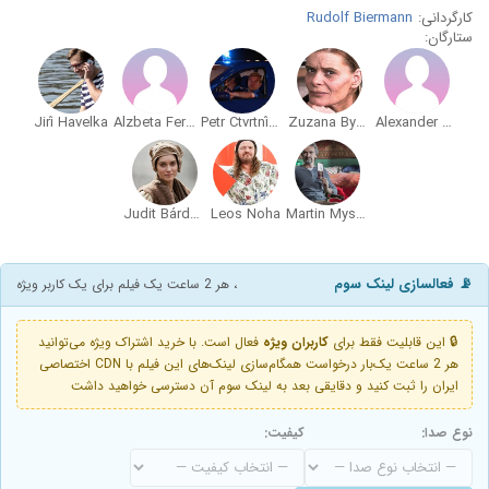
کارگردانی:
Rudolf Biermann
ستارگان:
Jirí Havelka
Alzbeta Ferencová
Petr Ctvrtnícek
Zuzana Bydzovská
Alexander Bárta
Judit Bárdos
Leos Noha
Martin Mysicka
📡 فعالسازی لینک سوم
، هر 2 ساعت یک فیلم برای یک کاربر ویژه
🔒 این قابلیت فقط برای
کاربران ویژه
فعال است. با خرید اشتراک ویژه می‌توانید
هر 2 ساعت یک‌بار درخواست همگام‌سازی لینک‌های این فیلم با CDN اختصاصی
ایران را ثبت کنید و دقایقی بعد به لینک سوم آن دسترسی خواهید داشت
نوع صدا:
کیفیت: