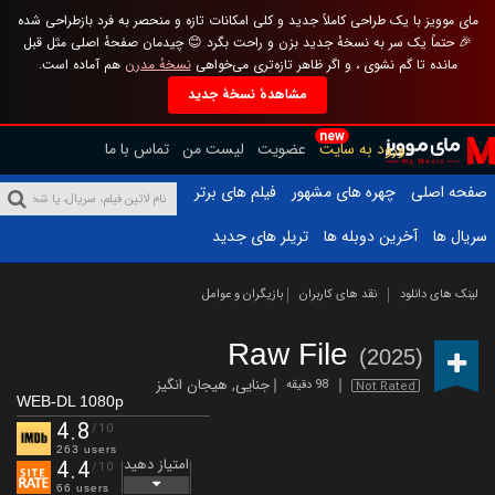
مای موویز با یک طراحی کاملاً جدید و کلی امکانات تازه و منحصر به فرد بازطراحی شده
🎉 حتماً یک سر به نسخهٔ جدید بزن و راحت بگرد 😊 چیدمان صفحهٔ اصلی مثل قبل
مانده تا گم نشوی ، و اگر ظاهر تازه‌تری می‌خواهی
نسخهٔ مدرن
هم آماده است.
مشاهدهٔ نسخهٔ جدید
new
ورود به سایت
عضویت
لیست من
تماس با ما
صفحه اصلی
چهره های مشهور
فیلم های برتر
سریال ها
آخرین دوبله ها
تریلر های جدید
لینک های دانلود
نقد های کاربران
بازیگران و عوامل
Raw File
(2025)
جنایی
,
هیجان انگیز
98 دقیقه
Not Rated
WEB-DL 1080p
4.8
/10
263 users
امتیاز دهید
4.4
/10
66 users