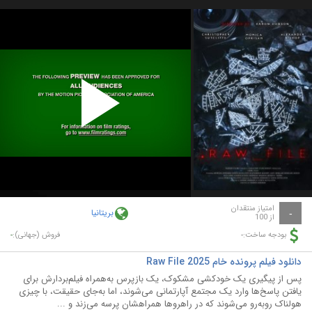
Play
Video
امتیاز منتقدان
بریتانیا
-
از 100
-
-
بودجه ساخت:
فروش (جهانی):
دانلود فیلم پرونده خام Raw File 2025
پس از پیگیری یک خودکشی مشکوک، یک بازپرس به‌همراه فیلم‌بردارش برای
یافتن پاسخ‌ها وارد یک مجتمع آپارتمانی می‌شوند، اما به‌جای حقیقت، با چیزی
هولناک روبه‌رو می‌شوند که در راهروها همراهشان پرسه می‌زند و ...