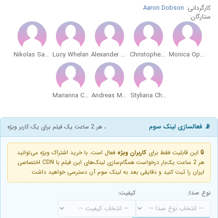
کارگردانی:
Aaron Dobson
ستارگان:
Nikolas Savva
Lucy Whelan
Alexander Bishop
Christopher Sutcliffe
Monica Oprisan
Marianna Christofides
Andreas Massou
Styliana Charikleidou
📡 فعالسازی لینک سوم
، هر 2 ساعت یک فیلم برای یک کاربر ویژه
🔒 این قابلیت فقط برای
کاربران ویژه
فعال است. با خرید اشتراک ویژه می‌توانید
هر 2 ساعت یک‌بار درخواست همگام‌سازی لینک‌های این فیلم با CDN اختصاصی
ایران را ثبت کنید و دقایقی بعد به لینک سوم آن دسترسی خواهید داشت
نوع صدا:
کیفیت: