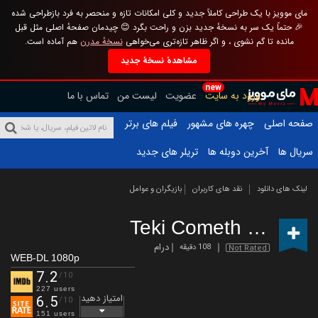
مای موویز با یک طراحی کاملاً جدید و کلی امکانات تازه و منحصر به فرد بازطراحی شده
🎉 حتماً یک سر به نسخهٔ جدید بزن و راحت بگرد 😊 چیدمان صفحهٔ اصلی مثل قبل
مانده تا گم نشوی ، و اگر ظاهر تازه‌تری می‌خواهی
نسخهٔ مدرن
هم آماده است.
مشاهدهٔ نسخهٔ جدید
new
ورود به سایت
عضویت
لیست من
تماس با ما
صفحه اصلی
چهره های مشهور
فیلم های برتر
سریال ها
آخرین دوبله ها
تریلر های جدید
لینک های دانلود
نقد های کاربران
بازیگران و عوامل
Teki Cometh
(2024)
درام
108 دقیقه
Not Rated
WEB-DL 1080p
7.2
/10
227 users
امتیاز دهید
6.5
/10
151 users