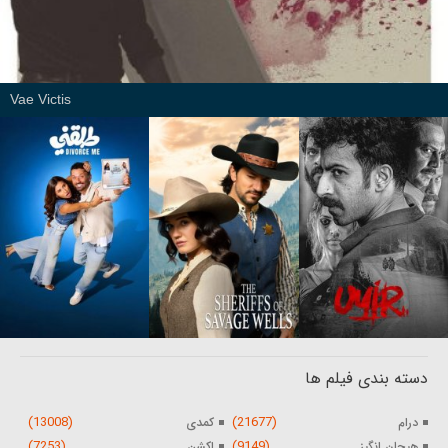
Vae Victis
دسته بندی فیلم ها
(13008)
(21677)
درام
کمدی
(7253)
(9149)
هیجان انگیز
اکشن