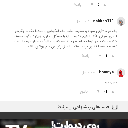
▲
▼
پاسخ
0
sobhan111
8 ماه قبل
یک درام ژاپنی سیاه و سفید، اغلب تک لوکیشین، عمدتا تک بازیگر،در
فضای شرقی. اگه با هیچکدوم از اینها مشکل ندارید ببینید وگرنه خسته
کننده میشه. در دوبله فیلم هم چند صحنه و دیالوگ بسیار مهم یا دوبله
نشده یا عمدا تغییر کرده، حتما باید زیرنویس هم روشن باشه
▲
▼
پاسخ
1
homaye
9 ماه قبل
خوب بود
▲
▼
پاسخ
-1
فیلم های پیشنهادی و مرتبط