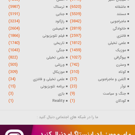
(5987)
(6520)
عاشقانه
ترسناک
(5191)
(5539)
مستند
جنایی
(3234)
(3842)
ماجراجویی
رازآلود
(2604)
(2819)
خانوادگی
انیمیشن
(1866)
(2597)
فانتزی
فیلم تلویزیونی
(1740)
(1812)
علمی تخیلی
تاریخی
(1043)
(1459)
موزیک
جنگی
(822)
(1027)
بیوگرافی
علمی تخیلی
(505)
(742)
وسترن
ورزشی
(309)
(310)
کوتاه
موزیکال
(34)
(37)
اکشن و ماجراجویی
علمی تخیلی و فانتزی
(15)
(23)
نوآر
برنامه تلویزیونی
(3)
(9)
جنگ و سیاست
بازی
(1)
(1)
کودکان
Reality
ما را در شبکه های اجتماعی دنبال کنید :