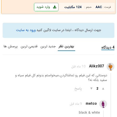
وارد شوید
AAC
124 مگابایت
فرمت :
حجم :
جهت ارسال دیدگاه ، ابتدا در سایت لاگین کنید
ورود به سایت
بهترین نظر
جدید ترین
قدیمی ترین
پرسش ها
4 دیدگاه
Alikz007
10 ماه قبل
دوستانی که این فیلم رو تماشاکردن،میخواستم بدونم کل فیلم سیاه و
سفید بلکه نه؟
▲
▼
پاسخ
2
metco
9 ماه قبل
black & white