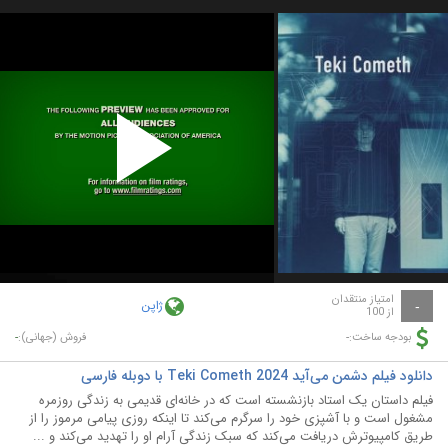
Play
Video
امتیاز منتقدان
ژاپن
-
از 100
-
-
بودجه ساخت:
فروش (جهانی):
دانلود فیلم دشمن می‌آید Teki Cometh 2024 با دوبله فارسی
فیلم داستان یک استاد بازنشسته است که در خانه‌ای قدیمی به زندگی روزمره
مشغول است و با آشپزی خود را سرگرم می‌کند تا اینکه روزی پیامی مرموز را از
طریق کامپیوترش دریافت می‌کند که سبک زندگی آرام او را تهدید می‌کند و ...