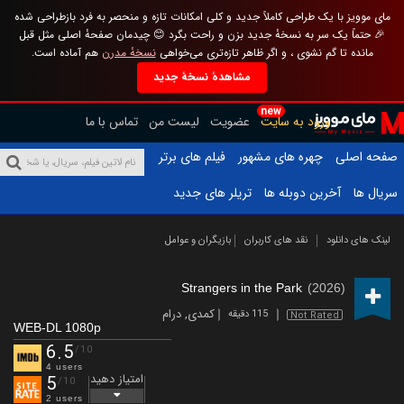
مای موویز با یک طراحی کاملاً جدید و کلی امکانات تازه و منحصر به فرد بازطراحی شده
🎉 حتماً یک سر به نسخهٔ جدید بزن و راحت بگرد 😊 چیدمان صفحهٔ اصلی مثل قبل
مانده تا گم نشوی ، و اگر ظاهر تازه‌تری می‌خواهی
نسخهٔ مدرن
هم آماده است.
مشاهدهٔ نسخهٔ جدید
new
ورود به سایت
عضویت
لیست من
تماس با ما
صفحه اصلی
چهره های مشهور
فیلم های برتر
سریال ها
آخرین دوبله ها
تریلر های جدید
لینک های دانلود
نقد های کاربران
بازیگران و عوامل
Strangers in the Park
(2026)
کمدی
,
درام
115 دقیقه
Not Rated
WEB-DL 1080p
6.5
/10
4 users
امتیاز دهید
5
/10
2 users