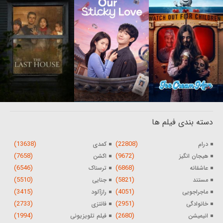
دسته بندی فیلم ها
(13638)
(22808)
درام
کمدی
(7658)
(9672)
هیجان انگیز
اکشن
(6546)
(6868)
عاشقانه
ترسناک
(5510)
(5821)
مستند
جنایی
(3415)
(4051)
ماجراجویی
رازآلود
(2733)
(2951)
خانوادگی
فانتزی
(1994)
(2680)
انیمیشن
فیلم تلویزیونی