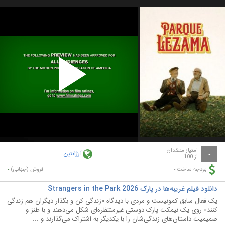
Play
Video
امتیاز منتقدان
آرژانتین
-
از 100
-
-
بودجه ساخت:
فروش (جهانی):
دانلود فیلم غریبه‌ها در پارک Strangers in the Park 2026
یک فعال سابق کمونیست و مردی با دیدگاه «زندگی کن و بگذار دیگران هم زندگی
کنند» روی یک نیمکت پارک دوستی غیرمنتظره‌ای شکل می‌دهند و با طنز و
صمیمیت داستان‌های زندگی‌شان را با یکدیگر به اشتراک می‌گذارند و ...