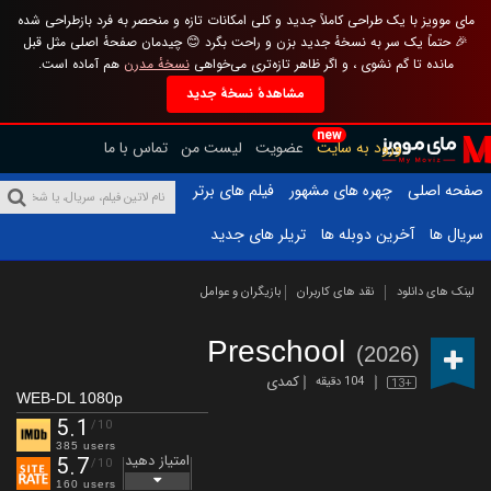
مای موویز با یک طراحی کاملاً جدید و کلی امکانات تازه و منحصر به فرد بازطراحی شده
🎉 حتماً یک سر به نسخهٔ جدید بزن و راحت بگرد 😊 چیدمان صفحهٔ اصلی مثل قبل
مانده تا گم نشوی ، و اگر ظاهر تازه‌تری می‌خواهی
نسخهٔ مدرن
هم آماده است.
مشاهدهٔ نسخهٔ جدید
new
ورود به سایت
عضویت
لیست من
تماس با ما
صفحه اصلی
چهره های مشهور
فیلم های برتر
سریال ها
آخرین دوبله ها
تریلر های جدید
لینک های دانلود
نقد های کاربران
بازیگران و عوامل
Preschool
(2026)
کمدی
104 دقیقه
13+
WEB-DL 1080p
5.1
/10
385 users
امتیاز دهید
5.7
/10
160 users