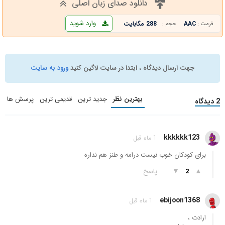
دانلود صدای زبان اصلی
وارد شوید
AAC
288 مگابایت
فرمت :
حجم :
جهت ارسال دیدگاه ، ابتدا در سایت لاگین کنید
ورود به سایت
بهترین نظر
جدید ترین
قدیمی ترین
پرسش ها
2 دیدگاه
kkkkkk123
1 ماه قبل
برای کودکان خوب نیست درامه و طنز هم نداره
▲
▼
پاسخ
2
ebijoon1368
1 ماه قبل
ارادت ،