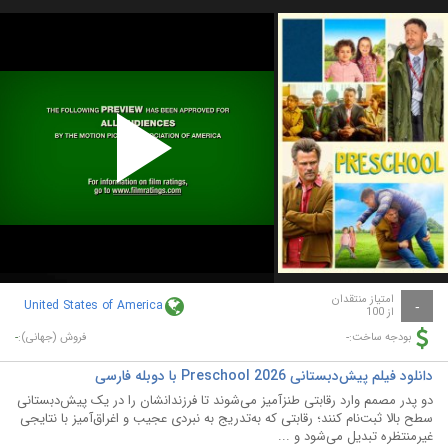
Play
Video
امتیاز منتقدان
United States of America
-
از 100
-
-
بودجه ساخت:
فروش (جهانی):
دانلود فیلم پیش‌دبستانی Preschool 2026 با دوبله فارسی
دو پدر مصمم وارد رقابتی طنزآمیز می‌شوند تا فرزندانشان را در یک پیش‌دبستانی
سطح بالا ثبت‌نام کنند؛ رقابتی که به‌تدریج به نبردی عجیب و اغراق‌آمیز با نتایجی
غیرمنتظره تبدیل می‌شود و ...