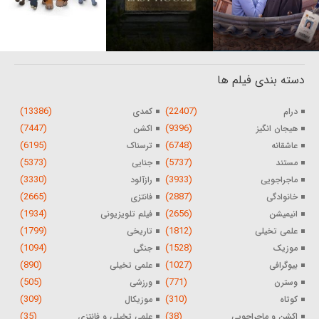
دسته بندی فیلم ها
(13386)
(22407)
درام
کمدی
(7447)
(9396)
هیجان انگیز
اکشن
(6195)
(6748)
عاشقانه
ترسناک
(5373)
(5737)
مستند
جنایی
(3330)
(3933)
ماجراجویی
رازآلود
(2665)
(2887)
خانوادگی
فانتزی
(1934)
(2656)
انیمیشن
فیلم تلویزیونی
(1799)
(1812)
علمی تخیلی
تاریخی
(1094)
(1528)
موزیک
جنگی
(890)
(1027)
بیوگرافی
علمی تخیلی
(505)
(771)
وسترن
ورزشی
(309)
(310)
کوتاه
موزیکال
(35)
(38)
اکشن و ماجراجویی
علمی تخیلی و فانتزی