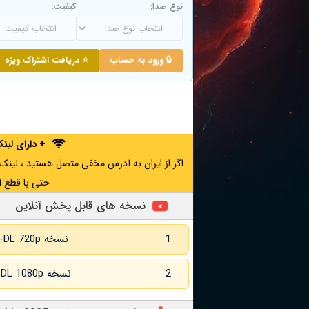
نوع صدا:
کیفیت:
🔒 ورود به حساب
⭐ دریافت اشتراک ویژه
+ دارای لی
حتی با قطع ا
نسخه های قابل پخش آنلاین
1
نسخه WEB-DL 720p زبان اصلی
2
نسخه WEB-DL 1080p زبان اصلی