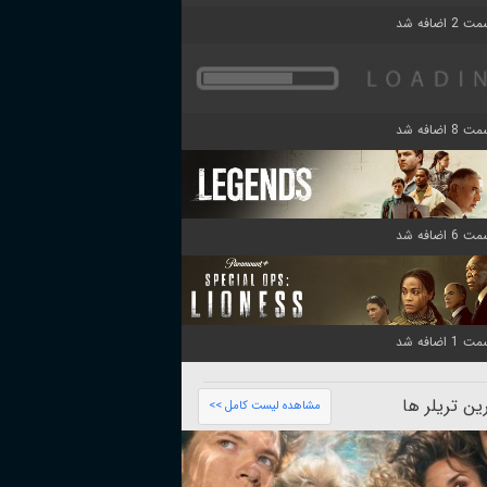
ن تریلر ها
مشاهده لیست کامل >>