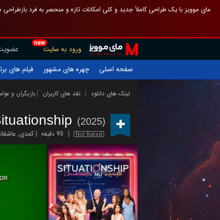
 چیدمان صفحهٔ اصلی مثل قبل مانده تا گم نشوی ، و اگر ظاهر تازه‌تری می‌خواهی
new
عضویت
ورود به سایت
یلم های برتر
چهره های مشهور
صفحه اصلی
ازیگران و عوامل
نقد های کاربران
لینک های دانلود
ituationship
(2025)
اشقانه
,
کمدی
95 دقیقه
Not Rated