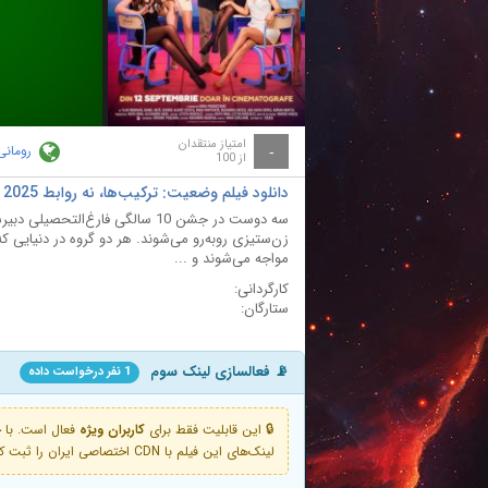
ay
deo
امتیاز منتقدان
رومانی
-
از 100
دانلود فیلم وضعیت: ترکیب‌ها، نه روابط Situationship 2025
سه دوست در جشن 10 سالگی فارغ‌ال
زن‌ستیزی روبه‌رو می‌شوند. هر دو گروه در دنیایی 
مواجه می‌شوند و ...
کارگردانی:
ستارگان:
📡 فعالسازی لینک سوم
1 نفر درخواست داده
🔒 این قابلیت فقط برای
کاربران ویژه
لینک‌های این فیلم با CDN اختصاصی ایران را ثبت کنید و دقایقی بعد به لینک سوم آن دسترسی خواهید داشت