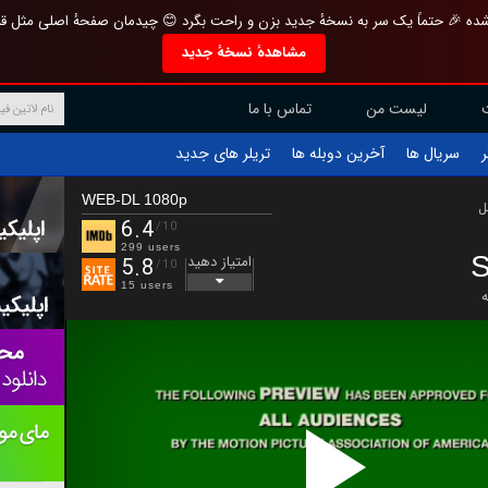
تازه و منحصر به فرد بازطراحی شده 🎉 حتماً یک سر به نسخهٔ جدید بزن و راحت بگرد 
مشاهدهٔ نسخهٔ جدید
تماس با ما
لیست من
تریلر های جدید
آخرین دوبله ها
سریال ها
ف
WEB-DL 1080p
ب
6.4
/10
299 users
S
امتیاز دهید
5.8
/10
15 users
ع